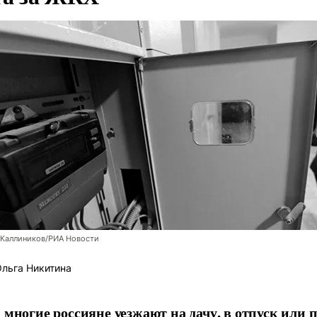
 Каллиников/РИА Новости
льга Никитина
 многие россияне уезжают на дачу, в отпуск или 