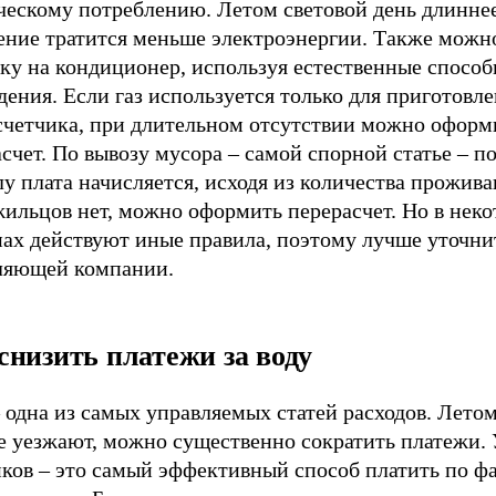
ческому потреблению. Летом световой день длиннее
ение тратится меньше электроэнергии. Также можн
зку на кондиционер, используя естественные спосо
ения. Если газ используется только для приготовл
 счетчика, при длительном отсутствии можно оформ
счет. По вывозу мусора – самой спорной статье – п
у плата начисляется, исходя из количества прожив
жильцов нет, можно оформить перерасчет. Но в нек
ах действуют иные правила, поэтому лучше уточнит
ляющей компании.
снизить платежи за воду
 одна из самых управляемых статей расходов. Летом
е уезжают, можно существенно сократить платежи. 
ков – это самый эффективный способ платить по фак