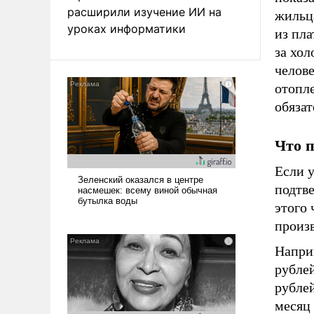
расширили изучение ИИ на
жильц
уроках информатики
из пл
за хол
челове
отопл
обяза
Что п
Если у
подтв
этого 
произ
Наприм
рублей
рублей
месяц 