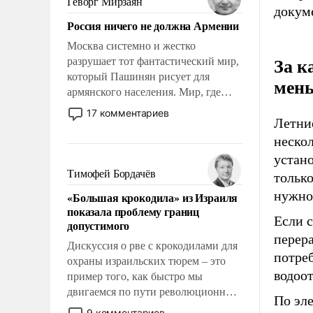
Геворг Мирзаян
докум
Китаем.
Россия ничего не должна Армении
Москва системно и жестко
За к
разрушает тот фантастический мир,
который Пашинян рисует для
мень
армянского населения. Мир, где
политические прожекты будут
17 комментариев
Летни
безусловно оплачиваться за счет
российских налогоплательщиков и
неско
где Еревану за свои поступки не
устано
нужно отвечать.
Тимофей Бордачёв
тольк
нужно,
«Большая крокодила» из Израиля
показала проблему границ
Если 
допустимого
перера
Дискуссия о рве с крокодилами для
потреб
охраны израильских тюрем – это
водоо
пример того, как быстро мы
двигаемся по пути революционных
По эл
изменений. То, что несколько лет
9 комментариев