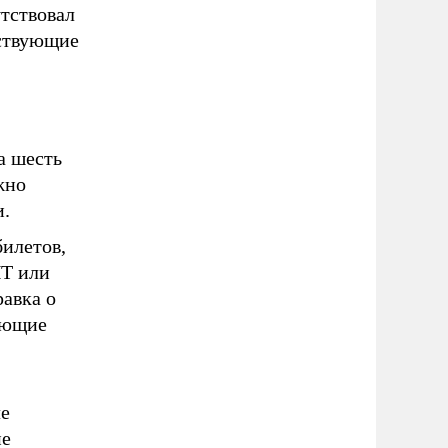
утствовал
тствующие
а шесть
жно
и.
илетов,
НТ или
равка о
ающие
ле
ие