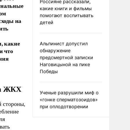
Россияне рассказали,
унальные
какие книги и фильмы
том
помогают воспитывать
сходы на
детей
ить
, какие
Альпинист допустил
и что
обнаружение
ния
предсмертной записки
Наговицыной на пике
Победы
на ЖКХ
Ученые разрушили миф о
«гонке сперматозоидов»
й стороны,
при оплодотворении
ебление
ля
вать