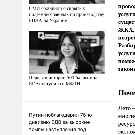
прово
СМИ сообщили о скрытых
услуг
подземных заводах по производству
БПЛА на Украине
сущес
ЖКХ, 
потре
Разби
услуг
помож
закон
Первая в истории 500-балльница
ЕГЭ поступила в МФТИ
Поче
Лето 
Путин поблагодарил 76-ю
многие
дивизию ВДВ за высокие
ресурс
темпы наступления под
эконо