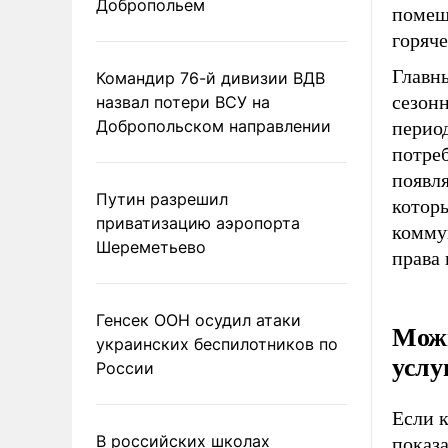
Добропольем
помещ
горяче
Главны
Командир 76-й дивизии ВДВ
сезонн
назвал потери ВСУ на
Добропольском направлении
период
потреб
появля
Путин разрешил
которы
приватизацию аэропорта
коммун
Шереметьево
права
Генсек ООН осудил атаки
Можн
украинских беспилотников по
услу
России
Если к
В российских школах
показа