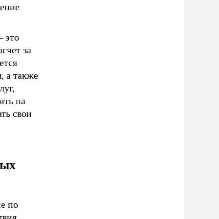
чение
– это
счет за
ется
, а также
луг,
ить на
ть свои
ных
е по
твия