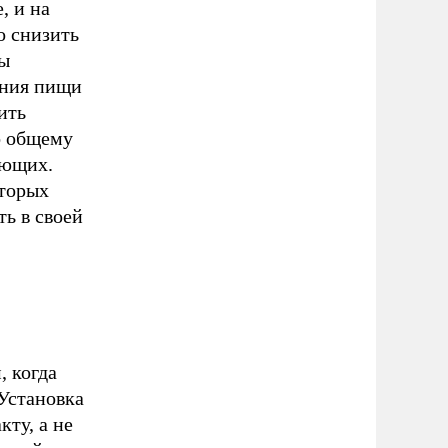
, и на
о снизить
бы
ения пищи
ить
о общему
ающих.
оторых
ь в своей
, когда
Установка
ту, а не