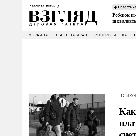
7 августа, пятница
Новость ч
Ребенок и 
шквалисты
УКРАИНА
АТАКА НА ИРАН
РОССИЯ И США
17 ИЮН
Как
пла
сче