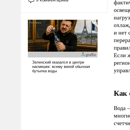
факти
назад было образом для
освещ
псевдонаучной фантастики, стало
всерьез обсуждаемой идеей.
нагру
охлажд
и нет
перера
правил
Если 
регион
управ
Как 
Вода –
многи
счетчи