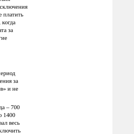
исключения
е платить
 когда
та за
гие
период
ения за
в» и не
да – 700
о 1400
вал весь
сключить