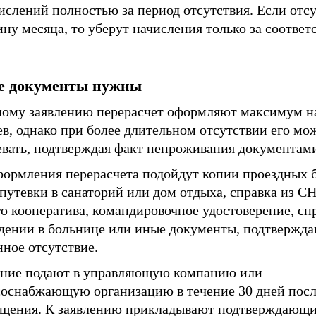
ислений полностью за период отсутствия. Если отс
ну месяца, то уберут начисления только за соотве
е документы нужны
ному заявлению перерасчет оформляют максимум н
в, однако при более длительном отсутствии его мо
евать, подтверждая факт непроживания документам
формления перерасчета подойдут копии проездных б
путевки в санаторий или дом отдыха, справка из С
о кооператива, командировочное удостоверение, сп
дении в больнице или иные документы, подтвержд
ное отсутствие.
ение подают в управляющую компанию или
соснабжающую организацию в течение 30 дней пос
ащения. К заявлению прикладывают подтверждающ