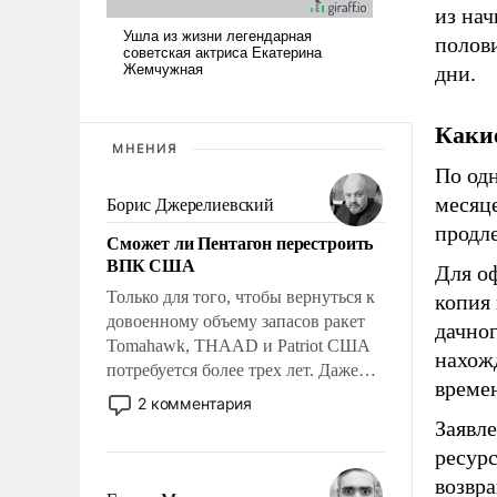
из нач
полови
дни.
Каки
МНЕНИЯ
По од
месяце
Борис Джерелиевский
продл
Сможет ли Пентагон перестроить
ВПК США
Для о
Только для того, чтобы вернуться к
копия 
довоенному объему запасов ракет
дачног
Tomahawk, THAAD и Patriot США
нахож
потребуется более трех лет. Даже
времен
небольшая война с Ираном
2 комментария
опустошила американские
Заявл
арсеналы. Сложившаяся ситуация
ресур
означает многолетний период
возвр
уязвимости США, например, перед