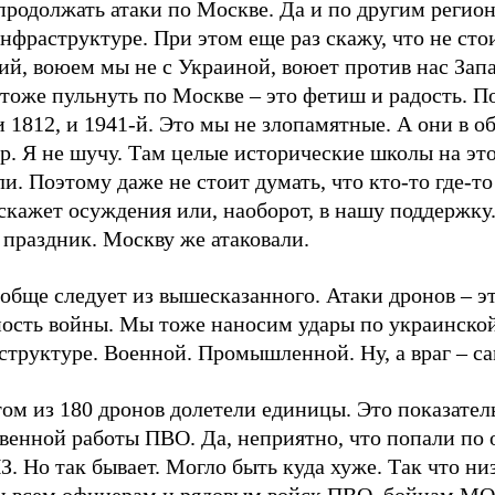
продолжать атаки по Москве. Да и по другим регио
нфраструктуре. При этом еще раз скажу, что не сто
й, воюем мы не с Украиной, воюет против нас Запа
тоже пульнуть по Москве – это фетиш и радость. П
и 1812, и 1941-й. Это мы не злопамятные. А они в о
р. Я не шучу. Там целые исторические школы на эт
и. Поэтому даже не стоит думать, что кто-то где-то
скажет осуждения или, наоборот, в нашу поддержку
праздник. Москву же атаковали.
обще следует из вышесказанного. Атаки дронов – э
ность войны. Мы тоже наносим удары по украинско
труктуре. Военной. Промышленной. Ну, а враг – са
ом из 180 дронов долетели единицы. Это показател
венной работы ПВО. Да, неприятно, что попали по 
. Но так бывает. Могло быть куда хуже. Так что ни