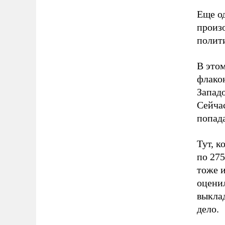
Еще о
произ
полити
В этом
флако
Западо
Сейча
попад
Тут, к
по 275
тоже и
оценил
выклад
дело.