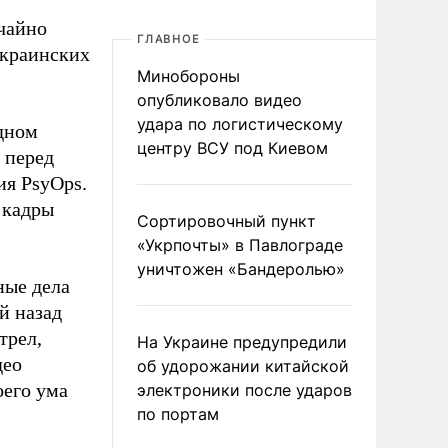
чайно
ГЛАВНОЕ
украинских
Минобороны
опубликовало видео
удара по логистическому
одном
центру ВСУ под Киевом
 перед
ия PsyOps.
 кадры
Сортировочный пункт
«Укрпочты» в Павлограде
уничтожен «Бандеролью»
вные дела
й назад
трел,
На Украине предупредили
део
об удорожании китайской
оего ума
электроники после ударов
по портам