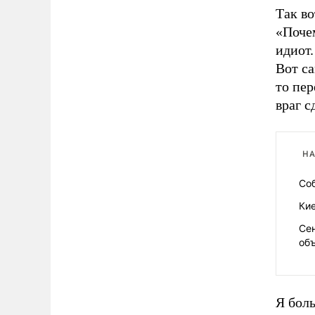
Так во
«Поче
идиот.
Вот са
то пер
враг с
НА
Со
Кие
Се
об
Я боль