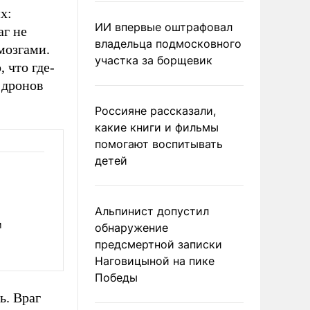
х:
ИИ впервые оштрафовал
аг не
владельца подмосковного
мозгами.
участка за борщевик
 что где-
 дронов
Россияне рассказали,
какие книги и фильмы
помогают воспитывать
детей
Альпинист допустил
м
обнаружение
предсмертной записки
Наговицыной на пике
Победы
ь. Враг