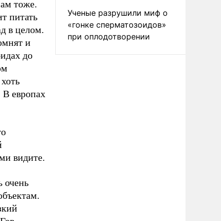
нам тоже.
Ученые разрушили миф о
ит питать
«гонке сперматозоидов»
д в целом.
при оплодотворении
омнят и
бидах до
ом
 хоть
. В европах
то
й
ми видите.
ь очень
объектам.
зкий