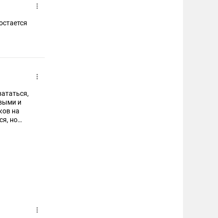
вататься,
ков на
ся, но
рейса"