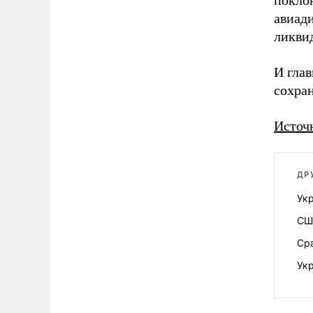
покло
авиад
ликви
И глав
сохра
Источ
ДР
Ук
СШ
Сра
Укр