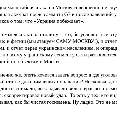
дна масштабная атака на Москву совершенно не слу
ошла аккурат после саммита G7 и после заявлений 
ков о том, что «Украина побеждает».
 смысле атаки на столицу – это, безусловно, все в 
не: и фетиш (мы атакуем САМУ МОСКВУ!), и отчет
м, и отчет перед украинским населением, и операц
с по всему украинскому сегменту Сети разгоняются
аний по объектам в Москве.
онечно же, опять хочется задать вопрос: а где уголо
-й статье для снимавших попадания? Несколько дне
диоты снимали, выкладывали видео, враг все посмо
, скорректировал новый удар. То есть у тех, кто ви
ывал, как бы чистая госизмена. Ну ладно. Это не м