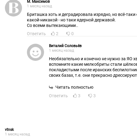
М. Максимов
1 месяц назад
Бриташка хоть и деградировала изрядно, но всё-таки остается
какой-никакой - но таки ядерной державой.
Со всеми вытекающими..
Ответить
2
0
Виталий Соловьёв
1 месяц назад
Необязательно и конечно не нужно за ЯО х
вспомните какие мелкобриты стали шёлковыми и
покладистыми после иранских беспилотни
своих базах, т.е. они прекрасно дрессируют
похоже наш дрессировщик из "полосатого 
Читать полностью
Ответить
3
3
vtnsk
1 месяц назад