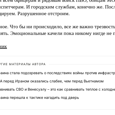
н всем офицерам и рядовым войск ПВО, бойцам МО
испетчерам. И городским службам, конечно же. Пос
дируем. Разрушенное отстроим.
ное. Что бы ни происходило, все же важно трезвост
нять. Эмоциональные качели пока никому нигде не 
ник
УГИЕ МАТЕРИАЛЫ АВТОРА
раина стала подозревать о последствиях войны против инфраст
А перед Ираном оказались слабее, чем перед Вьетнамом
внивать СВО и Венесуэлу – это как сравнивать теплое с холод
аина перешла к тактике нагадить под дверь