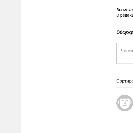
Вы може
О редак
Обсужд
Сортир