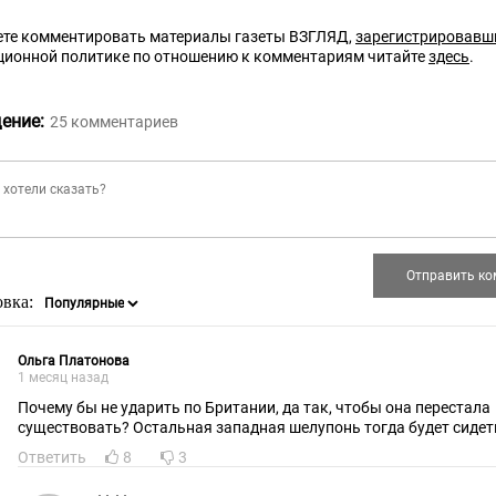
те комментировать материалы газеты ВЗГЛЯД,
зарегистрировавш
ционной политике по отношению к комментариям читайте
здесь
.
ение:
25
комментариев
овка:
Ольга Платонова
1 месяц назад
Почему бы не ударить по Британии, да так, чтобы она перестала
существовать? Остальная западная шелупонь тогда будет сидет
Ответить
8
3