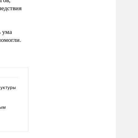
Гов,
ледствия
ь ума
помогли.
руктуры
ным