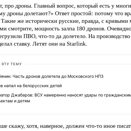
т, про дроны. Главный вопрос, который есть у многи
му дроны долетают?» Ответ простой: потому что вр
 Такие же исторически русские, правда, с кривыми 
ми смотрите, мощность залпа 180 дронов. Очевидно,
егрузили ПВО, что-то да долетело. На производство
делал ставку. Летят они на Starlink.
 ЭТУ ТЕМУ
бянин: Часть дронов долетела до Московского НПЗ
в напал на белорусских детей
натор Джабаров: ВСУ намеренно наносят удары по граждански
ъектам и детям
ше скажу, хотя, наверное, должен что-то иное писат