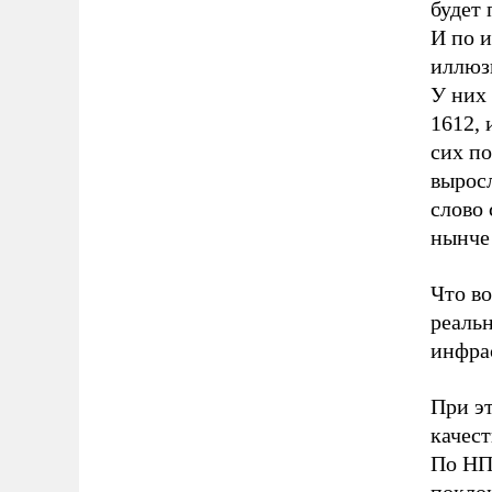
будет 
И по и
иллюзи
У них 
1612, 
сих по
выросл
слово 
нынче 
Что во
реаль
инфрас
При эт
качест
По НПЗ