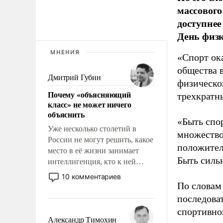
массового
доступнее
День физ
МНЕНИЯ
«Спорт ока
общества 
Дмитрий Губин
физическо
Почему «объясняющий
трехкратн
класс» не может ничего
объяснить
«Быть спо
Уже несколько столетий в
множество
России не могут решить, какое
положител
место в её жизни занимает
Быть силь
интеллигенция, кто к ней
принадлежит, а кого из неё
10 комментариев
исключили с правом
По словам
восстановления и без оного. И
последоват
чем она отличается от просто
спортивно
образованных людей. Иногда
Александр Тимохин