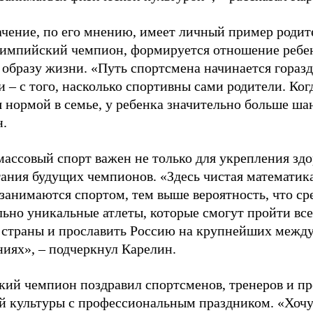
ачение, по его мнению, имеет личный пример родит
лимпийский чемпион, формируется отношение ребен
 образу жизни. «Путь спортсмена начинается гораз
 – с того, насколько спортивны сами родители. Ког
я нормой в семье, у ребенка значительно больше ша
н.
ассовый спорт важен не только для укрепления здо
тания будущих чемпионов. «Здесь чистая математик
 занимаются спортом, тем выше вероятность, что ср
льно уникальные атлеты, которые смогут пройти все
 страны и прославить Россию на крупнейших межд
ниях», – подчеркнул Карелин.
ий чемпион поздравил спортсменов, тренеров и пр
й культуры с профессиональным праздником. «Хочу 