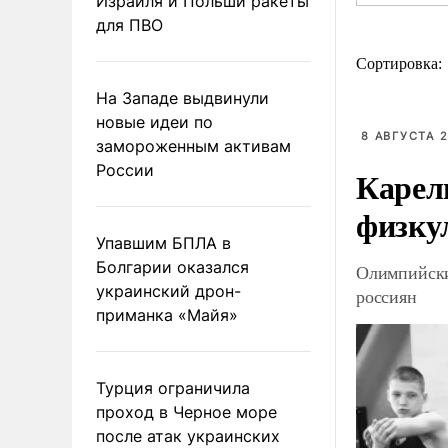
Израиля и Польши ракеты
для ПВО
Сортировка:
На Западе выдвинули
новые идеи по
8 АВГУСТА 2
замороженным активам
России
Карел
физку
Упавшим БПЛА в
Болгарии оказался
Олимпийски
украинский дрон-
россиян
приманка «Майя»
Турция ограничила
проход в Черное море
после атак украинских