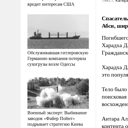
Tекст:
Катер
вредит интересам США
Спасатель
Абси, шир
Погибшего
Харадха Д
Обслуживавшая гитлеровскую
Гражданск
Германию компания потеряла
сухогрузы возле Одессы
Харадха Д
это попул
Тело было 
поисковая 
восхожден
Военный эксперт: Выбивание
заводов «Файер Пойнт»
Антара Ал
подрывает стратегию Киева
контента 