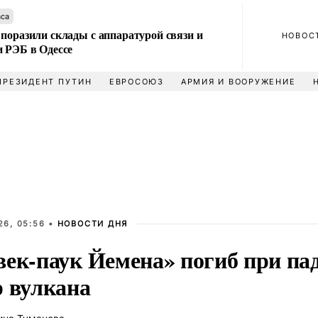
аса
поразили склады с аппаратурой связи и
НОВОС
и РЭБ в Одессе
ПРЕЗИДЕНТ ПУТИН
ЕВРОСОЮЗ
АРМИЯ И ВООРУЖЕНИЕ
26, 05:56 •
НОВОСТИ ДНЯ
век-паук Йемена» погиб при па
р вулкана