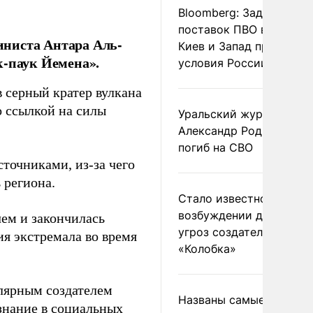
Bloomberg: Задержка
поставок ПВО вынудит
иниста Антара Аль-
Киев и Запад принять
к-паук Йемена».
условия России
 серный кратер вулкана
 ссылкой на силы
Уральский журналист
Александр Родионов
погиб на СВО
точниками, из-за чего
 региона.
Стало известно о
возбуждении дела из-з
чем и закончилась
угроз создателям
ия экстремала во время
«Колобка»
лярным создателем
Названы самые
знание в социальных