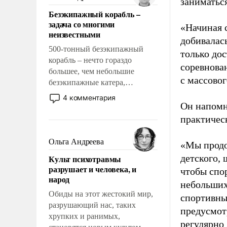
заниматьс
казалось, что эти вопросы
Безэкипажный корабль –
решены раз и навсегда, но –
задача со многими
«Начиная 
нет, не решены.
неизвестными
добивалас
500-тонный безэкипажный
только до
корабль – нечто гораздо
соревнова
большее, чем небольшие
с массовог
безэкипажные катера,
применение которых уже
4 комментария
стало обыденностью. Задача по
Он напомн
созданию такого корабля очень
практическ
сложна и амбициозна. Однако
и ее реализация радикально
Ольга Андреева
«Мы продо
поднимет наши боевые
детского, 
Культ психотравмы
возможности.
разрушает и человека, и
чтобы спо
народ
небольших
Обиды на этот жестокий мир,
спортивны
разрушающий нас, таких
предусмот
хрупких и ранимых,
регулярно 