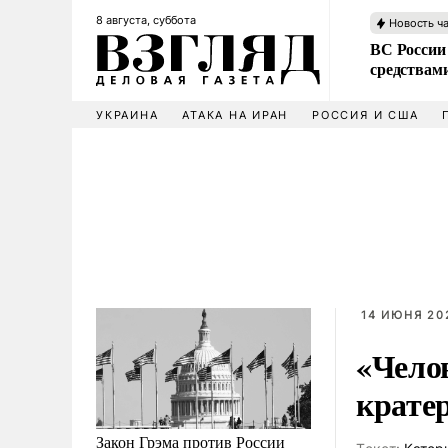
8 августа, суббота
Новость ч
ВС России 
средствам
УКРАИНА
АТАКА НА ИРАН
РОССИЯ И США
14 ИЮНЯ 20
«Чело
крате
Закон Грэма против России