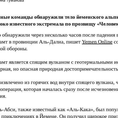
ина Туманова
ные команды обнаружили тело йеменского альп
око известного экстремала по прозвищу «Челове
 обнаружили через несколько часов после падения в
амт в провинции Аль-Далиа, пишет
Yemen Online
со
ой обороны.
амт является спящим вулканом с геотермальными ис
ярная, но опасная природная достопримечательность
извлечено из горячих вод внутри спящего вулкана, 
операция, которая началась сразу после исчезновен
ия.
ь-Абси, также известный как «Аль-Кака», был попу
о приключениях в Йемене. Он получил широкое при