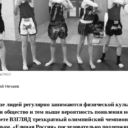
ев/ТАСС
ей Нечаев
е людей регулярно занимаются физической культ
я общество и тем выше вероятность появления 
азете ВЗГЛЯД трехкратный олимпийский чемпион
овам, «Единая Россия» последовательно поддержи