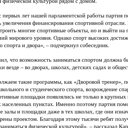
я физической культурой рядом с домом.
с первых лет нашей парламентской работы партия п
ь увеличения финансирования спортивной отрасли. 
строить многие спортивные объекты, но и выйти на 
ний мирового уровня. Однако спорт высоких достиж
о спорта и двора», – подчеркнул собеседник.
ил, что возможность заниматься спортом должна б
и везде – во дворах, школах, детских садах и обще
лжаем такие программы, как «Дворовой тренер», п
школьного и студенческого спорта, возрождение спа
ртивные площадки появлялись не только в крупных г
 населенных пунктах. Именно поэтому партия помо
е залы и площадки даже в тех школах, где они изна
рены проектом. Благодаря этому тысячи ребят пол
заниматься физической культурой», – рассказал Ка