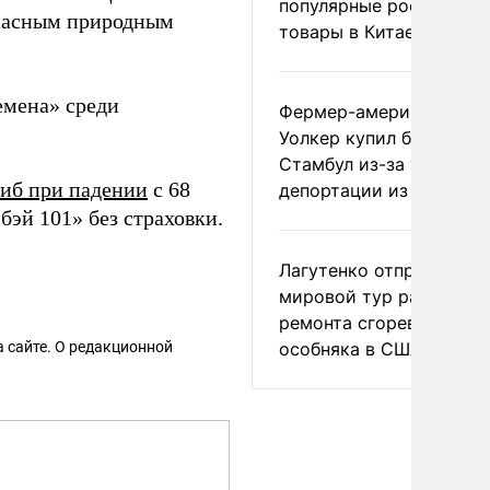
популярные российски
опасным природным
товары в Китае
емена» среди
Фермер-американец
Уолкер купил билет в
Стамбул из-за угрозы
иб при падении
с 68
депортации из России
бэй 101» без страховки.
Лагутенко отправился в
мировой тур ради
ремонта сгоревшего
 сайте. О редакционной
особняка в США