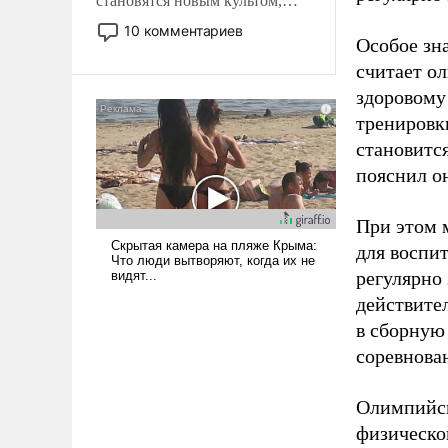
становятся новым культом,
постепенно вытесняя и
10 комментариев
Особое зн
отменяя традиционное
требование к человеку – быть
считает о
мужественным и твердым под
здоровому
ударами судьбы, брать на себя
тренировки
ответственность, помогать
становитс
слабым, идти вперед и
пояснил о
адаптироваться.
При этом м
для воспи
регулярно
действите
в сборную
соревнова
Олимпийск
физическо