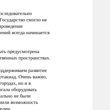
оследовательно
Государство смогло не
проведение
ений всегда начинается
ыть предусмотрена
ственных пространствах.
оддерживаем развитие
ртакиад. Очень важно,
ородах, но и в
гала оборудовать
чально не были
учили возможность
релин.