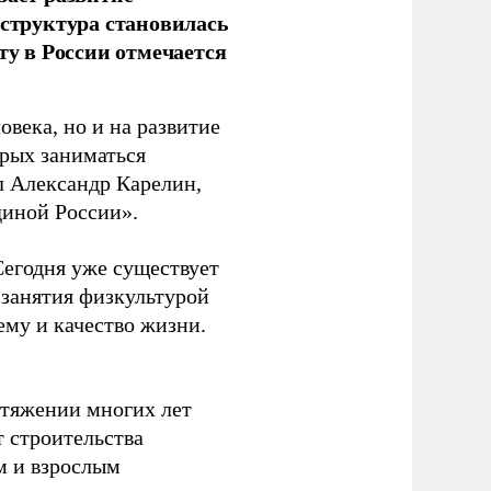
аструктура становилась
ту в России отмечается
овека, но и на развитие
орых заниматься
л Александр Карелин,
диной России».
Сегодня уже существует
 занятия физкультурой
ему и качество жизни.
отяжении многих лет
т строительства
м и взрослым