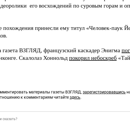
видеоролики его восхождений по суровым горам и 
е похождения принесли ему титул «Человек-паук Й
ов.
а газета ВЗГЛЯД, французский каскадер Энигма
пог
онконге. Скалолаз Хоннольд
покорил небоскреб
«Тай
омментировать материалы газеты ВЗГЛЯД,
зарегистрировавшись
на
отношению к комментариям читайте
здесь
.