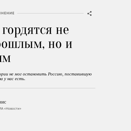
МНЕНИЕ
 гордятся не
рошлым, но и
им
тории не мог остановить Россию, поставившую
а у нас есть.
нис
ИА «Новости»