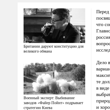
Перед
посвя
что со
Главн
россия
вопро
Британии даруют конституцию для
иссле
великого обмана
Дело в
вариан
максим
те дол
в вид
выбрат
Военный эксперт: Выбивание
природ
заводов «Файер Пойнт» подрывает
и хоро
стратегию Киева