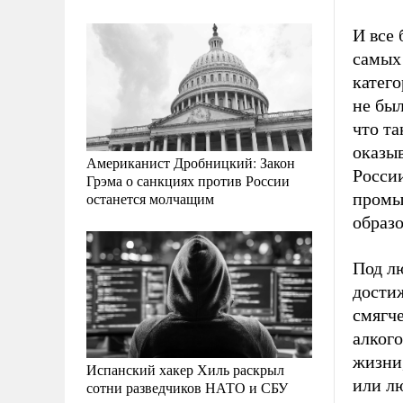
И все 
самых
катего
не был
что та
оказы
Американист Дробницкий: Закон
России
Грэма о санкциях против России
останется молчащим
промы
образ
Под л
достиж
смягч
алког
жизни,
Испанский хакер Хиль раскрыл
или л
сотни разведчиков НАТО и СБУ