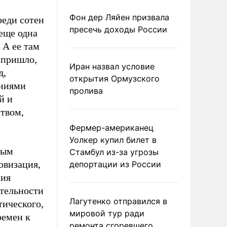
Фон дер Ляйен призвала
реди сотен
пресечь доходы России
еще одна
 А ее там
 пришло,
Иран назвал условие
д,
открытия Ормузского
ениями
пролива
й и
твом,
Фермер-американец
Уолкер купил билет в
ным
Стамбул из-за угрозы
овизация,
депортации из России
ния
ительности
Лагутенко отправился в
тического,
мировой тур ради
ремен к
ремонта сгоревшего