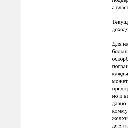
а влас
Текущ
доходч
Для на
больш
оскорб
погра
каждый
может 
предпр
но и 
давно
комму
желез
десятк