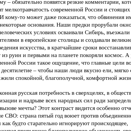
му – обязательно появятся резкие комментарии, ко
ат мелкотравчатость современной России и стоящих
 И кому-то может даже показаться, что обвинения 
 некоторые основания. Наши предки прорубали окно
человеческих условиях осваивали Сибирь, въезжали
ителями в европейские столицы и создавали велики
едения искусства, в кратчайшие сроки восстанавли
 из руин и первыми на планете покоряли космос. А 
менной России такое ощущение, что главные цели в
 десятилетие – чтобы наши люди вкусно ели, мягко 
 жили спокойной, благополучной, комфортной жиз
конная русская потребность в сверхцелях, в общест
изации и надрыве всех народных сил ради запредел
 вызове мечты? Этот контраст видится особенно от
е СВО: страна пятый год воюет против объединенно
 как будто старательно игнорируют происходящее,
рживая привычную благополучную обыденность сво