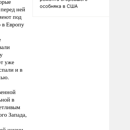
торые
особняка в США
 перед ней
имеют под
 в Европу
е
вали
у
от уже
спали и в
нью.
венной
ьной в
четливым
го Запада,
ей жизни,