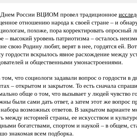
 Днем России ВЦИОМ провел традиционное
исслед
щенное отношению народа к своей стране – и обнар
циологам, похоже, пора корректировать опросный л
ое – высокий уровень патриотизма – осталось неиз
не свою Родину любят, верят в нее, гордятся ей. Вот
су гордости вскрылось явное расхождение между у
дователей и общественными умонастроениями.
 том, что социологи задавали вопрос о гордости в д
тах – открытом и закрытом. То есть сначала спраш
ально обще о том, что вызывает у людей чувство го
жны были сами дать ответ, а затем этот же вопрос п
е набора возможных ответов. В закрытом варианте 
ь между историей страны, ее искусством и культур
ными богатствами, спортом и наукой – в общем, ст
шо знакомая всем подборка.