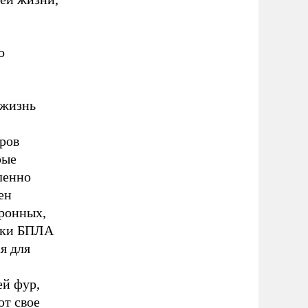
о
 жизнь
ров
рые
ленно
ен
оронных,
таки БПЛА
я для
ей фур,
ют свое