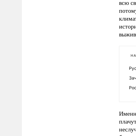
всю с
потому
клима
истори
выжив
НА
Рус
За
Ро
Именно
плачут
неслу