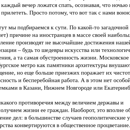
 каждый вечер ложатся спать, осознавая, что ночью 
прилететь. Просто потому, что вот так с нами воюю
тут мы подбираемся к сути. По какой-то загадочной
нет) причине на иностранцев в массе своей наиболь
тление производят не высочайшие достижения наше
изации – будь то шедевры искусства или технологи
ния, а та самая обустроенность жизни. Московское
бургское метро как памятники архитектуры внушаю
щение, но еще больше приезжих поражает их чистот
сность и бесперебойная работа. А в этом нет особо
земками в Казани, Нижнем Новгороде или Екатеринб
икакого противоречия между величием державы и
получием жизни ее граждан. Наоборот, это вполне 
ение дел: в большинстве случаев геополитические 
рства конвертируются в общественное процветание.