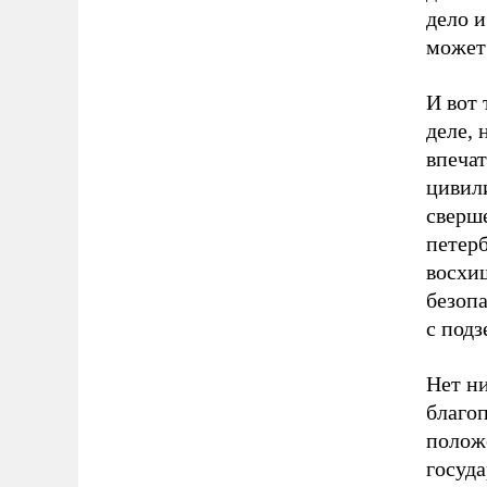
дело и
может 
И вот 
деле, 
впеча
цивил
сверше
петер
восхи
безопа
с под
Нет н
благо
полож
госуда