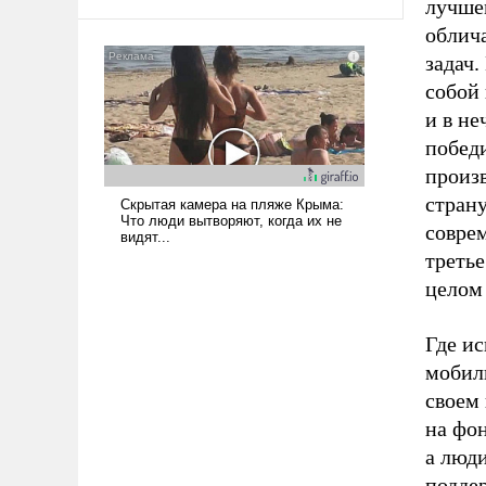
лучше
облич
задач.
собой
и в не
побед
произв
страну
совре
третье
целом
Где ис
мобил
своем
на фон
а люди
подде