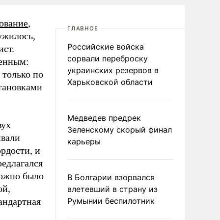
ование
,
ГЛАВНОЕ
ужилось,
Российские войска
ист.
сорвали переброску
менным:
украинских резервов в
 только по
Харьковской области
становками
Медведев предрек
вух
Зеленскому скорый финал
ивали
карьеры
рдости, и
редлагался
можно было
В Болгарии взорвался
ой,
влетевший в страну из
андартная
Румынии беспилотник