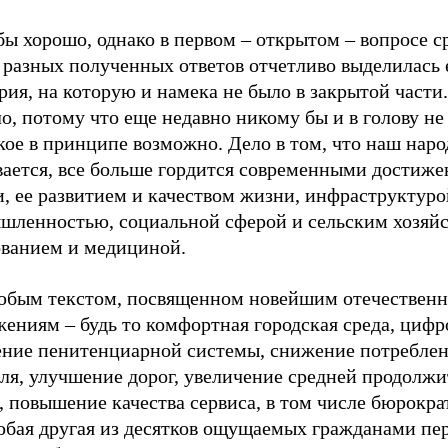
бы хорошо, однако в первом – открытом – вопросе с
 разных полученных ответов отчетливо выделилась 
рия, на которую и намека не было в закрытой части.
о, потому что еще недавно никому бы и в голову не
кое в принципе возможно. Дело в том, что наш наро
вается, все больше гордится современными достиж
, ее развитием и качеством жизни, инфраструктуро
шленностью, социальной сферой и сельским хозяйс
ованием и медициной.
юбым текстом, посвященном новейшим отечествен
ениям – будь то комфортная городская среда, цифр
ение пенитенциарной системы, снижение потребле
оля, улучшение дорог, увеличение средней продолж
 повышение качества сервиса, в том числе бюрокра
юбая другая из десятков ощущаемых гражданами пе