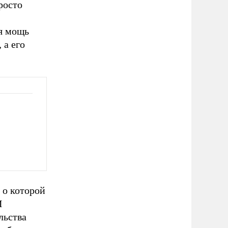
росто
я мощь
 а его
 о которой
И
льства