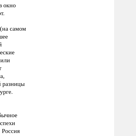
в окно
т.
 (на самом
шее
й
ческие
 или
т
а,
й разницы
урге.
обычное
успехи
 Россия