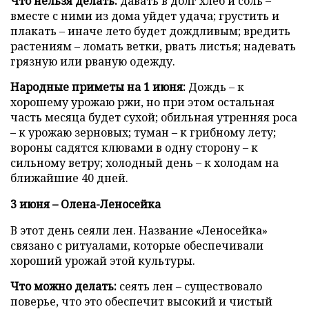
Что нельзя делать:
давать в долг хлеб и соль –
вместе с ними из дома уйдет удача; грустить и
плакать – иначе лето будет дождливым; вредить
растениям – ломать ветки, рвать листья; надевать
грязную или рваную одежду.
Народные приметы на 1 июня:
Дождь – к
хорошему урожаю ржи, но при этом остальная
часть месяца будет сухой; обильная утренняя роса
– к урожаю зерновых; туман – к грибному лету;
вороны садятся клювами в одну сторону – к
сильному ветру; холодный день – к холодам на
ближайшие 40 дней.
3 июня – Олена-Леносейка
В этот день сеяли лен. Название «Леносейка»
связано с ритуалами, которые обеспечивали
хороший урожай этой культуры.
Что можно делать:
сеять лен – существовало
поверье, что это обеспечит высокий и чистый