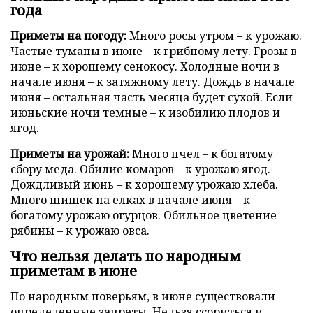
года
Приметы на погоду:
Много росы утром – к урожаю.
Частые туманы в июне – к грибному лету. Грозы в
июне – к хорошему сенокосу. Холодные ночи в
начале июня – к затяжному лету. Дождь в начале
июня – остальная часть месяца будет сухой. Если
июньские ночи темные – к изобилию плодов и
ягод.
Приметы на урожай:
Много пчел – к богатому
сбору меда. Обилие комаров – к урожаю ягод.
Дождливый июнь – к хорошему урожаю хлеба.
Много шишек на елках в начале июня – к
богатому урожаю огурцов. Обильное цветение
рябины – к урожаю овса.
Что нельзя делать по народным
приметам в июне
По народным поверьям, в июне существовали
определенные запреты. Нельзя ссориться и