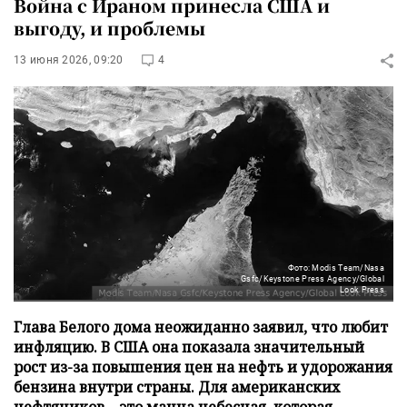
Война с Ираном принесла США и
выгоду, и проблемы
13 июня 2026, 09:20
4
Фото: Modis Team/Nasa
Gsfc/Keystone Press Agency/Global
Look Press
Глава Белого дома неожиданно заявил, что любит
инфляцию. В США она показала значительный
рост из-за повышения цен на нефть и удорожания
бензина внутри страны. Для американских
нефтяников – это манна небесная, которая