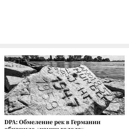
DPA: Обмеление рек в Германии
обнажило «камни голода»