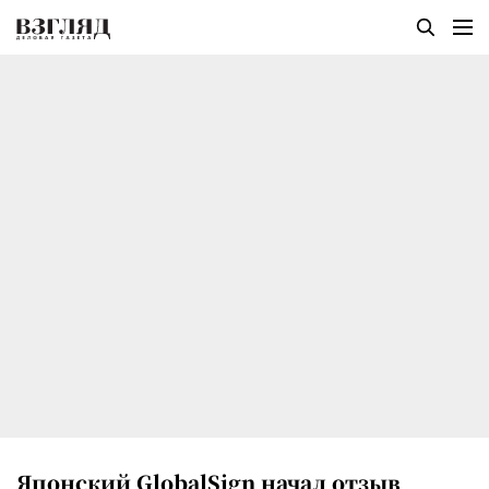
Японский GlobalSign начал отзыв