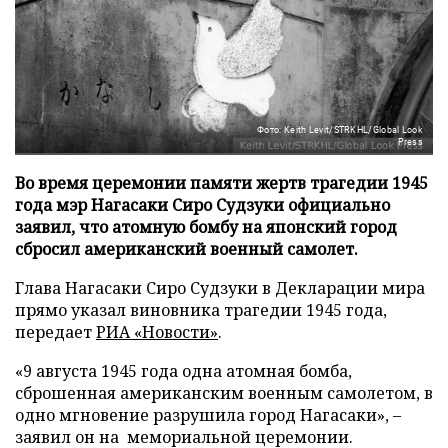
Фото: Keith Levit/STRKHL/Global Look
Press
Во время церемонии памяти жертв трагедии 1945
года мэр Нагасаки Сиро Судзуки официально
заявил, что атомную бомбу на японский город
сбросил американский военный самолет.
Глава Нагасаки Сиро Судзуки в Декларации мира
прямо указал виновника трагедии 1945 года,
передает
РИА «Новости»
.
«9 августа 1945 года одна атомная бомба,
сброшенная американским военным самолетом, в
одно мгновение разрушила город Нагасаки», –
заявил он на мемориальной церемонии.