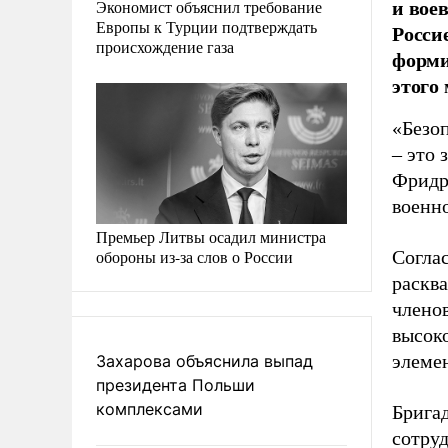
и вое
Экономист объяснил требование
Европы к Турции подтверждать
Росси
происхождение газа
форми
этого
«Безо
– это 
Фридри
военн
Премьер Литвы осадил министра
обороны из-за слов о России
Соглас
раскв
членов
высок
элеме
Захарова объяснила выпад
президента Польши
комплексами
Бригад
сотру