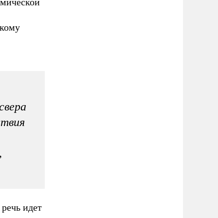
имической
,
скому
свера
ствия
,
 речь идет