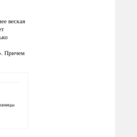
лее веская
ет
ько
». Причем
границы