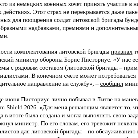
кто из немецких военных хочет принять участие в 
 действиях. Этот страх не перекрывается даже паке
нных для поощрения солдат литовской бригады бунд
образными надбавками, премиями и дополнительн
ми.
ости комплектования литовской бригады
признал
т
нский министр обороны Борис Писториус. «У нас ес
емы с рядовым составом (литовской бригады – при
циалистами. В конечном счете может потребоваться
дительное направление на службу», –
сообщил
мини
це июня Писториус лично побывал в Литве на манев
m Shield 2026. «Для меня решающим является то, ч
а в итоге была создана и могла выполнять свою зада
ркнул
министр. По его словам, его тревожит нехватк
алистов для литовской бригады – по обслуживанию