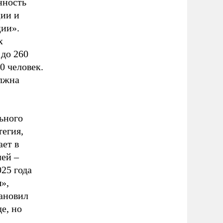
нность
ции и
ции».
х
 до 260
0 человек.
олжна
ьного
тегия,
ает в
лей –
25 года
»,
тановил
е, но