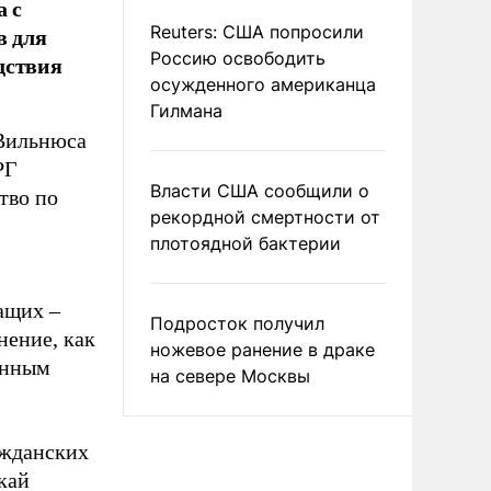
а с
в для
Reuters: США попросили
Россию освободить
дствия
осужденного американца
Гилмана
 Вильнюса
РГ
Власти США сообщили о
тво по
рекордной смертности от
плотоядной бактерии
ащих –
Подросток получил
нение, как
ножевое ранение в драке
онным
на севере Москвы
ажданских
кай