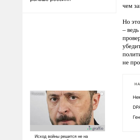
чем за
Но это
– вед
прове
убедит
полит
не пр
НА
Не
DP
Ге