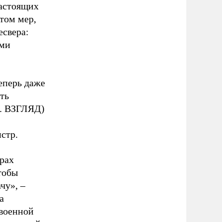
настоящих
том мер,
есвера:
ыми
еперь даже
ть
м. ВЗГЛЯД)
стр.
рах
тобы
чу», –
а
 военной