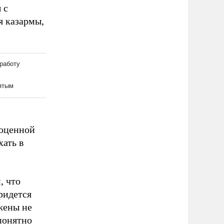
 с
я казармы,
ноценной
хать в
, что
ридется
жены не
понятно