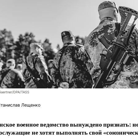
Gaertner/DPA/TASS
танислав Лещенко
нское военное ведомство вынуждено признать: н
ослужащие не хотят выполнять свой «союзническ