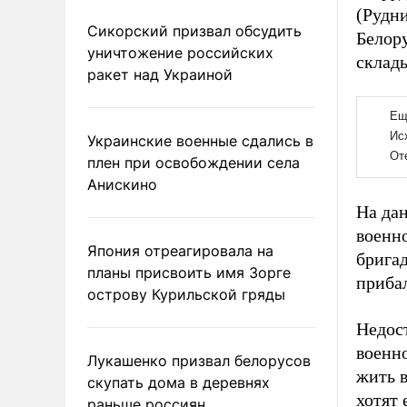
(Рудн
Сикорский призвал обсудить
Белору
уничтожение российских
склад
ракет над Украиной
Украинские военные сдались в
плен при освобождении села
Анискино
На да
военн
Япония отреагировала на
брига
планы присвоить имя Зорге
приба
острову Курильской гряды
Недост
военн
Лукашенко призвал белорусов
жить в
скупать дома в деревнях
хотят 
раньше россиян