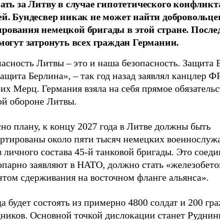
вать за Литву в случае гипотетического конфликт
ей. Бундесвер никак не может найти добровольце
рования немецкой бригады в этой стране. После
 могут затронуть всех граждан Германии.
пасность Литвы – это и наша безопасность. Защита
защита Берлина», – так год назад заявлял канцлер Ф
х Мерц. Германия взяла на себя прямое обязательс
ой обороне Литвы.
но плану, к концу 2027 года в Литве должны быть
артированы около пяти тысяч немецких военнослуж
 личного состава 45-й танковой бригады. Это соеди
опарно заявляют в НАТО, должно стать «железобет
нтом сдерживания на восточном фланге альянса».
а будет состоять из примерно 4800 солдат и 200 гр
дников. Основной точкой дислокации станет Руднин