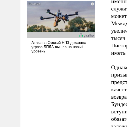
именно
нужно отвечать.
служи
может
Между
увели
тысяч 
Пистор
иметь
Однак
призыв
предст
качест
возвра
Бунде
вступи
обязат
залож