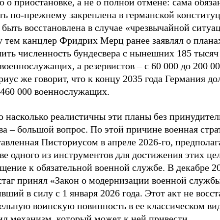
 о приостановке, а не о полной отмене: сама обяза
ть по-прежнему закреплена в германской конститу
 быть восстановлена в случае «чрезвычайной ситуа
 тем канцлер Фридрих Мерц ранее заявлял о плана
чить численность бундесвера с нынешних 185 тысяч
военнослужащих, а резервистов – с 60 000 до 200 00
иус же говорит, что к концу 2035 года Германия д
 460 000 военнослужащих.
о насколько реалистичны эти планы без принудител
а – большой вопрос. По этой причине военная стра
авленная Писториусом в апреле 2026-го, предполаг
ве одного из инструментов для достижения этих це
щение к обязательной военной службе. В декабре 20
стаг принял «Закон о модернизации военной службы
вший в силу с 1 января 2026 года. Этот акт не восс
ельную воинскую повинность в ее классическом вид
ил механизм, который может к ней привести.