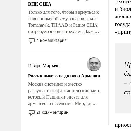
техни
ВПК США
и био
Только для того, чтобы вернуться к
желаю
довоенному объему запасов ракет
госуда
Tomahawk, THAAD и Patriot США
«прин
потребуется более трех лет. Даже
небольшая война с Ираном
4 комментария
опустошила американские
арсеналы. Сложившаяся ситуация
означает многолетний период
Пр
уязвимости США, например, перед
Геворг Мирзаян
Китаем.
дл
Россия ничего не должна Армении
– 
Москва системно и жестко
разрушает тот фантастический мир,
ст
который Пашинян рисует для
армянского населения. Мир, где
политические прожекты будут
21 комментарий
безусловно оплачиваться за счет
российских налогоплательщиков и
приост
где Еревану за свои поступки не