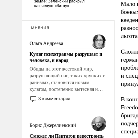
Мало 
боевых
введе
разно
МНЕНИЯ
льгота
Ольга Андреева
Сложн
Культ психотравмы разрушает и
герма
человека, и народ
пробл
Обиды на этот жестокий мир,
и спе
разрушающий нас, таких хрупких и
ранимых, становятся новым
прину
культом, постепенно вытесняя и
отменяя традиционное требование к
3 комментария
В кон
человеку – быть мужественным и
Freedo
твердым под ударами судьбы, брать
бригад
на себя ответственность, помогать
подче
слабым, идти вперед и
Борис Джерелиевский
адаптироваться.
специ
Сможет ли Пентагон перестроить