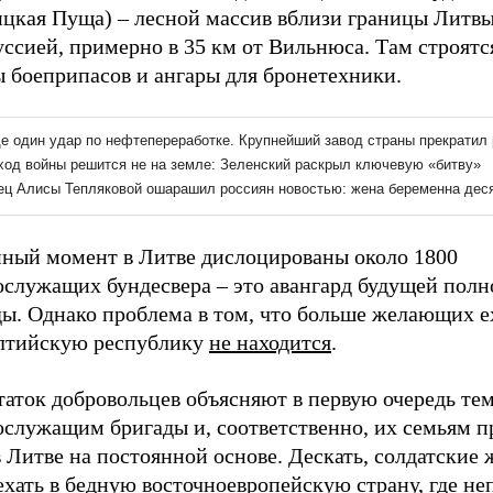
ицкая Пуща) – лесной массив вблизи границы Литвы
ссией, примерно в 35 км от Вильнюса. Там строятс
ы боеприпасов и ангары для бронетехники.
нный момент в Литве дислоцированы около 1800
ослужащих бундесвера – это авангард будущей пол
ды. Однако проблема в том, что больше желающих е
лтийскую республику
не находится
.
аток добровольцев объясняют в первую очередь тем
ослужащим бригады и, соответственно, их семьям п
 Литве на постоянной основе. Дескать, солдатские 
ехать в бедную восточноевропейскую страну, где не