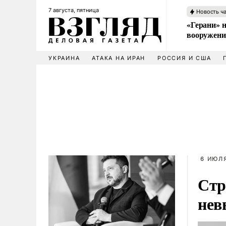
7 августа, пятница
Новость ч
«Герани» н
вооружени
УКРАИНА
АТАКА НА ИРАН
РОССИЯ И США
6 ИЮЛЯ
Стр
нев