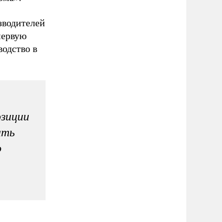
зводителей
первую
водство в
зиции
ить
о