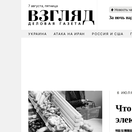
7 августа, пятница
Новость ч
За ночь н
УКРАИНА
АТАКА НА ИРАН
РОССИЯ И США
6 ИЮЛЯ
Что
эле