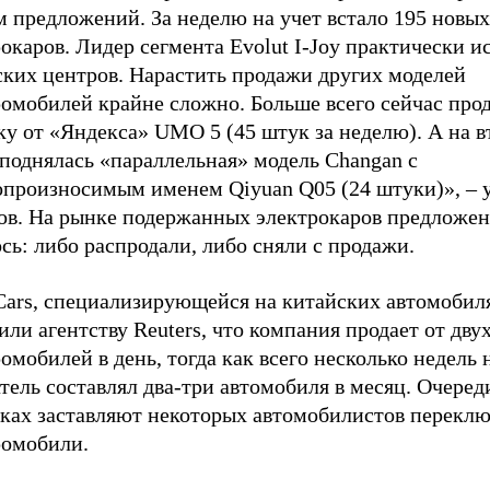
 предложений. За неделю на учет встало 195 новых
окаров. Лидер сегмента Evolut I-Joy практически ис
ских центров. Нарастить продажи других моделей
ромобилей крайне сложно. Больше всего сейчас про
у от «Яндекса» UMO 5 (45 штук за неделю). А на в
поднялась «параллельная» модель Changan с
опроизносимым именем Qiyuan Q05 (24 штуки)», – 
ов. На рынке подержанных электрокаров предложен
сь: либо распродали, либо сняли с продажи.
Cars, специализирующейся на китайских автомобил
ли агентству Reuters, что компания продает от двух
омобилей в день, тогда как всего несколько недель 
тель составлял два-три автомобиля в месяц. Очеред
вках заставляют некоторых автомобилистов переклю
ромобили.