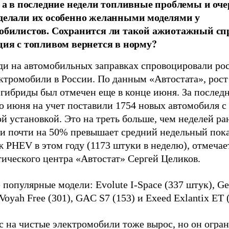
, а в последние недели топливные проблемы и оче
делали их особенно желанными моделями у
обилистов. Сохранится ли такой ажиотажный спр
ция с топливом вернется в норму?
ди на автомобильных заправках спровоцировали рос
ктромобили в России. По данным «Автостата», рост
 гибриды был отмечен еще в конце июня. За после
ю июня на учет поставили 1754 новых автомобиля с
й установкой. Это на треть больше, чем неделей ра
 и почти на 50% превышает средний недельный пока
 PHEV в этом году (1173 штуки в неделю), отмечае
ического центра «Автостат» Сергей Целиков.
популярные модели: Evolute I-Space (337 штук), G
 Voyah Free (301), GAC S7 (153) и Exeed Exlantix ET 
с на чистые электромобили тоже вырос, но он огра