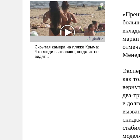
«Преим
больше
вклад
марки
отмеч
Менед
Экспе
как то
верну
два-тр
в дол
вызва
скидки
стабил
модел