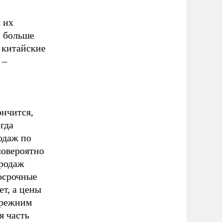
 их
и больше
 китайские
 –
нчится,
гда
одаж по
ловероятно
продаж
осрочные
ет, а цены
 прежним
я часть