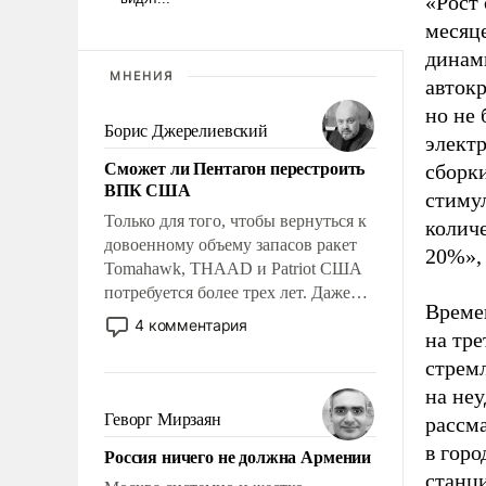
«Рост
месяц
динам
МНЕНИЯ
авток
но не 
Борис Джерелиевский
элект
Сможет ли Пентагон перестроить
сборк
ВПК США
стиму
Только для того, чтобы вернуться к
колич
довоенному объему запасов ракет
20%»,
Tomahawk, THAAD и Patriot США
потребуется более трех лет. Даже
Време
небольшая война с Ираном
4 комментария
на тре
опустошила американские
арсеналы. Сложившаяся ситуация
стремл
означает многолетний период
на неу
уязвимости США, например, перед
Геворг Мирзаян
рассм
Китаем.
в горо
Россия ничего не должна Армении
станци