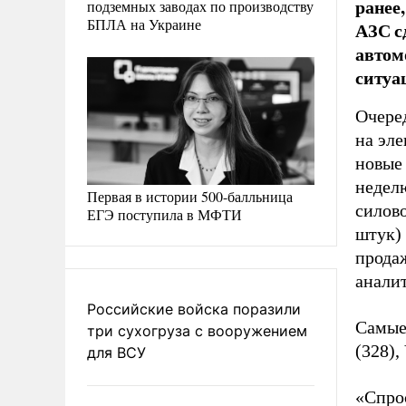
ранее
подземных заводах по производству
БПЛА на Украине
АЗС с
автом
ситуа
Очере
на эле
новые
недел
Первая в истории 500-балльница
силово
ЕГЭ поступила в МФТИ
штук)
продаж
аналит
Российские войска поразили
Самые 
три сухогруза с вооружением
(328),
для ВСУ
«Спро