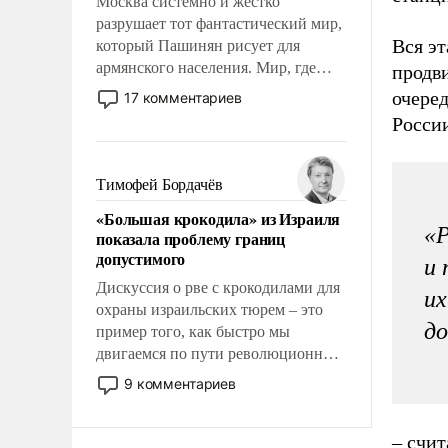
Москва системно и жестко
разрушает тот фантастический мир,
Вся эт
который Пашинян рисует для
армянского населения. Мир, где
продв
политические прожекты будут
очеред
17 комментариев
безусловно оплачиваться за счет
Росси
российских налогоплательщиков и
где Еревану за свои поступки не
нужно отвечать.
Тимофей Бордачёв
«Большая крокодила» из Израиля
«Р
показала проблему границ
допустимого
и 
Дискуссия о рве с крокодилами для
их
охраны израильских тюрем – это
до
пример того, как быстро мы
двигаемся по пути революционных
изменений. То, что несколько лет
9 комментариев
назад было образом для
псевдонаучной фантастики, стало
– счит
всерьез обсуждаемой идеей.