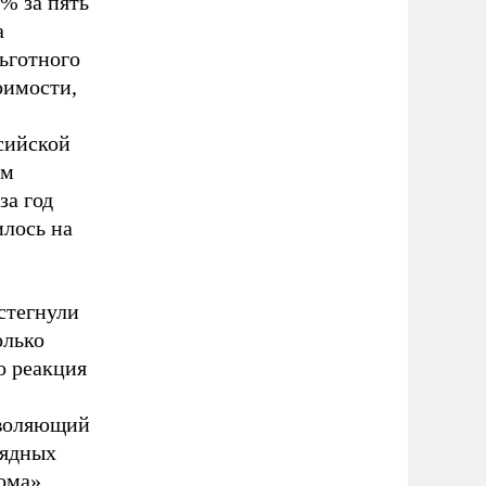
% за пять
а
ьготного
оимости,
сийской
ым
за год
илось на
стегнули
олько
о реакция
зволяющий
рядных
ома».