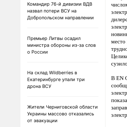
Командир 76-й дивизии ВДВ
числом
назвал потери ВСУ на
электр
Добропольском направлении
дилер
элект
новинк
Премьер Литвы осадил
место 
министра обороны из-за слов
трудн
о России
Целик
сузило
На склад Wildberries в
В EN 
Екатеринбурге упали три
сообщи
дрона ВСУ
электр
показа
Жители Черниговской области
запра
Украины массово отказались
элект
от эвакуации