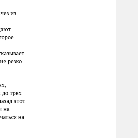
чез из
дают
торое
указывает
ие резко
ях,
 до трех
назад этот
и на
чаться на