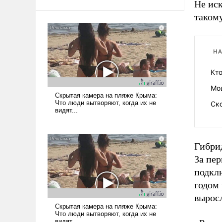
Не иск
таком
НА
Кто
Мо
Ск
Гибрид
За пер
подкл
годом
выросл