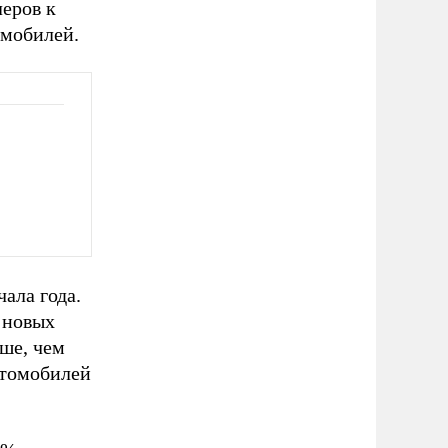
еров к
омобилей.
ала года.
. новых
ше, чем
втомобилей