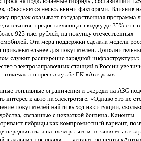
 спроса на подключаемые гибриды, составивший 125
ев, объясняется несколькими факторами. Влияние н
ику продаж оказывает государственная программа л
редитования, предоставляющая скидку до 35% от ст
более 925 тыс. рублей, на покупку отечественных
ромобилей. Эта мера поддержки сделала модели рос
и привлекательнее для покупателей. Дополнительн
лом служит расширение зарядной инфраструктуры: 
ество электрозаправочных станций в России увелич
 – отмечают в пресс-службе ГК «Автодом».
нные топливные ограничения и очереди на АЗС под
ть интерес к авто на электротяге. «Однако это не ст
ение покупателей найти выход из ситуации, скольк
добства, связанные с нехваткой бензина. Клиенты
атривают гибриды как компромиссный вариант, по
де передвигаться на электротяге и не зависеть от за
й в дальних поездках», – считают эксперты «Автод