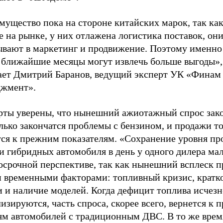
ущество пока на стороне китайских марок, так как
 на рынке, у них отлажена логистика поставок, он
ывают в маркетинг и продвижение. Поэтому именно
 ближайшие месяцы могут извлечь больше выгоды»,
ает Дмитрий Баранов, ведущий эксперт УК «Финам
жмент».
рты уверены, что нынешний ажиотажный спрос зако
лько закончатся проблемы с бензином, и продажи то
тся к прежним показателям. «Сохранение уровня пр
и гибридных автомобиля в день у одного дилера ма
госрочной перспективе, так как нынешний всплеск 
н временными факторами: топливный кризис, кратк
 и наличие моделей. Когда дефицит топлива исчезн
изируются, часть спроса, скорее всего, вернется к
ям автомобилей с традиционным ДВС. В то же врем