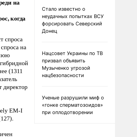
реди на
Стало известно о
неудачных попытках ВСУ
ос, когда
форсировать Северский
Донец
т спроса
 спроса на
Нацсовет Украины по ТВ
днюю
призвал объявить
 гибридной
Музыченко угрозой
нее (1311
нацбезопасности
затель
т директор
Ученые разрушили миф о
«гонке сперматозоидов»
eely EM-I
при оплодотворении
(127).
ничен