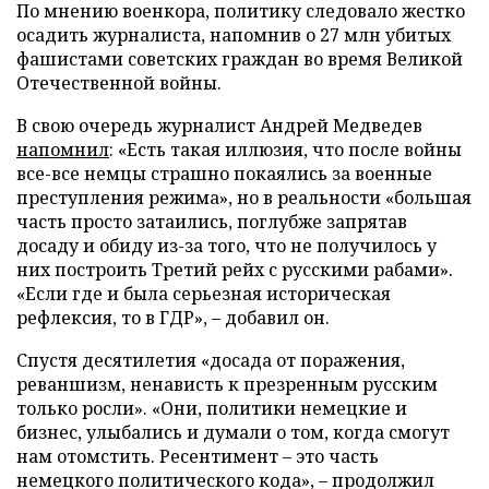
По мнению военкора, политику следовало жестко
осадить журналиста, напомнив о 27 млн убитых
фашистами советских граждан во время Великой
Отечественной войны.
В свою очередь журналист Андрей Медведев
напомнил
: «Есть такая иллюзия, что после войны
все-все немцы страшно покаялись за военные
преступления режима», но в реальности «большая
часть просто затаились, поглубже запрятав
досаду и обиду из-за того, что не получилось у
них построить Третий рейх с русскими рабами».
«Если где и была серьезная историческая
рефлексия, то в ГДР», – добавил он.
Спустя десятилетия «досада от поражения,
реваншизм, ненависть к презренным русским
только росли». «Они, политики немецкие и
бизнес, улыбались и думали о том, когда смогут
нам отомстить. Ресентимент – это часть
немецкого политического кода», – продолжил