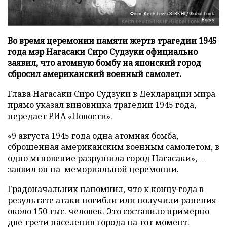
Фото: Keith Levit/STRKHL/Global Look
Press
Во время церемонии памяти жертв трагедии 1945
года мэр Нагасаки Сиро Судзуки официально
заявил, что атомную бомбу на японский город
сбросил американский военный самолет.
Глава Нагасаки Сиро Судзуки в Декларации мира
прямо указал виновника трагедии 1945 года,
передает
РИА «Новости»
.
«9 августа 1945 года одна атомная бомба,
сброшенная американским военным самолетом, в
одно мгновение разрушила город Нагасаки», –
заявил он на мемориальной церемонии.
Градоначальник напомнил, что к концу года в
результате атаки погибли или получили ранения
около 150 тыс. человек. Это составило примерно
две трети населения города на тот момент.