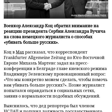
Фото: Marko Dimic/ZUMA/TASS
Военкор Александр Коц обратил внимание на
реакцию президента Сербии Александра Вучича
на слова немецкого журналиста о способах
«убивать больше русских».
Коц в
Мах
рассказал, что корреспондент
Frankfurter Allgemeine Zeitung по Юго-Восточной
Европе Михаэль Мартенс задал на пресс-
конференции в Белграде главе киевского режима
Владимиру Зеленскому провокационный вопрос:
«Что мы конкретно можем сделать, чтобы помочь
вам убивать больше русских?». Позже журналист
попытался оправдаться в социальных сетях,
заявив о нормальности подобных обсуждений.
Выяснилось, что дед репортера был членом
НСДАП и получил должность государственного