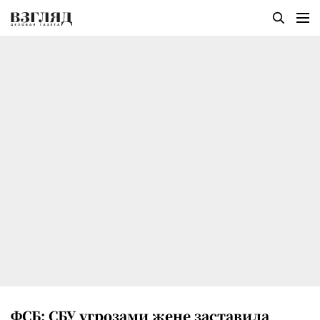
ФСБ: СБУ угрозами жене заставила