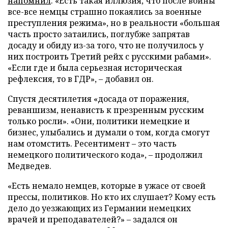
напомнил
: «Есть такая иллюзия, что после войны
все-все немцы страшно покаялись за военные
преступления режима», но в реальности «большая
часть просто затаились, поглубже запрятав
досаду и обиду из-за того, что не получилось у
них построить Третий рейх с русскими рабами».
«Если где и была серьезная историческая
рефлексия, то в ГДР», – добавил он.
Спустя десятилетия «досада от поражения,
реваншизм, ненависть к презренным русским
только росли». «Они, политики немецкие и
бизнес, улыбались и думали о том, когда смогут
нам отомстить. Ресентимент – это часть
немецкого политического кода», – продолжил
Медведев.
«Есть немало немцев, которые в ужасе от своей
прессы, политиков. Но кто их слушает? Кому есть
дело до уезжающих из Германии немецких
врачей и преподавателей?» – задался он