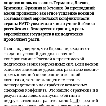
лидерах вновь оказались Германия, Латвия,
Британия, Франция и Эстония. За прошедший
месяц произошло заметное усиление военной
составляющей европейской конфликтности:
страны НАТО увеличили число учений вблизи
российских и белорусских границ, а роль
европейских государств в их подготовке
продолжает расти.
Июнь подтвердил, что Европа переходит от
создания условий для долгосрочной
конфронтации с Россией к практической
подготовке своих вооруженных сил. Если весной
основное внимание уделялось развитию военно-
промышленной кооперации и военной
логистики, то теперь акцент сместился
непосредственно на отработку возможных
сценариев конфликта. Это нашло отражение и в
результатах нового выпуска «Рейтинга
недружественных правительств» (.
pdf
): средний
показатель враждебности вырос еще на семь