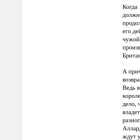
Когда 
должн
продо
его де
чужой
произ
Британ
А при
возвр
Ведь в
короле
дело, 
владет
разно
Аллар
ждут у