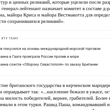
птур и ценных реликвий, которые уцелели после ра
 генерал-лейтенант назначает комитет в составе д-
на, майора Криса и майора Вестмакотта для опреде
сти сохранившихся реликвий».
 ЭТУ ТЕМУ
ев покусился на основы международной морской торговли
аина в Гааге проиграла России пролив и море
аина сожгла «Оборону Севастополя» по заказу Британии
тие британского государства в керченском мародер
 оправдывает так: «...население бежало в ужасе, ос
на милость победителей, вернее, грабителей. Более 
певали в этом турки. Рашид Паша, командовавший и