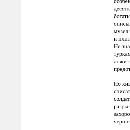
особен
десятк
богаты
описыв
музея
и плит
Не зна
туркам
ложит
предот
Но хи
списа
солдат
разры
захоро
черно