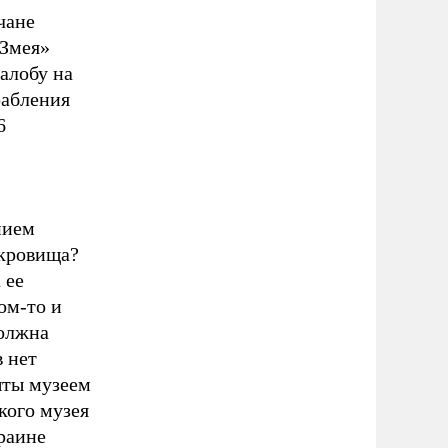
чане
«Змея»
алобу на
рабления
6
нием
окровища?
 ее
ом-то и
должна
в нет
ыты музеем
кого музея
раине