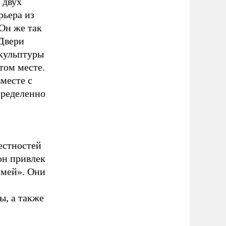
 двух
рьера из
Он же так
«Двери
скульптуры
том месте.
месте с
пределенно
естностей
он привлек
Змей». Они
ы, а также