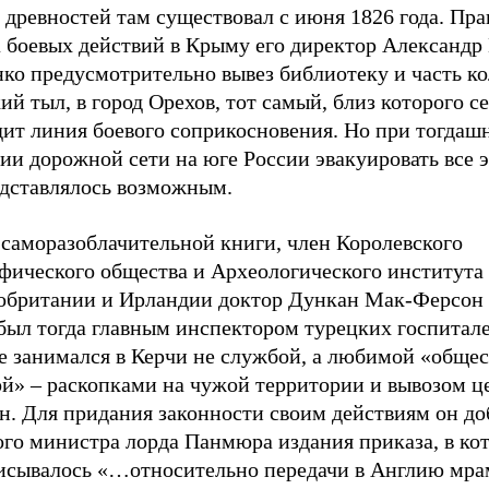
древностей там существовал с июня 1826 года. Пра
а боевых действий в Крыму его директор Александ
ко предусмотрительно вывез библиотеку и часть ко
ий тыл, в город Орехов, тот самый, близ которого с
дит линия боевого соприкосновения. Но при тогдаш
ии дорожной сети на юге России эвакуировать все 
едставлялось возможным.
 саморазоблачительной книги, член Королевского
афического общества и Археологического института
обритании и Ирландии доктор Дункан Мак-Ферсон 
был тогда главным инспектором турецких госпитале
е занимался в Керчи не службой, а любимой «обще
ой» – раскопками на чужой территории и вывозом ц
н. Для придания законности своим действиям он до
ого министра лорда Панмюра издания приказа, в ко
исывалось «…относительно передачи в Англию мр