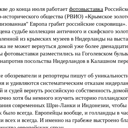
кве до конца июля работает
фотовыставка
Российск
о-исторического общества (РВИО) «Крымское золот
лизованная" Европа грабит российские сокровища».
ена судьбе коллекции античного и скифского золот
вленной из крымских музеев в Нидерланды на выста
ка не может вернуться домой уже более двенадцати 
 фотовыставки разместились на Гоголевском бульва
 напротив посольства Нидерландов в Калашном пере
е обозреватели и репортеры пишут об уникальности
ия и удивляются систематическим отказам нидерла
й и судей вернуть российскую собственность домой
точно хотя бы немного изучить историю голландско
вания современных Шри-Ланки и Индонезии, чтобы 
к было всегда. Европейцы вообще, и голландцы в ча
и всех и всегда. И именно на грабеже выстроено б
инства европейских стран.