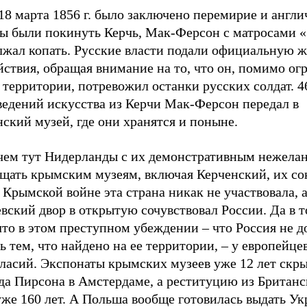
18 марта 1856 г. было заключено перемирие и англи
ы были покинуть Керчь, Мак-Ферсон с матросами 
лжал копать. Русские власти подали официальную ж
йствия, обращая внимание на то, что он, помимо ог
 территории,
потревожил останки русских солдат. 4
ведений искусства из Керчи Мак-Ферсон передал в
ский музей, где они хранятся и поныне.
чем тут Нидерланды с их демонстративным нежела
ащать крымским музеям, включая Керченский, их с
 Крымской войне эта страна никак не участвовала, а
вский двор в открытую сочувствовал России. Да в т
что в этом преступном убеждении – что Россия не 
ь тем, что найдено на ее территории, – у европейце
гласий. Экспонаты крымских музеев уже 12 лет скр
да Пирсона в Амстердаме, а реституцию из Британс
же 160 лет. А Польша вообще готовилась выдать Ук