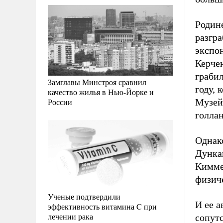
Родине
разгр
экспон
Керче
грабил
Замглавы Минстроя сравнил
году, 
качество жилья в Нью-Йорке и
России
Музей
голлан
Однак
Дунка
Кимме
физич
Ученые подтвердили
И ее а
эффективность витамина C при
лечении рака
сопутс