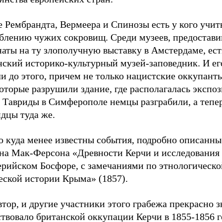
 Рембрандта, Вермеера и Спинозы есть у кого учит
аблению чужих сокровищ. Среди музеев, предостав
аты на ту злополучную выставку в Амстердаме, ест
нский историко-культурный музей-заповедник. И ег
и до этого, причем не только нацистские оккупанты
которые разрушили здание, где располагалась экспоз
 Тавриды в Симферополе немцы разграбили, а тепер
дцы туда же.
о куда менее известны события, подробно описанны
на Мак-Ферсона «Древности Керчи и исследования 
рийском Босфоре, с замечаниями по этнологическо
еской истории Крыма» (1857).
втор, и другие участники этого грабежа прекрасно з
твовало британской оккупации Керчи в 1855-1856 г