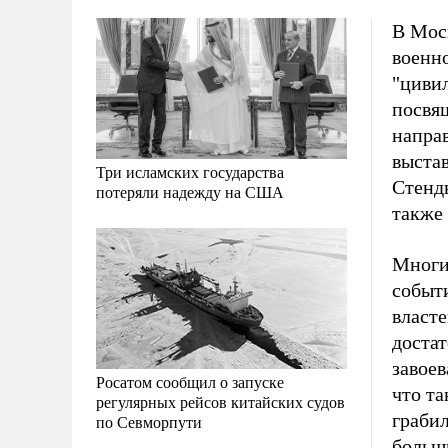
В Мос
военн
"циви
посвящ
напра
выстав
Три исламских государства
Стенды
потеряли надежду на США
также
Многи
событ
власте
доста
завое
Росатом сообщил о запуске
что та
регулярных рейсов китайских судов
грабил
по Севморпути
больш