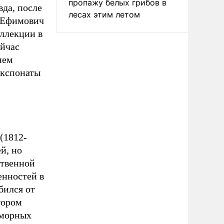
пропажу белых грибов в
вда, после
лесах этим летом
р Ефимович
ллекции в
ейчас
нем
экспонаты
(1812-
й, но
ственной
енностей в
бился от
тором
аморных