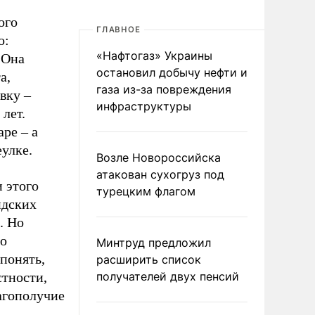
ого
ГЛАВНОЕ
о:
«Нафтогаз» Украины
 Она
остановил добычу нефти и
а,
газа из-за повреждения
вку –
инфраструктуры
лет.
ре – а
улке.
Возле Новороссийска
атакован сухогруз под
 этого
турецким флагом
ндских
. Но
го
Минтруд предложил
понять,
расширить список
стности,
получателей двух пенсий
лагополучие