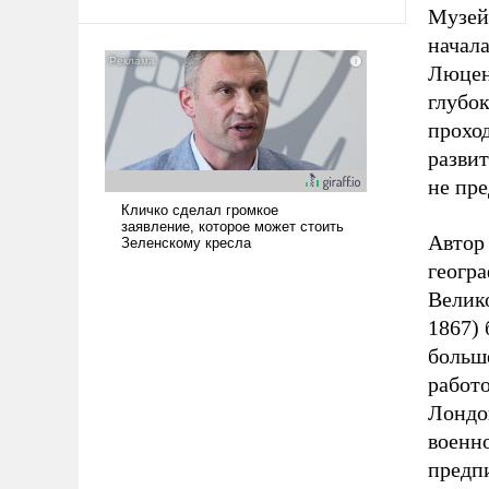
Музей 
начал
Люцен
глубок
прохо
развит
не пр
Автор
геогр
Велик
1867) 
больш
работ
Лондо
военн
предп