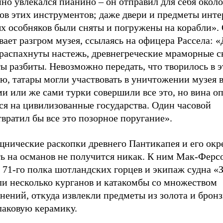
но увлекался пианино – он отправил для себя около
ов этих инструментов; даже двери и предметы инте
х особняков были сняты и погружены на корабли». 
ает разгром музея, ссылаясь на офицера Рассела: 
 распахнуты настежь, древнегреческие мраморные 
ы разбиты. Невозможно передать, что творилось в э
ю, татары могли участвовать в уничтожении музея в
и или же сами турки совершили все это, но вина о
ся на цивилизованные государства. Один часовой
вратил бы все это позорное поругание».
щнические раскопки древнего Пантикапея и его окр
ть на османов не получится никак. К ним Мак-Ферс
 71-го полка шотландских горцев и экипаж судна «
ли несколько курганов и катакомбы со множеством
нений, откуда извлекли предметы из золота и бронз
лаковую керамику.