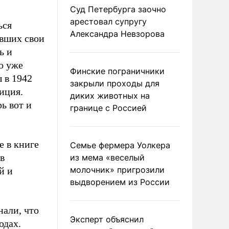
Суд Петербурга заочно
арестовал супругу
ься
Александра Невзорова
ивших свои
ь и
о уже
Финские пограничники
 в 1942
закрыли проходы для
иция.
диких животных на
ь вот и
границе с Россией
е в книге
Семье фермера Уолкера
в
из мема «веселый
молочник» пригрозили
й и
выдворением из России
нали, что
Эксперт объяснил
одах.