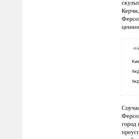
скуль
Керчи,
Ферсо
ценно
НА
Ки
Укр
Укр
Соучас
Ферсон
город 
преус