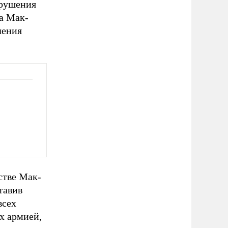
зрушения
ра Мак-
ления
стве Мак-
тавив
всех
х армией,