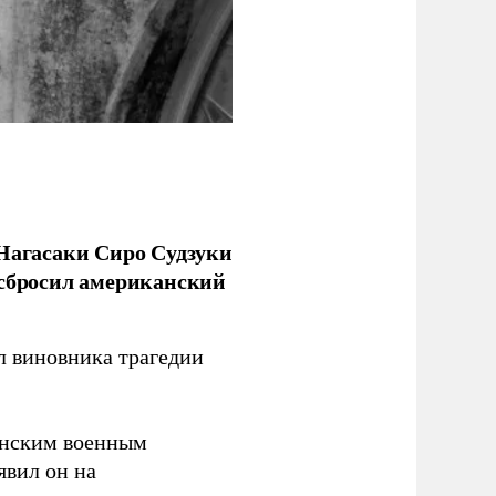
 Нагасаки Сиро Судзуки
 сбросил американский
л виновника трагедии
канским военным
аявил он на