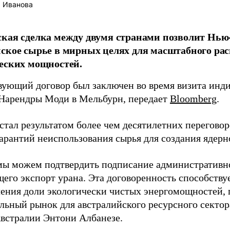
 Иванова
кая сделка между двумя странами позволит Нью
ское сырье в мирных целях для масштабного ра
еских мощностей.
вующий договор был заключен во время визита инди
Нарендры Моди в Мельбурн, передает
Bloomberg
.
стал результатом более чем десятилетних переговор
гарантий неиспользования сырья для создания ядерн
мы можем подтвердить подписание административно
его экспорт урана. Эта договоренность способству
чения доли экологически чистых энергомощностей, 
льный рынок для австралийского ресурсного сектора
встралии Энтони Албанезе.