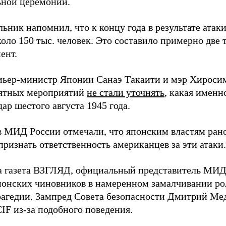
ной церемонии.
ьник напомнил, что к концу года в результате ата
оло 150 тыс. человек. Это составило примерно две 
ент.
мьер-министр Японии Санаэ Такаити и мэр Хироси
ятных мероприятий
не стали уточнять
, какая именн
ар шестого августа 1945 года.
в МИД России отмечали, что японским властям рано
ризнать ответственность американцев за эти атаки.
а газета ВЗГЛЯД, официальный представитель МИ
онских чиновников в намеренном замалчивании ро
рагедии. Зампред Совета безопасности Дмитрий Ме
IF из-за подобного поведения.