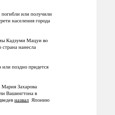
ки погибли или получили
трети населения города
мы Кадзуми Мацуи во
о страна нанесла
 или поздно придется
Д Мария Захарова
ли Вашингтона в
дведев
назвал
Японию