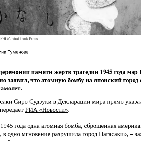
RKHL/Global Look Press
ина Туманова
церемонии памяти жертв трагедии 1945 года мэр
о заявил, что атомную бомбу на японский город
амолет.
асаки Сиро Судзуки в Декларации мира прямо указа
 передает
РИА «Новости»
.
а 1945 года одна атомная бомба, сброшенная амери
 в одно мгновение разрушила город Нагасаки», – з