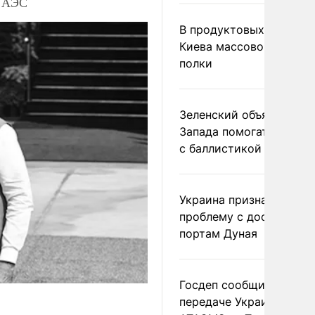
х АЭС
В продуктовых магазин
Киева массово опустел
полки
Зеленский объяснил от
Запада помогать Украи
с баллистикой
Украина признала
проблему с доступом к
портам Дуная
Госдеп сообщил о
передаче Украине раке