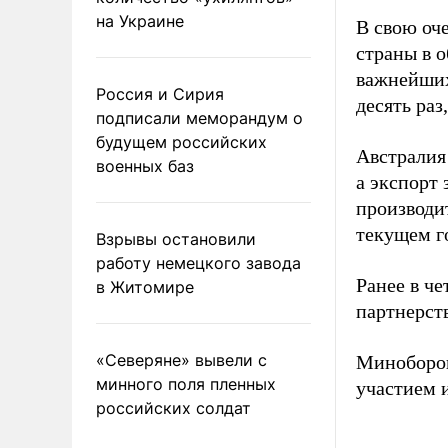
на Украине
В свою оч
страны в 
важнейших
Россия и Сирия
десять раз
подписали меморандум о
будущем российских
Австралия 
военных баз
а экспорт
производи
текущем го
Взрывы остановили
работу немецкого завода
Ранее в ч
в Житомире
партнерст
«Северяне» вывели с
Миноборо
минного поля пленных
участием 
российских солдат