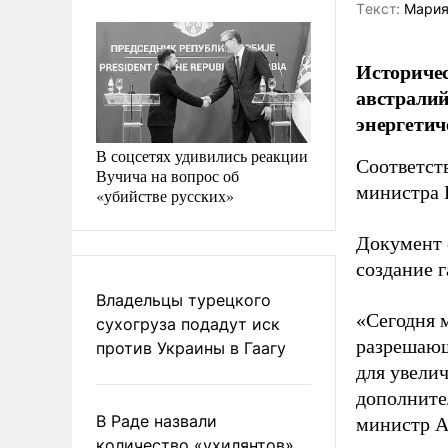
Tекст:
Мария
Историчес
австралий
энергетич
В соцсетях удивились реакции
Соответст
Вучича на вопрос об
министра 
«убийстве русских»
Документ 
создание 
Владельцы турецкого
«Сегодня 
сухогруза подадут иск
разрешающ
против Украины в Гаагу
для увели
дополните
В Раде назвали
министр А
количество «ухилянтов»