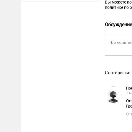
Вы можете к
политике по 
Обсуждение
Сортировка:
По
1 м
Ов
Гд
От