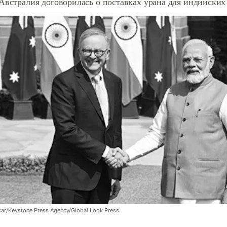
 Австралия договорилась о поставках урана для индийски
r/Keystone Press Agency/Global Look Press