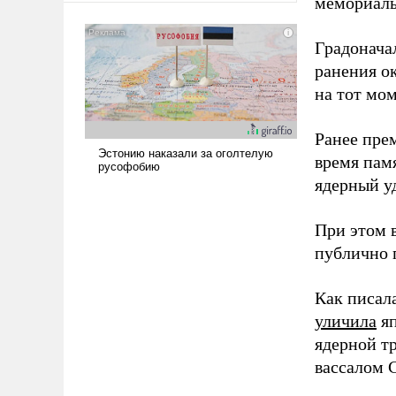
мемориаль
сложна и амбициозна. Однако
и ее реализация радикально
Градоначал
поднимет наши боевые
ранения ок
возможности.
на тот мом
Ранее пре
время пам
ядерный уд
При этом 
публично п
Как писал
уличила
яп
ядерной т
вассалом C