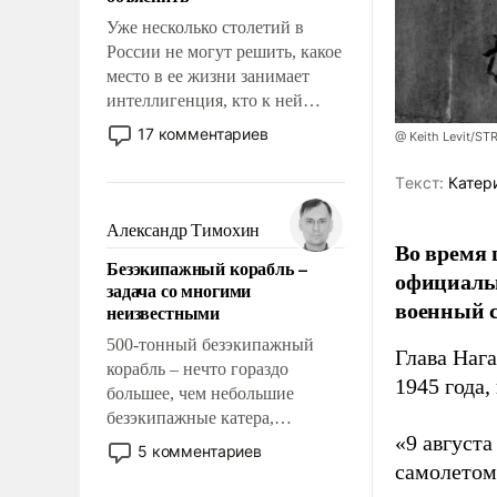
Уже несколько столетий в
России не могут решить, какое
место в ее жизни занимает
интеллигенция, кто к ней
принадлежит, а кого из нее
17 комментариев
@ Keith Levit/ST
исключили с правом
восстановления и без оного. И
Tекст:
Катер
чем она отличается от просто
образованных людей. Иногда
Александр Тимохин
Во время 
казалось, что эти вопросы
Безэкипажный корабль –
решены раз и навсегда, но –
официальн
задача со многими
нет, не решены.
военный с
неизвестными
500-тонный безэкипажный
Глава Наг
корабль – нечто гораздо
1945 года,
большее, чем небольшие
безэкипажные катера,
«9 август
применение которых уже
5 комментариев
стало обыденностью. Задача по
самолетом,
созданию такого корабля очень