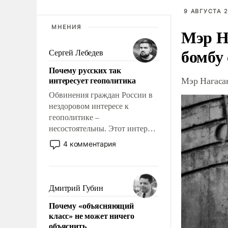
9 АВГУСТА 2
МНЕНИЯ
Мэр Н
бомбу
Сергей Лебедев
Почему русских так
интересует геополитика
Мэр Нагаса
Обвинения граждан России в
нездоровом интересе к
геополитике –
несостоятельны. Этот интерес
рационален и прагматичен. Он
4 комментария
обусловлен тысячелетним
опытом выживания в крайне
непростых условиях и
фундаментальным знанием,
Дмитрий Губин
что мировая политика имеет
Почему «объясняющий
свойство заявляться на порог
класс» не может ничего
нашего дома.
объяснить