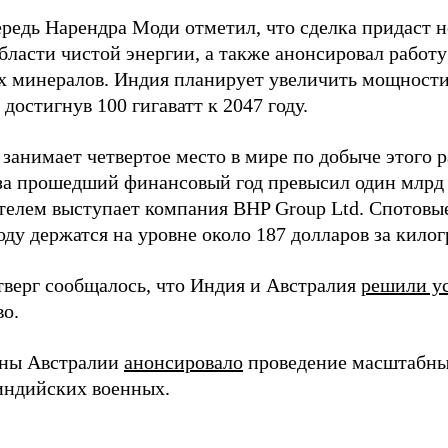
ередь Нарендра Моди отметил, что сделка придаст 
области чистой энергии, а также анонсировал работ
 минералов. Индия планирует увеличить мощности 
, достигнув 100 гигаватт к 2047 году.
занимает четвертое место в мире по добыче этого 
 за прошедший финансовый год превысил один млр
телем выступает компания BHP Group Ltd. Спотовые
ду держатся на уровне около 187 долларов за кило
етверг сообщалось, что Индия и Австралия
решили у
во.
ны Австралии
анонсировало
проведение масштабны
индийских военных.