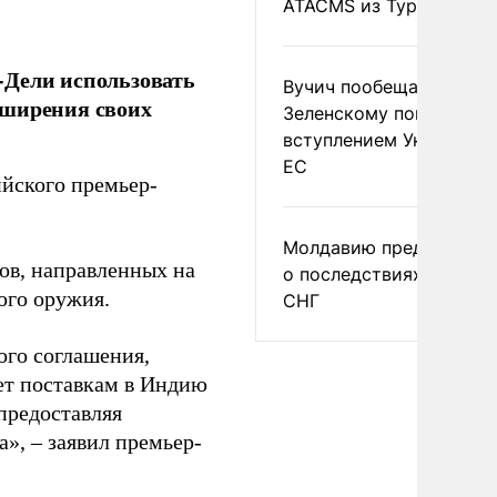
ATACMS из Турции
-Дели использовать
Вучич пообещал
сширения своих
Зеленскому помочь со
вступлением Украины в
ЕС
йского премьер-
Молдавию предупреди
ов, направленных на
о последствиях выхода
ого оружия.
СНГ
го соглашения,
ет поставкам в Индию
предоставляя
», – заявил премьер-