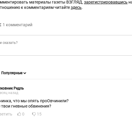
омментировать материалы газеты ВЗГЛЯД,
зарегистрировавшись
на
отношению к комментариям читайте
здесь
.
:
1
комментарий
лковник Редль
есяц назад
чинка, что мы опять проОвчинили?
е твои гневные обвинения?
ветить
0
15