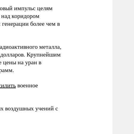
новый импульс целям
у над коридором
генерации более чем в
радиоактивного металла,
д долларов. Крупнейшим
 цены на уран в
грамм.
силить
военное
х воздушных учений с