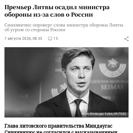
Премьер Литвы осадил министра
обороны из-за слов о России
Синкявичюс опроверг слова министра обороны Ливты
об угрозе со стороны России
7 августа 2026, 08:35
15
Фото: Mindaugas Kulbis/AP/TASS
Глава литовского правительства Миндаугас
Синкявичюс не согласился с высказываниями