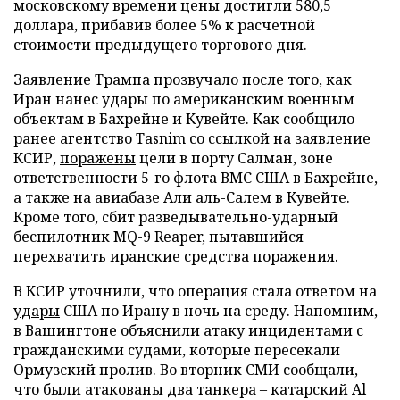
московскому времени цены достигли 580,5
доллара, прибавив более 5% к расчетной
стоимости предыдущего торгового дня.
Заявление Трампа прозвучало после того, как
Иран нанес удары по американским военным
объектам в Бахрейне и Кувейте. Как сообщило
ранее агентство Tasnim со ссылкой на заявление
КСИР,
поражены
цели в порту Салман, зоне
ответственности 5-го флота ВМС США в Бахрейне,
а также на авиабазе Али аль-Салем в Кувейте.
Кроме того, сбит разведывательно-ударный
беспилотник MQ-9 Reaper, пытавшийся
перехватить иранские средства поражения.
В КСИР уточнили, что операция стала ответом на
удары
США по Ирану в ночь на среду. Напомним,
в Вашингтоне объяснили атаку инцидентами с
гражданскими судами, которые пересекали
Ормузский пролив. Во вторник СМИ сообщали,
что были атакованы два танкера – катарский Al