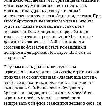
Возникает ощущение, что британцы скатились к
магическому мышлению – если повторять
мантры типа «дроны», «искусственный
интеллект» и прочее, то победа придет сама. При
этом у британцев нет никакого плана. Что это
будут за «Единые командные суда», пока
неизвестно. Есть концепция переработки в
таковые фрегатов проектов «тип 31», которые
должны сохранить за собой возможности
собственно фрегатов и стать командными
центрами для дронов. Но вопрос: ПВО-то как
закрывать?
И тут мы опять должны вернуться на
стратегический уровень. Какую бы стратегию ни
приняла за основу бывшая «Владычица морей»,
чтобы ее исполнить, надо иметь возможность
выигрывать бой. В недалеком будущем у
британских надводных сил с этим могут быть
огромные проблемы. А без способности
выигрывать бой флот становится вещью в себе, он