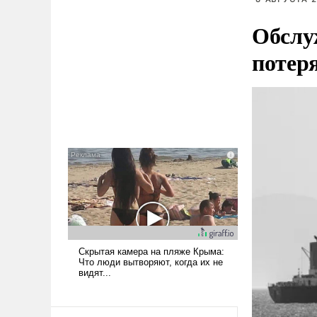
Обслу
потер