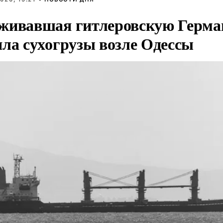
живавшая гитлеровскую Герма
яла сухогрузы возле Одессы