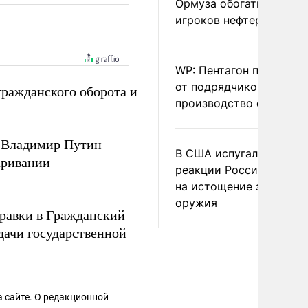
Ормуза обогатило новы
игроков нефтерынка
WP: Пентагон потребов
от подрядчиков ускори
гражданского оборота и
производство оружия
и Владимир Путин
В США испугались
аривании
реакции России и Кита
на истощение запасов
оружия
равки в Гражданский
дачи государственной
 сайте. О редакционной