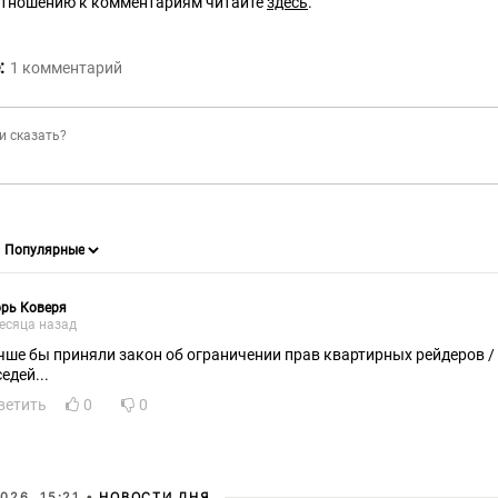
отношению к комментариям читайте
здесь
.
:
1
комментарий
рь Коверя
есяца назад
чше бы приняли закон об ограничении прав квартирных рейдеров 
едей...
ветить
0
0
026, 15:21 •
НОВОСТИ ДНЯ