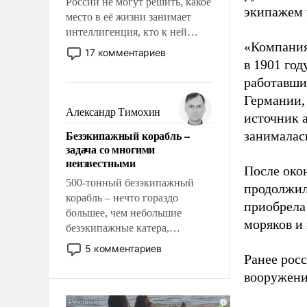
России не могут решить, какое
экипажем 
место в её жизни занимает
интеллигенция, кто к ней
«Компания
принадлежит, а кого из неё
17 комментариев
исключили с правом
в 1901 год
восстановления и без оного. И
работавши
чем она отличается от просто
Германии, 
образованных людей. Иногда
Александр Тимохин
источник 
казалось, что эти вопросы
Безэкипажный корабль –
занималас
решены раз и навсегда, но –
задача со многими
нет, не решены.
неизвестными
После око
500-тонный безэкипажный
продолжил
корабль – нечто гораздо
приобрела
большее, чем небольшие
моряков и
безэкипажные катера,
применение которых уже
5 комментариев
Ранее рос
стало обыденностью. Задача по
созданию такого корабля очень
вооружени
сложна и амбициозна. Однако
и ее реализация радикально