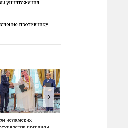
ры уничтожения
печение противнику
ри исламских
«Нафтогаз» Украины
осударства потеряли
остановил добычу