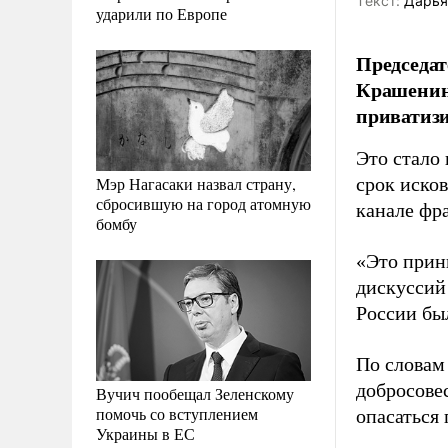
Tекст:
Дарья
ударили по Европе
Председат
Крашенинн
приватиз
Это стало
Мэр Нагасаки назвал страну,
срок исков
сбросившую на город атомную
канале фр
бомбу
«Это прин
дискуссий
России бы
По словам 
добросове
Вучич пообещал Зеленскому
помочь со вступлением
опасаться
Украины в ЕС