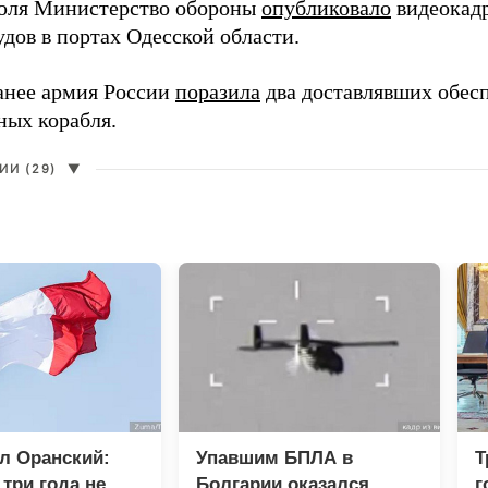
юля Министерство обороны
опубликовало
видеокад
дов в портах Одесской области.
анее армия России
поразила
два доставлявших обес
ных корабля.
И (29)
▼
л Оранский:
Упавшим БПЛА в
Т
три года не
Болгарии оказался
г