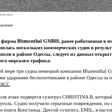
/EPA/ТАСС
Басилая
фирма Blumenthal GMBH, ранее работавшая в ин
шилась нескольких коммерческих судов в результ
иков в районе Одессы, следует из данных открыт
га морского трафика.
й мере три судна немецкой компании Blumenthal
ми ударными беспилотниками в районе Одессы за п
ТАСС
.
юля атаке подвергся сухогруз CHRISTINA B, котор
 уголь. Судно получило серьезные повреждения, но 
о порта Констанца. Другой сухогруз, EMIL, в наст