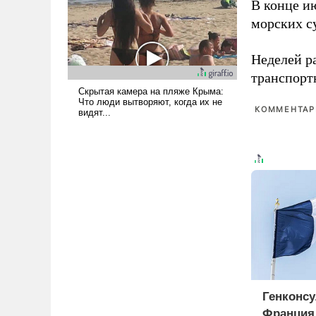
В конце и
поднимет наши боевые
морских су
возможности.
Неделей р
транспорт
КОММЕНТАРИ
Генконсу
Франция 