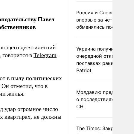
Россия и Словения
онодательству Павел
впервые за четыре года
обственников
обменялись посланиям
вающего десятилетний
Украина получила
, говорится в
Telegram
-
очередной отказ в
поставках ракет для
Patriot
ют в пылу политических
 Он отметил, что в
Молдавию предупреди
ии жилья.
о последствиях выхода
СНГ
од удар огромное число
х квартирах, не должны
The Times: Закрытие