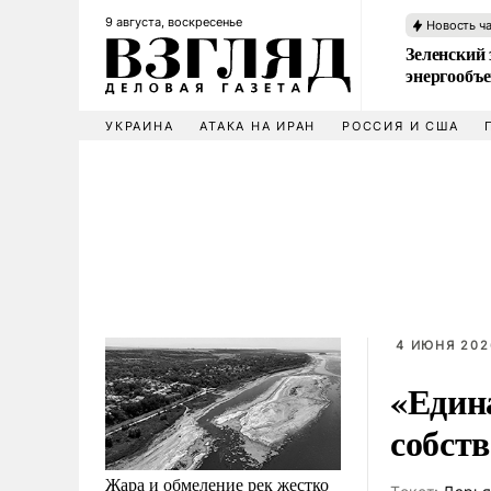
9 августа, воскресенье
Новость ч
Зеленский 
энергообъ
УКРАИНА
АТАКА НА ИРАН
РОССИЯ И США
4 ИЮНЯ 2026
«Един
собст
Жара и обмеление рек жестко