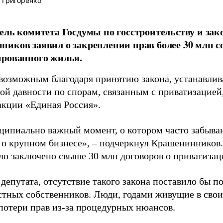
 Григоренко
ель комитета Госдумы по госстроительству и зак
иков заявил о закреплении прав более 30 млн с
ированного жилья.
 возможным благодаря принятию закона, устанавли
ой давности по спорам, связанным с приватизацией
акции «Единая Россия».
ципиально важный момент, о котором часто забыва
 о крупном бизнесе», – подчеркнул Крашенинников.
ло заключено свыше 30 млн договоров о приватизац
депутата, отсутствие такого закона поставило бы п
стных собственников. Люди, годами живущие в свои
 потери прав из-за процедурных нюансов.