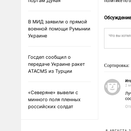
портам Дуная
политике по 
Обсуждение
В МИД заявили о прямой
военной помощи Румынии
Украине
Госдеп сообщил о
передаче Украине ракет
Сортировка:
ATACMS из Турции
Иго
2 м
«Северяне» вывели с
Лу
сос
минного поля пленных
российских солдат
От
8 АВГУСТА 2