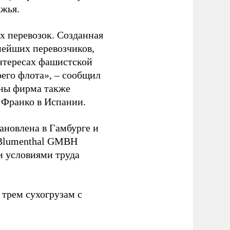
ежья.
 перевозок. Созданная
пнейших перевозчиков,
нтересах фашистской
оего флота», – сообщил
йны фирма также
 Франко в Испании.
ановлена в Гамбурге и
 Blumenthal GMBH
и условиями труда
 трем сухогрузам с