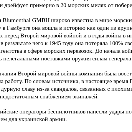
и дрейфует примерно в 20 морских милях от побер
 Blumenthal GMBH широко известна в мире морских
у в Гамбурге она вошла в историю как один из кру
х перед Второй мировой войной и в годы войны в и
в результате чего к 1945 году она потеряла 100% св
агентства в сфере морских перевозок. До начала во
ь нелегальными поставками оружия силам генерала
нчания Второй мировой войны компания была восст
а работу. По словам источника, в настоящее время
 дурную славу из-за скандалов, связанных с плохим
 недостаточным снабжением экипажей.
сийские операторы беспилотников
нанесли
удары по
ем для украинской армии.