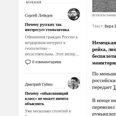
МНЕНИЯ
Сергей Лебедев
@ ERDEM SAHIN
Почему русских так
Tекст:
Вера 
интересует геополитика
Обвинения граждан России в
Немецкая 
нездоровом интересе к
рейха, ли
геополитике –
несостоятельны. Этот интерес
беспилотн
рационален и прагматичен. Он
мониторин
0 комментариев
обусловлен тысячелетним
опытом выживания в крайне
По меньше
непростых условиях и
российски
фундаментальным знанием,
Дмитрий Губин
передает
что мировая политика имеет
Почему «объясняющий
свойство заявляться на порог
класс» не может ничего
нашего дома.
В конце и
объяснить
перевозил
Уже несколько столетий в
румынског