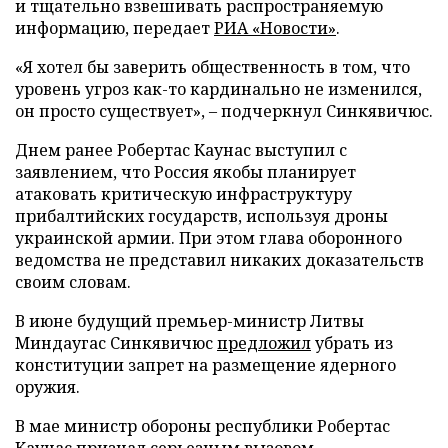
и тщательно взвешивать распространяемую
информацию, передает
РИА «Новости»
.
«Я хотел бы заверить общественность в том, что
уровень угроз как-то кардинально не изменился,
он просто существует», – подчеркнул Синкявичюс.
Днем ранее Робертас Каунас выступил с
заявлением, что Россия якобы планирует
атаковать критическую инфраструктуру
прибалтийских государств, используя дроны
украинской армии. При этом глава оборонного
ведомства не представил никаких доказательств
своим словам.
В июне будущий премьер-министр Литвы
Миндаугас Синкявичюс
предложил
убрать из
конституции запрет на размещение ядерного
оружия.
В мае министр обороны республики Робертас
Каунас
признал
серьезным вызовом