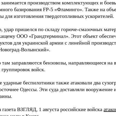
д занимается производством комплектующих и боев
емного базирования FP-5 «Фламинго». Также на объе
ы для изготовления твердотопливных ускорителей.
о, удар пришелся по складу горюче-смазочных матер
ащему ООО «Грандтерминал». Этот объект обеспеч
уктов для украинской армии с линейной производс
Новоград-Волынский».
 там заправляются бензовозы, направляющиеся на в
 группировок войск.
е ударные беспилотники также атаковали два сухогр
осточнее Одессы. Эти суда доставляли вооружение 
аины.
а газета ВЗГЛЯД, 1 августа российские войска
атако