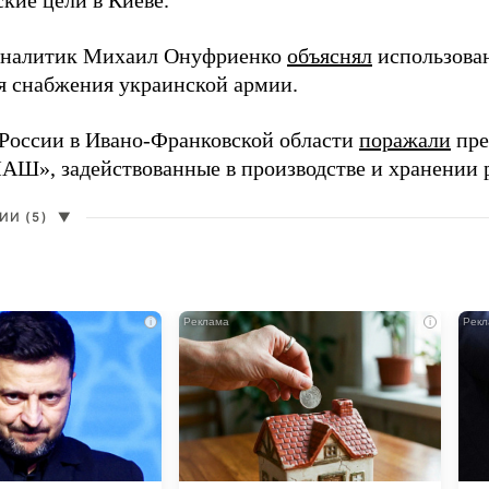
кие цели в Киеве.
аналитик Михаил Онуфриенко
объяснял
использова
ля снабжения украинской армии.
России в Ивано-Франковской области
поражали
пре
», задействованные в производстве и хранении 
И (5)
▼
i
i