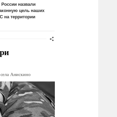
 России назвали
Ядовитое облако урана
аконную цель наших
уже поднялось над
С на территории
Киевом: что скрывают
ермании
власти
при
 села Анискино