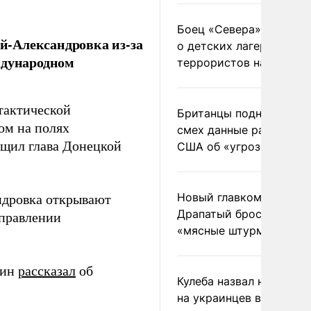
Боец «Севера» рассказ
й-Александровка из-за
о детских лагерях
ждународном
террористов на Украин
тактической
Британцы подняли на
том на полях
смех данные разведки
бщил глава Донецкой
США об «угрозе России
Новый главком ВСУ
ндровка открывают
Драпатый бросил солда
аправлении
«мясные штурмы»
лин
рассказал
об
Кулеба назвал нападени
на украинцев в Польше