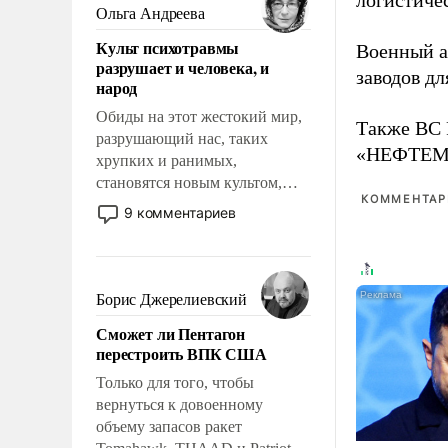
логистичес
и ее реализация радикально
Ольга Андреева
поднимет наши боевые
Культ психотравмы
Военный 
возможности.
разрушает и человека, и
заводов д
народ
Обиды на этот жестокий мир,
Также ВС 
разрушающий нас, таких
«НЕФТЕМАШ
хрупких и ранимых,
становятся новым культом,
КОММЕНТАРИ
постепенно вытесняя и
9 комментариев
отменяя традиционное
требование к человеку – быть
мужественным и твердым под
ударами судьбы, брать на себя
Борис Джерелиевский
ответственность, помогать
Сможет ли Пентагон
слабым, идти вперед и
перестроить ВПК США
адаптироваться.
Только для того, чтобы
вернуться к довоенному
объему запасов ракет