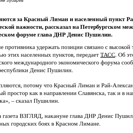
ий Зубарев
ются за Красный Лиман и населенный пункт Ра
еской важности, рассказал на Петербургском ме
еском форуме глава ДНР Денис Пушилин.
е противника удержать позиции связано с высокой 
ью этих населенных пунктов, передает
ТАСС
. Об э
ского международного экономического форума соо
республики Денис Пушилин.
пляются, потому что Красный Лиман и Рай-Алекса
ый простор как в направлении Славянска, так и в н
ка», – сказал Пушилин.
а газета ВЗГЛЯД, накануне глава ДНР Денис Пуши
ных городских боях в Красном Лимане.