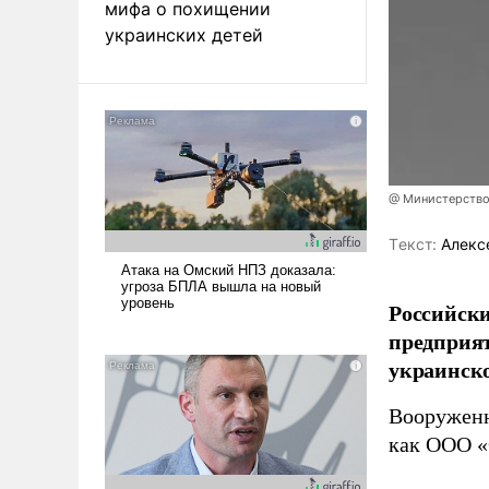
мифа о похищении
украинских детей
@ Министерство
Tекст:
Алекс
Российски
предприя
украинск
Вооруженн
как ООО «