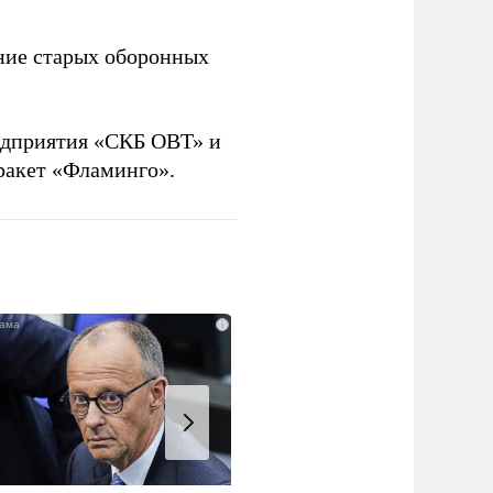
ние старых оборонных
дприятия «СКБ ОВТ» и
ракет «Фламинго».
i