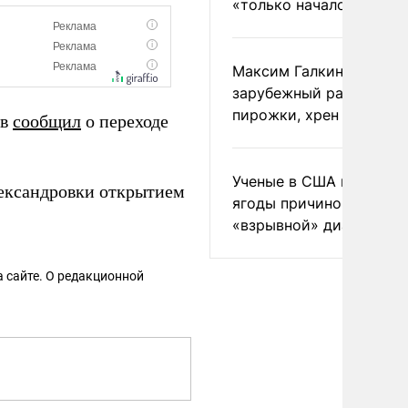
«только началом»
Максим Галкин добавил
зарубежный райдер
пирожки, хрен и морс
ов
сообщил
о переходе
Ученые в США назвали 
ександровки открытием
ягоды причиной
«взрывной» диареи
 сайте. О редакционной