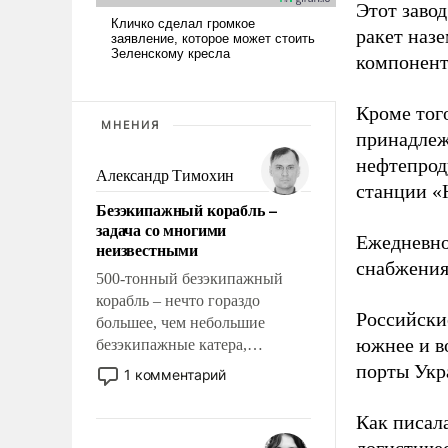
Этот заво
ракет наз
компонент
Кроме тог
МНЕНИЯ
принадлеж
нефтепрод
Александр Тимохин
станции «
Безэкипажный корабль –
задача со многими
Ежедневно
неизвестными
снабжения
500-тонный безэкипажный
корабль – нечто гораздо
Российски
большее, чем небольшие
южнее и в
безэкипажные катера,
применение которых уже
порты Укр
1 комментарий
стало обыденностью. Задача по
созданию такого корабля очень
Как писал
сложна и амбициозна. Однако