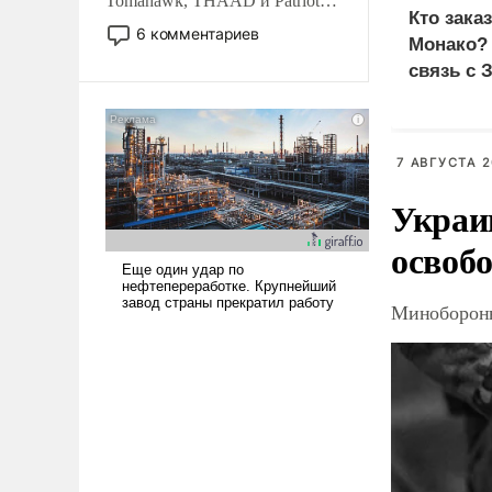
Tomahawk, THAAD и Patriot
Кто зака
США потребуется более трех
6 комментариев
Монако?
лет. Даже небольшая война с
связь с 
Ираном опустошила
американские арсеналы.
Сложившаяся ситуация
означает многолетний период
7 АВГУСТА 2
уязвимости США, например,
перед Китаем.
Украи
освоб
Минобороны