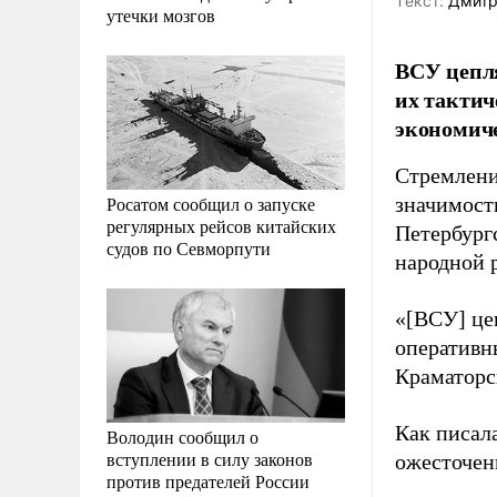
Tекст:
Дмитр
утечки мозгов
ВСУ цепля
их тактич
экономич
Стремлени
Росатом сообщил о запуске
значимост
регулярных рейсов китайских
Петербург
судов по Севморпути
народной 
«[ВСУ] це
оперативн
Краматорс
Как писал
Володин сообщил о
вступлении в силу законов
ожесточен
против предателей России