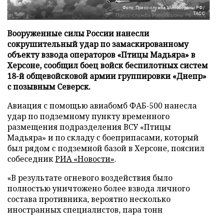
Фото: Пресс-служба Минобороны РФ/
ТАСС
Вооруженные силы России нанесли
сокрушительный удар по замаскированному
объекту взвода операторов «Птицы Мадьяра» в
Херсоне, сообщил боец войск беспилотных систем
18-й общевойсковой армии группировки «Днепр»
с позывным Северск.
Авиация с помощью авиабомб ФАБ-500 нанесла
удар по подземному пункту временного
размещения подразделения ВСУ «Птицы
Мадьяра» и по складу с боеприпасами, который
был рядом с подземной базой в Херсоне, пояснил
собеседник
РИА «Новости»
.
«В результате огневого воздействия было
полностью уничтожено более взвода личного
состава противника, вероятно несколько
иностранных специалистов, пара тонн