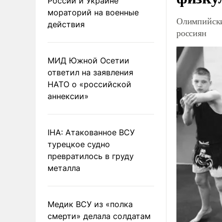
России и Украине
мораторий на военные
Олимпийски
действия
россиян
МИД Южной Осетии
ответил на заявления
НАТО о «российской
аннексии»
IHA: Атакованное ВСУ
турецкое судно
превратилось в груду
металла
Медик ВСУ из «полка
смерти» делала солдатам