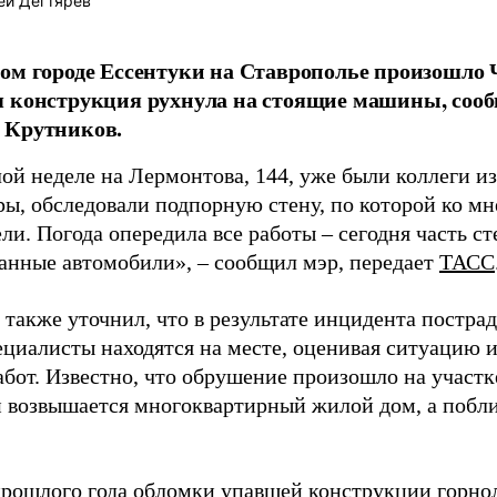
ей Дегтярёв
ом городе Ессентуки на Ставрополье произошло 
 конструкция рухнула на стоящие машины, сооб
 Крутников.
ой неделе на Лермонтова, 144, уже были коллеги и
ры, обследовали подпорную стену, по которой ко м
ли. Погода опередила все работы – сегодня часть с
анные автомобили», – сообщил мэр, передает
ТАСС
также уточнил, что в результате инцидента постра
ециалисты находятся на месте, оценивая ситуацию 
бот. Известно, что обрушение произошло на участке
й возвышается многоквартирный жилой дом, а побл
прошлого года обломки упавшей конструкции горно