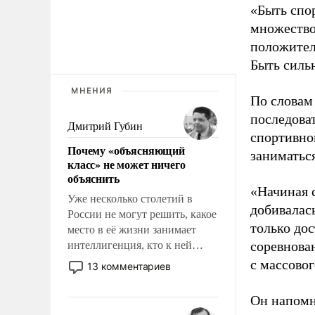
«Быть спо
множество
положител
Быть силь
МНЕНИЯ
По словам
последоват
Дмитрий Губин
спортивно
Почему «объясняющий
заниматьс
класс» не может ничего
объяснить
«Начиная 
Уже несколько столетий в
добивалас
России не могут решить, какое
только до
место в её жизни занимает
соревнова
интеллигенция, кто к ней
принадлежит, а кого из неё
с массовог
13 комментариев
исключили с правом
восстановления и без оного. И
Он напомн
чем она отличается от просто