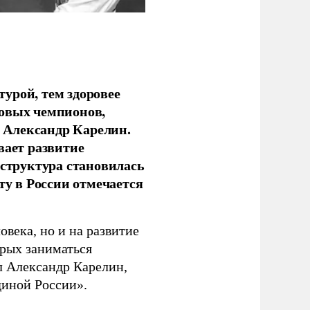
урой, тем здоровее
новых чемпионов,
 Александр Карелин.
вает развитие
аструктура становилась
ту в России отмечается
овека, но и на развитие
орых заниматься
л Александр Карелин,
диной России».