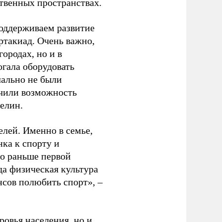
ственных пространствах.
оддерживаем развитие
ртакиад. Очень важно,
ородах, но и в
гала оборудовать
чально не были
учили возможность
релин.
елей. Именно в семье,
ка к спорту и
до раньше первой
да физическая культура
нсов полюбить спорт», –
ровья населения, но и