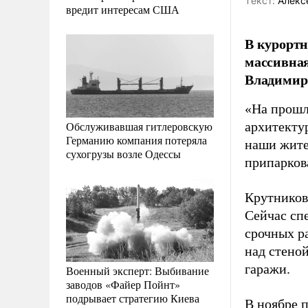
Tекст:
Алекс
вредит интересам США
В курортн
массивная
Владимир
«На прошл
Обслуживавшая гитлеровскую
архитекту
Германию компания потеряла
наши жите
сухогрузы возле Одессы
припарков
Крутников 
Сейчас сп
срочных ра
над стено
гаражи.
Военный эксперт: Выбивание
заводов «Файер Пойнт»
подрывает стратегию Киева
В ноябре 