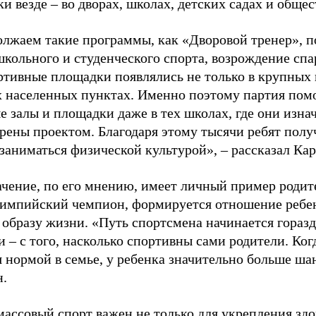
и везде – во дворах, школах, детских садах и обще
лжаем такие программы, как «Дворовой тренер», п
школьного и студенческого спорта, возрождение спа
ртивные площадки появлялись не только в крупных г
 населенных пунктах. Именно поэтому партия помо
е залы и площадки даже в тех школах, где они изна
рены проектом. Благодаря этому тысячи ребят пол
заниматься физической культурой», – рассказал Ка
ачение, по его мнению, имеет личный пример родит
лимпийский чемпион, формируется отношение ребен
 образу жизни. «Путь спортсмена начинается гораз
 – с того, насколько спортивны сами родители. Ког
я нормой в семье, у ребенка значительно больше ша
н.
ассовый спорт важен не только для укрепления здо