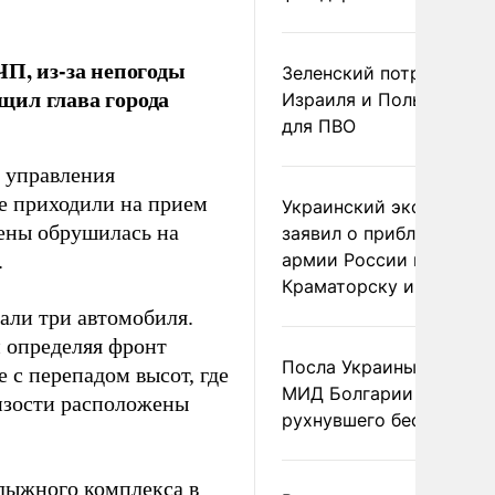
ЧП, из-за непогоды
Зеленский потребовал 
щил глава города
Израиля и Польши рак
для ПВО
з управления
не приходили на прием
Украинский эксперт
тены обрушилась на
заявил о приближении
.
армии России к
Краматорску и Славянс
дали три автомобиля.
и определяя фронт
Посла Украины вызвали
 с перепадом высот, где
МИД Болгарии из-за
изости расположены
рухнувшего беспилотни
лыжного комплекса в