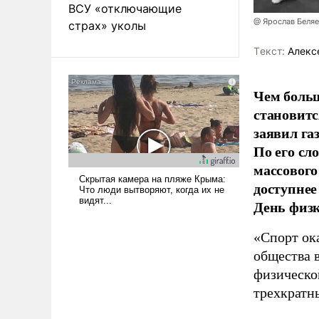
ВСУ «отключающие
@ Ярослав Беля
страх» уколы
Tекст:
Алекс
Чем больш
становитс
заявил г
По его сл
массового
доступнее
День физ
«Спорт ока
общества 
физическо
трехкратн