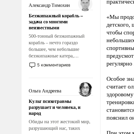
практическ
образованных людей. Иногда
Александр Тимохин
казалось, что эти вопросы
Безэкипажный корабль –
«Мы продо
решены раз и навсегда, но –
задача со многими
нет, не решены.
детского, 
неизвестными
чтобы спо
500-тонный безэкипажный
небольших
корабль – нечто гораздо
спортивны
большее, чем небольшие
предусмот
безэкипажные катера,
применение которых уже
регулярно 
5 комментариев
стало обыденностью. Задача по
созданию такого корабля очень
Особое зн
сложна и амбициозна. Однако
считает о
и ее реализация радикально
Ольга Андреева
здоровому
поднимет наши боевые
Культ психотравмы
тренировки
возможности.
разрушает и человека, и
становитс
народ
пояснил о
Обиды на этот жестокий мир,
разрушающий нас, таких
При этом м