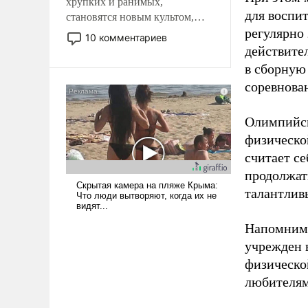
хрупких и ранимых,
для воспи
становятся новым культом,
регулярно
постепенно вытесняя и
10 комментариев
отменяя традиционное
действите
требование к человеку – быть
в сборную
мужественным и твердым под
соревнова
ударами судьбы, брать на себя
ответственность, помогать
Олимпийск
слабым, идти вперед и
адаптироваться.
физическо
считает се
продолжат
талантлив
Напомним,
учрежден в
физическо
любителям