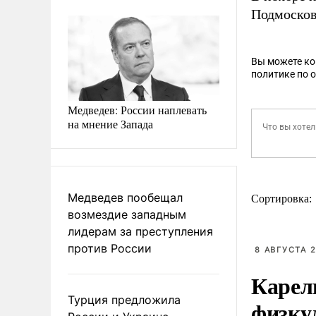
Подмоско
Вы можете к
политике по 
Медведев: России наплевать
на мнение Запада
Медведев пообещал
Сортировка:
возмездие западным
лидерам за преступления
против России
8 АВГУСТА 2
Карел
Турция предложила
физку