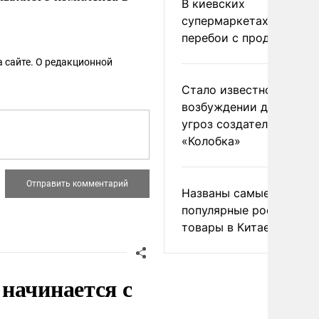
В киевских
супермаркетах началис
перебои с продуктами
 сайте. О редакционной
Стало известно о
возбуждении дела из-з
угроз создателям
«Колобка»
Названы самые
популярные российски
товары в Китае
начинается с