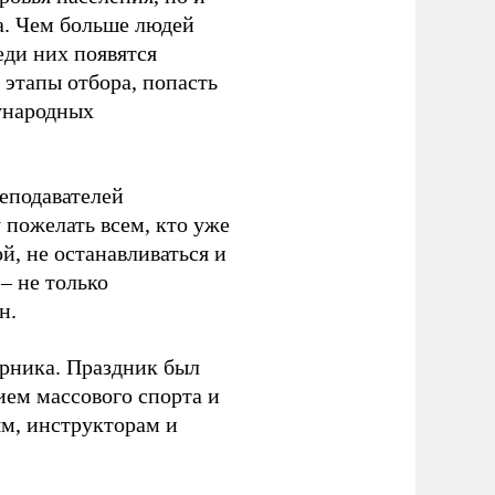
а. Чем больше людей
еди них появятся
 этапы отбора, попасть
ународных
еподавателей
пожелать всем, кто уже
й, не останавливаться и
– не только
н.
урника. Праздник был
ием массового спорта и
ям, инструкторам и