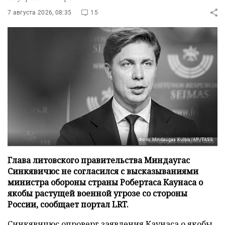
7 августа 2026, 08:35
15
Фото: Mindaugas Kulbis/AP/TASS
Глава литовского правительства Миндаугас
Синкявичюс не согласился с высказываниями
министра обороны страны Робертаса Каунаса о
якобы растущей военной угрозе со стороны
России, сообщает портал LRT.
Синкявичюс опроверг заявления Каунаса о якобы