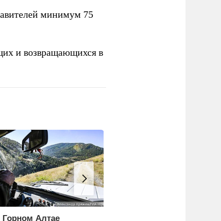
тавителей минимум 75
щих и возвращающихся в
 Горном Алтае
Лайма Вайкуле заявила