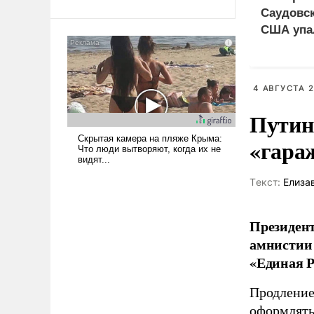
Саудовск
Ираном опустошила
американские арсеналы.
США упа
Сложившаяся ситуация
означает многолетний период
уязвимости США, например,
4 АВГУСТА 2
перед Китаем.
Путин
«гара
Tекст:
Елиза
Президент
амнистии 
«Единая Р
Продление
оформлять 