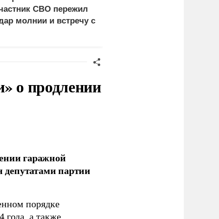
частник СВО пережил
о готовности воевать с
дар молнии и встречу с
россиянами
едведем
и» о продлении
лении гаражной
ан депутатами партии
енном порядке
 года, а также