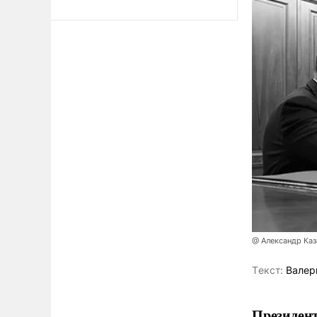
@ Александр Каз
Tекст:
Валер
Президен