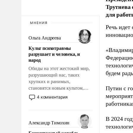
Трутнева 
для работ
МНЕНИЯ
Речь идет 
инновацио
Ольга Андреева
Культ психотравмы
«Владимир
разрушает и человека, и
Федерацию
народ
технологи
Обиды на этот жестокий мир,
будем рады
разрушающий нас, таких
хрупких и ранимых,
Путин с г
становятся новым культом,
постепенно вытесняя и
мероприят
4 комментария
отменяя традиционное
работника
требование к человеку – быть
мужественным и твердым под
В 2024 го
ударами судьбы, брать на себя
Александр Тимохин
технологи
ответственность, помогать
Безэкипажный корабль –