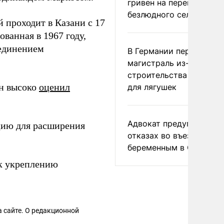
гривен на переименова
безлюдного села
 проходит в Казани с 17
ванная в 1967 году,
ъединением
В Германии перекрыли
магистраль из-за
строительства тоннеле
ин высоко
оценил
для лягушек
Адвокат предупредил о
ию для расширения
отказах во въезде
беременным в США
 к укреплению
 сайте. О редакционной