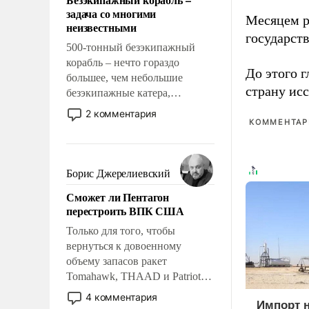
слабым, идти вперед и
задача со многими
адаптироваться.
Месяцем р
неизвестными
государст
500-тонный безэкипажный
корабль – нечто гораздо
До этого г
большее, чем небольшие
страну исс
безэкипажные катера,
применение которых уже
2 комментария
стало обыденностью. Задача по
КОММЕНТАРИ
созданию такого корабля очень
сложна и амбициозна. Однако
и ее реализация радикально
Борис Джерелиевский
поднимет наши боевые
Сможет ли Пентагон
возможности.
перестроить ВПК США
Только для того, чтобы
вернуться к довоенному
объему запасов ракет
Tomahawk, THAAD и Patriot
США потребуется более трех
4 комментария
Импорт 
лет. Даже небольшая война с