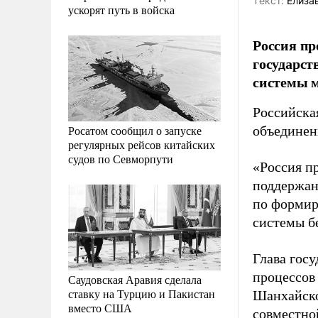
Tекст:
Елиза
ускорят путь в войска
Россия пр
государст
системы м
Российска
Росатом сообщил о запуске
объединен
регулярных рейсов китайских
судов по Севморпути
«Россия п
поддержан
по формир
системы б
Глава гос
процессов
Саудовская Аравия сделала
ставку на Турцию и Пакистан
Шанхайско
вместо США
совместно