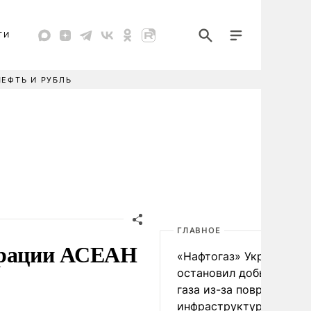
ТИ
НЕФТЬ И РУБЛЬ
ГЛАВНОЕ
еграции АСЕАН
«Нафтогаз» Украины
остановил добычу нефт
газа из-за повреждения
инфраструктуры