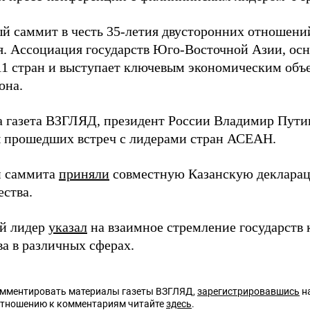
 саммит в честь 35-летия двусторонних отношений
я. Ассоциация государств Юго-Восточной Азии, осно
11 стран и выступает ключевым экономическим об
она.
а газета ВЗГЛЯД, президент России Владимир Пут
ы прошедших встреч с лидерами стран АСЕАН.
и саммита
приняли
совместную Казанскую декларац
ества.
й лидер
указал
на взаимное стремление государств
ва в различных сферах.
омментировать материалы газеты ВЗГЛЯД,
зарегистрировавшись
на
отношению к комментариям читайте
здесь
.