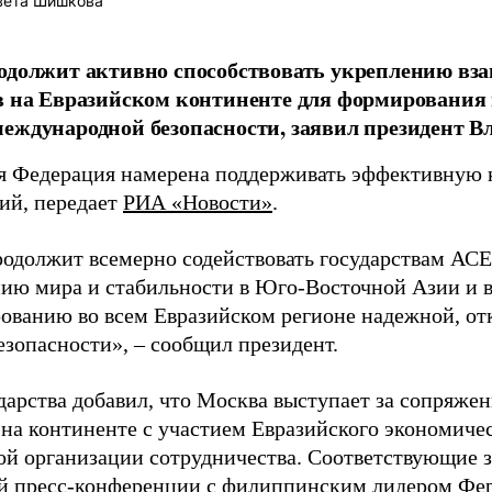
вета Шишкова
одолжит активно способствовать укреплению вз
в на Евразийском континенте для формирования
еждународной безопасности, заявил президент В
я Федерация намерена поддерживать эффективную 
ий, передает
РИА «Новости»
.
родолжит всемерно содействовать государствам АС
ию мира и стабильности в Юго-Восточной Азии и в
ованию во всем Евразийском регионе надежной, о
езопасности», – сообщил президент.
ударства добавил, что Москва выступает за сопряж
 на континенте с участием Евразийского экономиче
й организации сотрудничества. Соответствующие з
й пресс-конференции с филиппинским лидером Фе