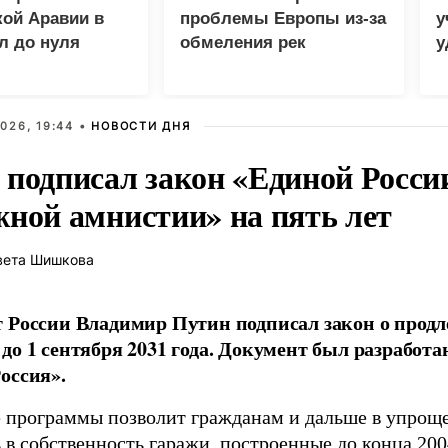
ой Аравии в
проблемы Европы из-за
у
л до нуля
обмеления рек
у
м
026, 19:44 •
НОВОСТИ ДНЯ
 подписал закон «Единой Росси
жной амнистии» на пять лет
вета Шишкова
 России Владимир Путин подписал закон о прод
до 1 сентября 2031 года. Документ был разработ
оссия».
 программы позволит гражданам и дальше в упрощ
в собственность гаражи, построенные до конца 2004