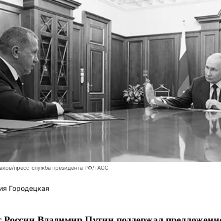
аков/пресс-служба президента РФ/ТАСС
ия Городецкая
т России Владимир Путин поддержал предложени