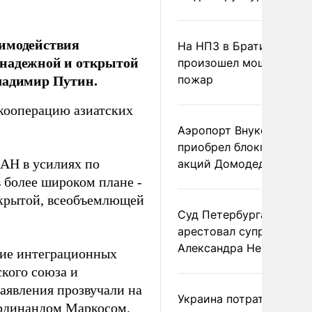
аимодействия
На НПЗ в Братиславе
 надежной и открытой
произошел мощный
ладимир Путин.
пожар
кооперацию азиатских
Аэропорт Внуково
приобрел блокпакет
ЕАН в усилиях по
акций Домодедово
 более широком плане -
ткрытой, всеобъемлющей
Суд Петербурга заочно
арестовал супругу
Александра Невзорова
ение интеграционных
ского союза и
аявления прозвучали на
Украина потратила 1 мл
рдинандом Маркосом.