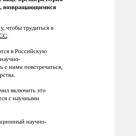
ми, возвращающимися
у, чтобы трудиться в
СС
.
тся в Российскую
научно-
ь с ними повстречаться,
рства.
учил включить это
тся с научными
вационный научно-