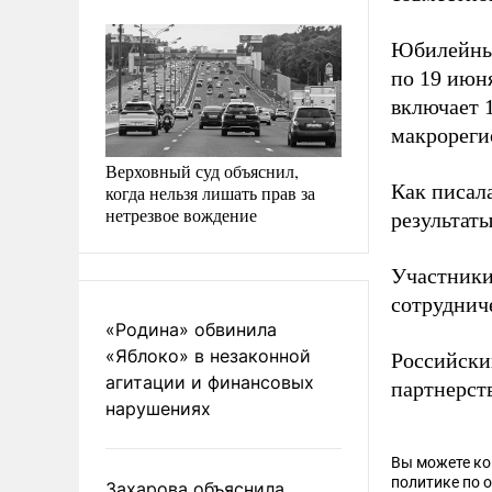
Юбилейный
по 19 июн
включает 
макрореги
Верховный суд объяснил,
Как писал
когда нельзя лишать прав за
нетрезвое вождение
результат
Участник
сотруднич
«Родина» обвинила
«Яблоко» в незаконной
Российски
агитации и финансовых
партнерст
нарушениях
Вы можете к
политике по 
Захарова объяснила