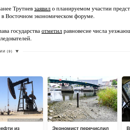
анее Трутнев
заявил
о планируемом участии предс
в в Восточном экономическом форуме.
лава государства
отметил
равновесие числа уезжаю
ледователей.
И (9)
▼
нефти из
Экономист перечислил
В