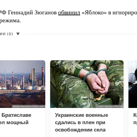
РФ Геннадий Зюганов
обвинил
«Яблоко» в игнорир
 режима.
И (0)
▼
 Братиславе
Украинские военные
К
ел мощный
сдались в плен при
п
освобождении села