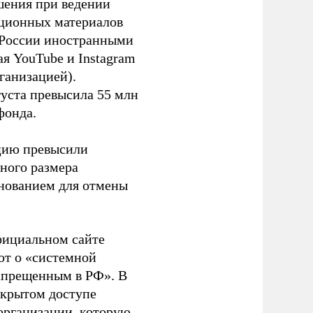
шения при ведении
ационных материалов
в России иностранными
я YouTube и Instagram
ганизацией).
густа превысила 55 млн
фонда.
ацию превысили
ного размера
основанием для отмены
фициальном сайте
ют о «системной
апрещенным в РФ». В
ткрытом доступе
организации, которую