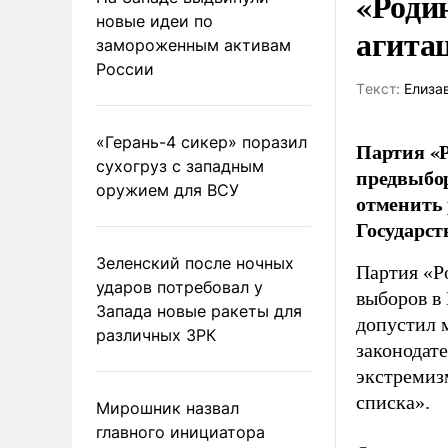
«Роди
новые идеи по
агита
замороженным активам
России
Tекст:
Елиза
«Герань-4 сикер» поразил
Партия «Р
сухогруз с западным
предвыбор
оружием для ВСУ
отменить 
Государст
Зеленский после ночных
Партия «Р
ударов потребовал у
выборов в
Запада новые ракеты для
допустил 
различных ЗРК
законодат
экстремиз
списка».
Мирошник назвал
главного инициатора