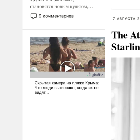
становятся новым культом,
постепенно вытесняя и
9 комментариев
7 АВГУСТА 2
отменяя традиционное
требование к человеку – быть
The At
мужественным и твердым под
ударами судьбы, брать на себя
Starli
ответственность, помогать
слабым, идти вперед и
адаптироваться.