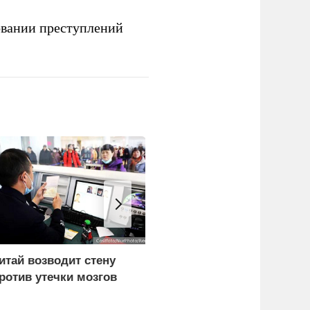
овании преступлений
итай возводит стену
Три исламских
ротив утечки мозгов
государства потеряли
надежду на США