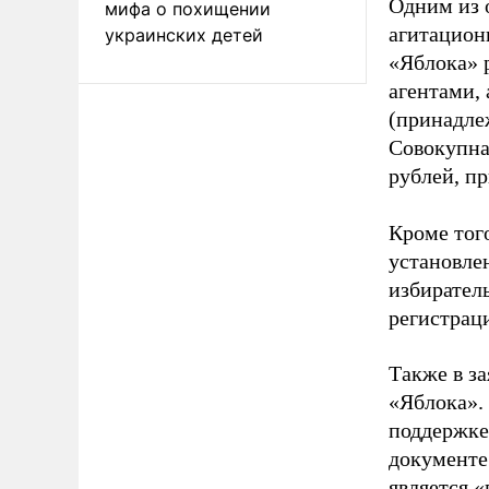
Одним из 
мифа о похищении
агитацион
украинских детей
«Яблока» 
агентами,
(принадле
Совокупная
рублей, пр
Кроме тог
установле
избиратель
регистрац
Также в з
«Яблока».
поддержке
документе
является 