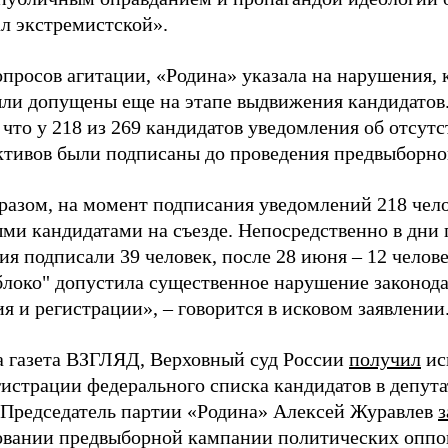
ал экстремистской».
просов агитации, «Родина» указала на нарушения, 
ыли допущены еще на этапе выдвижения кандидатов. 
 что у 218 из 269 кандидатов уведомления об отсу
активов были подписаны до проведения предвыборног
разом, на момент подписания уведомлений 218 чело
ми кандидатами на съезде. Непосредственно в дни 
я подписали 39 человек, после 28 июня – 12 челов
блоко" допустила существенное нарушение законода
 и регистрации», – говорится в исковом заявлении
а газета ВЗГЛЯД, Верховный суд России
получил
ис
гистрации федерального списка кандидатов в депут
 Председатель партии «Родина» Алексей Журавлев
з
вании предвыборной кампании политических оппо