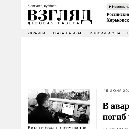
8 августа, суббота
Новость ч
Российски
Харьковск
УКРАИНА
АТАКА НА ИРАН
РОССИЯ И США
15 ИЮНЯ 202
В ава
погиб
Китай возводит стену против