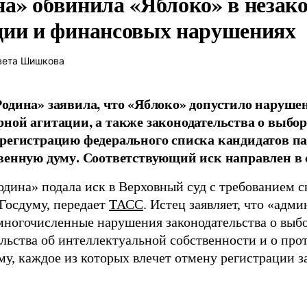
на» обвинила «Яблоко» в незак
ции и финансовых нарушениях
вета Шишкова
одина» заявила, что «Яблоко» допустило наруше
ной агитации, а также законодательства о выбор
регистрацию федерального списка кандидатов па
венную думу. Соответствующий иск направлен в с
одина» подала иск в Верховный суд с требованием с
 Госдуму, передает
ТАСС
. Истец заявляет, что «адм
многочисленные нарушения законодательства о выбор
ельства об интеллектуальной собственности и о про
му, каждое из которых влечет отмену регистрации 