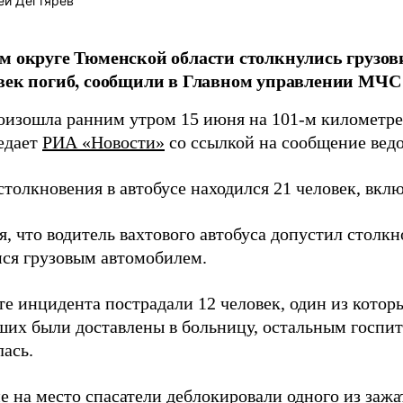
ей Дегтярёв
м округе Тюменской области столкнулись грузови
век погиб, сообщили в Главном управлении МЧС 
оизошла ранним утром 15 июня на 101-м километре
редает
РИА «Новости»
со ссылкой на сообщение ведо
толкновения в автобусе находился 21 человек, вклю
, что водитель вахтового автобуса допустил столк
ся грузовым автомобилем.
те инцидента пострадали 12 человек, один из котор
ших были доставлены в больницу, остальным госпит
лась.
 на место спасатели деблокировали одного из зажа