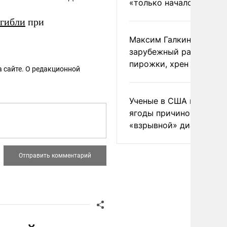
«только началом»
гибли
при
Максим Галкин добавил
зарубежный райдер
пирожки, хрен и морс
 сайте. О редакционной
Ученые в США назвали 
ягоды причиной
«взрывной» диареи