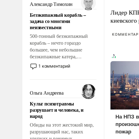
образованных людей. Иногда
Александр Тимохин
казалось, что эти вопросы
Лидер КП
Безэкипажный корабль –
решены раз и навсегда, но –
киевского
задача со многими
нет, не решены.
неизвестными
КОММЕНТАРИ
500-тонный безэкипажный
корабль – нечто гораздо
большее, чем небольшие
безэкипажные катера,
применение которых уже
1 комментарий
стало обыденностью. Задача по
созданию такого корабля очень
сложна и амбициозна. Однако
и ее реализация радикально
Ольга Андреева
поднимет наши боевые
Культ психотравмы
возможности.
разрушает и человека, и
народ
На НПЗ в
произош
Обиды на этот жестокий мир,
пожар
разрушающий нас, таких
хрупких и ранимых,