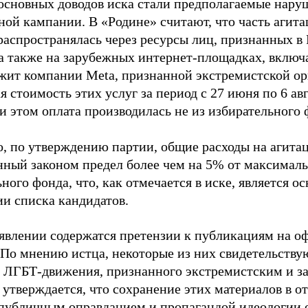
основных доводов иска стали предполагаемые нару
ной кампании. В «Родине» считают, что часть агит
распространялась через ресурсы лиц, признанных 
 а также на зарубежных интернет-площадках, включа
жит компании Meta, признанной экстремистской ор
 стоимость этих услуг за период с 27 июня по 6 ав
и этом оплата производилась не из избирательного 
о, по утверждению партии, общие расходы на агит
нный законом предел более чем на 5% от максималь
ного фонда, что, как отмечается в иске, является 
ии списка кандидатов.
аявлении содержатся претензии к публикациям на о
 По мнению истца, некоторые из них свидетельству
 ЛГБТ-движения, признанного экстремистским и з
 утверждается, что сохранение этих материалов в о
«публичным оправданием и пропагандой идеологии 