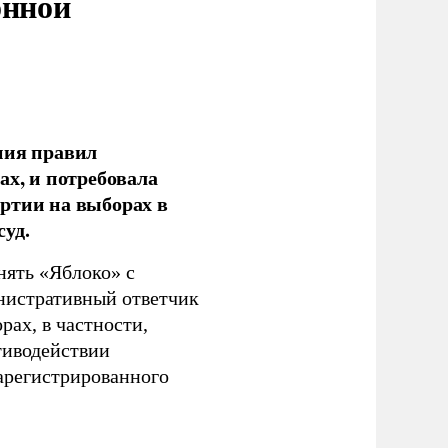
онной
ния правил
ах, и потребовала
ртии на выборах в
уд.
нять «Яблоко» с
инистративный ответчик
ах, в частности,
тиводействии
зарегистрированного