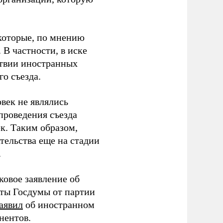
которые, по мнению
В частности, в иске
тствии иностранных
о съезда.
век не являлись
проведения съезда
ек. Таким образом,
тельства еще на стадии
.
ковое заявление об
аты Госдумы от партии
аявил
об иностранном
нентов.