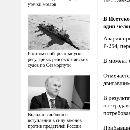
Tекст:
Алекс
утечки мозгов
В Исетско
один чело
Авария пр
Р-254, пе
Росатом сообщил о запуске
регулярных рейсов китайских
В момент с
судов по Севморпути
Отмечается
двигавшим
В результа
пострадав
потребова
Володин сообщил о
вступлении в силу законов
против предателей России
Прибывшие