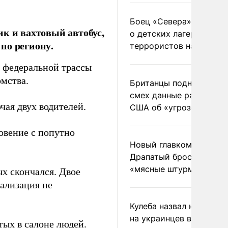
Боец «Севера» рассказ
к и вахтовый автобус,
о детских лагерях
по региону.
террористов на Украин
 федеральной трассы
мства.
Британцы подняли на
смех данные разведки
чая двух водителей.
США об «угрозе России
новение с попутно
Новый главком ВСУ
Драпатый бросил солда
«мясные штурмы»
ых скончался. Двое
ализация не
Кулеба назвал нападени
на украинцев в Польше
тых в салоне людей.