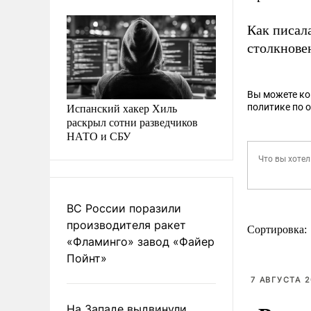
Как писала
столкнове
Вы можете к
Испанский хакер Хиль
политике по 
раскрыл сотни разведчиков
НАТО и СБУ
ВС России поразили
производителя ракет
Сортировка:
«Фламинго» завод «Файер
Пойнт»
7 АВГУСТА 2
На Западе выдвинули