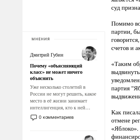
суд призн
Помимо во
партии, б
говорится,
МНЕНИЯ
счетов и 
Дмитрий Губин
«Таким об
Почему «объясняющий
класс» не может ничего
выдвинуты
объяснить
уведомлени
Уже несколько столетий в
партия "Я
России не могут решить, какое
выдвижения
место в её жизни занимает
интеллигенция, кто к ней
Как писал
принадлежит, а кого из неё
0 комментариев
отмене ре
исключили с правом
«Яблоко».
восстановления и без оного. И
чем она отличается от просто
финансиро