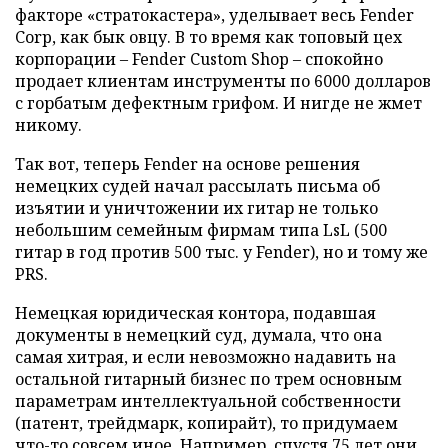
факторе «стратокастера», уделывает весь Fender
Corp, как бык овцу. В то время как топовый цех
корпорации – Fender Custom Shop – спокойно
продает клиентам инструменты по 6000 долларов
с горбатым дефектным грифом. И нигде не жмет
никому.
Так вот, теперь Fender на основе решения
немецких судей начал рассылать письма об
изъятии и уничтожении их гитар не только
небольшим семейным фирмам типа LsL (500
гитар в год против 500 тыс. у Fender), но и тому же
PRS.
Немецкая юридическая контора, подавшая
документы в немецкий суд, думала, что она
самая хитрая, и если невозможно надавить на
остальной гитарный бизнес по трем основным
параметрам интеллектуальной собственности
(патент, трейдмарк, копирайт), то придумаем
что-то совсем иное. Например, спустя 75 лет они