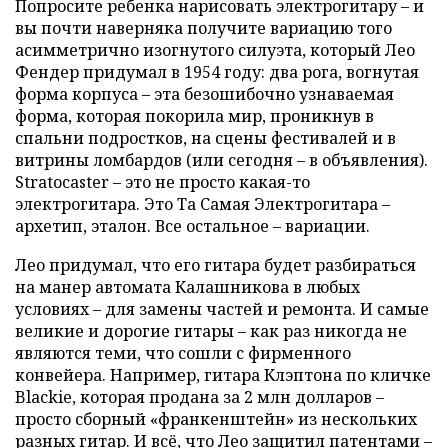
Попросите ребенка нарисовать электрогитару – и
вы почти наверняка получите вариацию того
асимметрично изогнутого силуэта, который Лео
Фендер придумал в 1954 году: два рога, вогнутая
форма корпуса – эта безошибочно узнаваемая
форма, которая покорила мир, проникнув в
спальни подростков, на сцены фестивалей и в
витрины ломбардов (или сегодня – в объявления).
Stratocaster – это не просто какая-то
электрогитара. Это Та Самая Электрогитара –
архетип, эталон. Все остальное – вариации.
Лео придумал, что его гитара будет разбираться
на манер автомата Калашникова в любых
условиях – для замены частей и ремонта. И самые
великие и дорогие гитары – как раз никогда не
являются теми, что сошли с фирменного
конвейера. Например, гитара Клэптона по кличке
Blackie, которая продана за 2 млн долларов –
просто сборный «франкенштейн» из нескольких
разных гитар. И всё, что Лео защитил патентами –