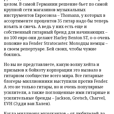
целом. В самой Германии решение бьет по самой
крупной сети магазинов музыкальных
инструментов Евросоюза – Thomann, у которых в
ассортименте процентов 35 гитар надо бы теперь
изъять и сжечь. А ведь у них есть еще и
собcтвенный гитарный бренд для начинающих –
по 100 евро они делают Harley Benton ST, о-о-очень
похожие на Fender Stratocaster. Молодцы немцы –
в своем репертуаре. Бей своих, чтобы чужие
боялись.
Но вы не представляете, какую волну хейта и
призывов к бойкоту корпорации это вызвало в
гитарном сообществе всего мира. Все гитарные
блогеры-миллионники выступили против Fender.
А это не только гитары, но и очень популярные
усилители, а также поглощенные ими гитарные и
усилительные бренды – Jackson, Gretsch, Charvel,
EVH (Эдди ван Хален).
Когда миллионы музыкантов – от любителей до