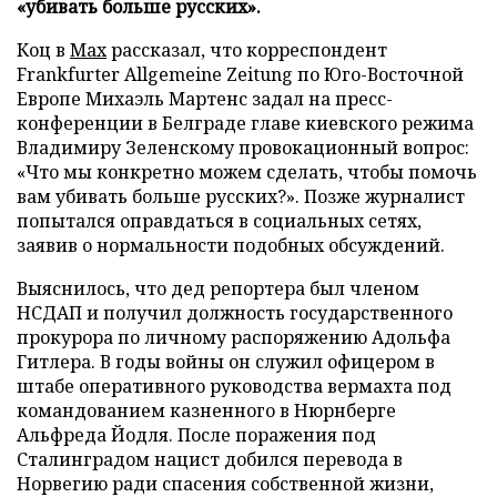
«убивать больше русских».
Коц в
Мах
рассказал, что корреспондент
Frankfurter Allgemeine Zeitung по Юго-Восточной
Европе Михаэль Мартенс задал на пресс-
конференции в Белграде главе киевского режима
Владимиру Зеленскому провокационный вопрос:
«Что мы конкретно можем сделать, чтобы помочь
вам убивать больше русских?». Позже журналист
попытался оправдаться в социальных сетях,
заявив о нормальности подобных обсуждений.
Выяснилось, что дед репортера был членом
НСДАП и получил должность государственного
прокурора по личному распоряжению Адольфа
Гитлера. В годы войны он служил офицером в
штабе оперативного руководства вермахта под
командованием казненного в Нюрнберге
Альфреда Йодля. После поражения под
Сталинградом нацист добился перевода в
Норвегию ради спасения собственной жизни,