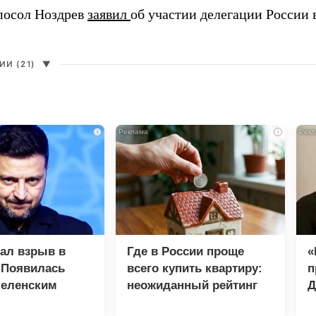
посол Ноздрев
заявил
об участии делегации России 
И (21)
▼
i
i
зал взрыв в
Где в России проще
«
 Появилась
всего купить квартиру:
п
Зеленским
неожиданный рейтинг
Д