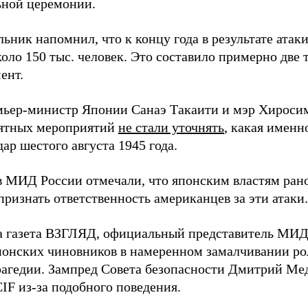
ной церемонии.
ьник напомнил, что к концу года в результате ата
оло 150 тыс. человек. Это составило примерно две 
ент.
мьер-министр Японии Санаэ Такаити и мэр Хироси
ятных мероприятий
не стали уточнять
, какая именн
ар шестого августа 1945 года.
в МИД России отмечали, что японским властям рано
ризнать ответственность американцев за эти атаки.
а газета ВЗГЛЯД, официальный представитель МИ
онских чиновников в намеренном замалчивании ро
рагедии. Зампред Совета безопасности Дмитрий Ме
IF из-за подобного поведения.