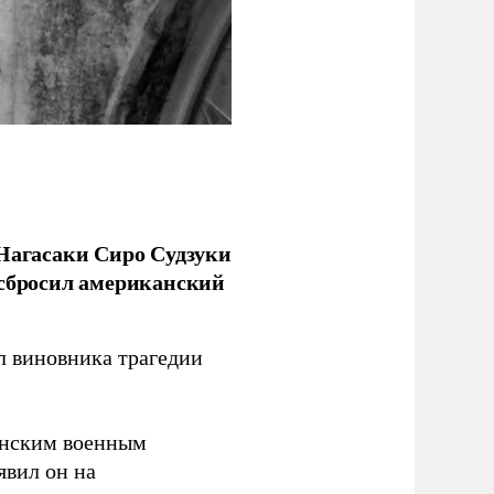
 Нагасаки Сиро Судзуки
 сбросил американский
л виновника трагедии
канским военным
аявил он на