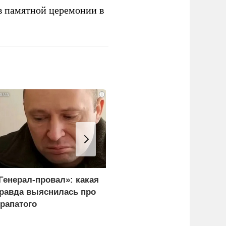
в памятной церемонии в
i
Генерал-провал»: какая
Рубио оправдался за
равда выяснилась про
переговоры с Россией
рапатого
перед Западом