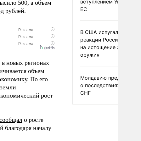
вступлением Украины в
ысило 500, а объем
ЕС
д рублей.
В США испугались
реакции России и Кита
на истощение запасов
оружия
 в новых регионах
ичивается объем
Молдавию предупреди
кономику. По его
о последствиях выхода
 земли
СНГ
 экономический рост
сообщал
о росте
й благодаря началу