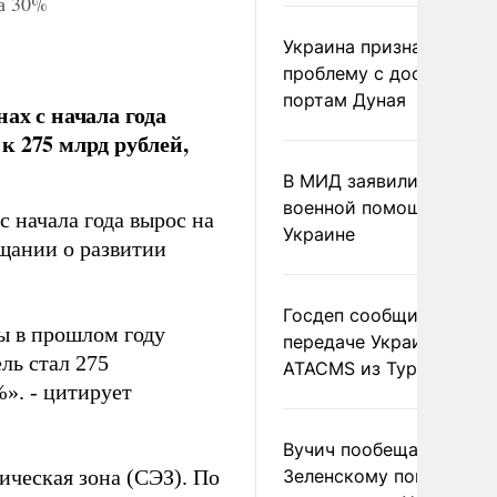
на 30%
Украина признала
проблему с доступом к
портам Дуная
ах с начала года
к 275 млрд рублей,
В МИД заявили о прямо
военной помощи Румы
с начала года вырос на
Украине
щании о развитии
Госдеп сообщил о
мы в прошлом году
передаче Украине раке
ль стал 275
ATACMS из Турции
%». - цитирует
Вучич пообещал
ическая зона (СЭЗ). По
Зеленскому помочь со