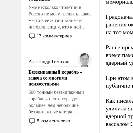
мемориаль
Уже несколько столетий в
России не могут решить, какое
Градоначал
место в ее жизни занимает
ранения ок
интеллигенция, кто к ней
на тот мом
принадлежит, а кого из нее
17 комментариев
исключили с правом
восстановления и без оного. И
Ранее пре
чем она отличается от просто
время пам
образованных людей. Иногда
Александр Тимохин
ядерный уд
казалось, что эти вопросы
Безэкипажный корабль –
решены раз и навсегда, но –
задача со многими
При этом 
нет, не решены.
неизвестными
публично п
500-тонный безэкипажный
корабль – нечто гораздо
Как писал
большее, чем небольшие
уличила
яп
безэкипажные катера,
ядерной т
применение которых уже
5 комментариев
вассалом C
стало обыденностью. Задача по
созданию такого корабля очень