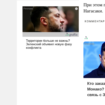
сложна и амбициозна. Однако
При этом 
и ее реализация радикально
Нагасаки.
поднимет наши боевые
возможности.
КОММЕНТАРИ
Кто зака
Монако?
связь с 