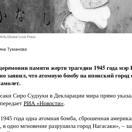
RKHL/Global Look Press
ина Туманова
церемонии памяти жертв трагедии 1945 года мэр
о заявил, что атомную бомбу на японский город
амолет.
асаки Сиро Судзуки в Декларации мира прямо указа
 передает
РИА «Новости»
.
а 1945 года одна атомная бомба, сброшенная амери
 в одно мгновение разрушила город Нагасаки», – з