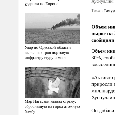
Хуснуллин:
ударили по Европе
Tекст:
Тимур
Объем инв
вырос на 
сообщили 
Удар по Одесской области
Объем инве
вывел из строя портовую
инфраструктуру и мост
30%, сооб
воссоедин
«Активно 
приросли 
миллиардов
Хуснулли
Мэр Нагасаки назвал страну,
сбросившую на город атомную
Он добави
бомбу