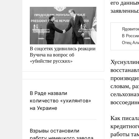
его данны
заявленны
В соцсетях удивились реакции
Вучича на вопрос об
«убийстве русских»
Хуснуллин
восстанав
производи
словам, ра
В Раде назвали
сельхозна
количество «ухилянтов»
воссоедин
на Украине
Как писал
кредитного
Взрывы остановили
работы та
работу немецкого завода