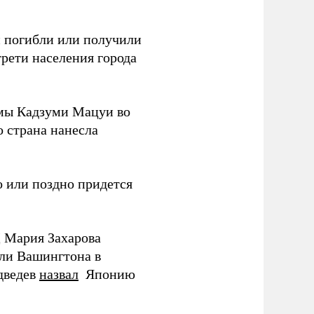
ки погибли или получили
трети населения города
мы Кадзуми Мацуи во
о страна нанесла
 или поздно придется
Д Мария Захарова
ли Вашингтона в
дведев
назвал
Японию