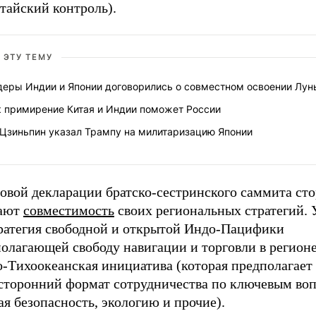
тайский контроль).
 ЭТУ ТЕМУ
деры Индии и Японии договорились о совместном освоении Лун
к примирение Китая и Индии поможет России
 Цзиньпин указал Трампу на милитаризацию Японии
говой декларации братско-сестринского саммита ст
ают
совместимость
своих региональных стратегий.
тратегия свободной и открытой Индо-Пацифики
олагающей свободу навигации и торговли в регионе
о-Тихоокеанская инициатива (которая предполагает
сторонний формат сотрудничества по ключевым воп
я безопасность, экологию и прочие).