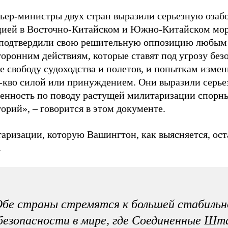
ьер-министры двух стран выразили серьезную озаб
цией в Восточно-Китайском и Южно-Китайском мор
 подтвердили свою решительную оппозицию любым
оронним действиям, которые ставят под угрозу без
е свободу судоходства и полетов, и попыткам измен
с-кво силой или принуждением. Они выразили серь
ченность по поводу растущей милитаризации спорн
орий», – говорится в этом документе.
аризации, которую Вашингтон, как выясняется, ост
.
бе страны стремятся к большей стабиль
безопасности в мире, где Соединенные Ш