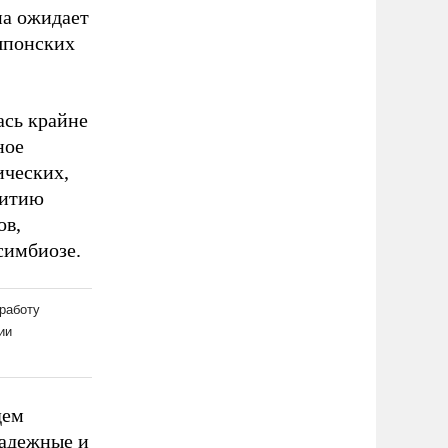
на ожидает
японских
ась крайне
ное
ических,
витию
ов,
симбиозе.
дем
надежные и