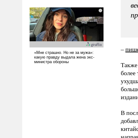
ве
голову мысль: хорошо бы
продемонстрировать, что Украина
пр
вступила в вооруженное
противостояние с Ираном.
–
пиш
Также
более 
ухудш
больш
издан
В пос
добав
китай
напра