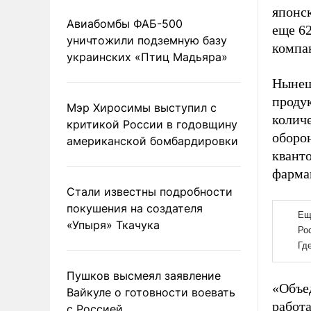
японс
Авиабомбы ФАБ-500
еще 6
уничтожили подземную базу
компа
украинских «Птиц Мадьяра»
Нынеш
проду
Мэр Хиросимы выступил с
колич
критикой России в годовщину
оборо
американской бомбардировки
квант
фармац
Стали известны подробности
покушения на создателя
«Упыря» Ткачука
Пушков высмеял заявление
«Объе
Вайкуле о готовности воевать
работа
с Россией