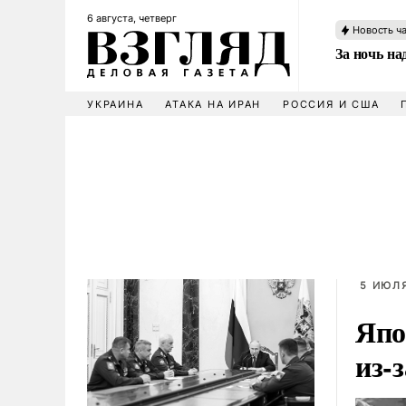
6 августа, четверг
Новость ч
За ночь н
УКРАИНА
АТАКА НА ИРАН
РОССИЯ И США
5 ИЮЛЯ
Япо
из-