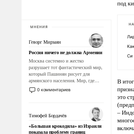
под ки
НА
МНЕНИЯ
Ли
Геворг Мирзаян
Ка
Россия ничего не должна Армении
Си
Москва системно и жестко
разрушает тот фантастический мир,
который Пашинян рисует для
армянского населения. Мир, где
В ито
этому населению все должны
призн
0 комментариев
просто по определению, где его
это с
политические прожекты будут
(предп
беспрекословно оплачиваться за
– Инд
счет российских
Тимофей Бордачёв
много
налогоплательщиков, и где за свои
«Большая крокодила» из Израиля
поступки не нужно отвечать.
включа
показала проблему границ