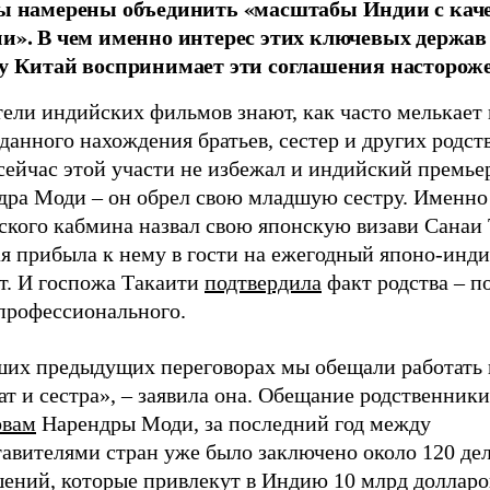
ы намерены объединить «масштабы Индии с кач
и». В чем именно интерес этих ключевых держав
у Китай воспринимает эти соглашения насторож
ели индийских фильмов знают, как часто мелькает 
анного нахождения братьев, сестер и других родст
 сейчас этой участи не избежал и индийский премь
дра Моди – он обрел свою младшую сестру. Именно 
ского кабмина назвал свою японскую визави Санаи 
ая прибыла к нему в гости на ежегодный японо-инд
т. И госпожа Такаити
подтвердила
факт родства – п
 профессионального.
ших предыдущих переговорах мы обещали работать 
ат и сестра», – заявила она. Обещание родственник
овам
Нарендры Моди, за последний год между
тавителями стран уже было заключено около 120 де
шений, которые привлекут в Индию 10 млрд долларо