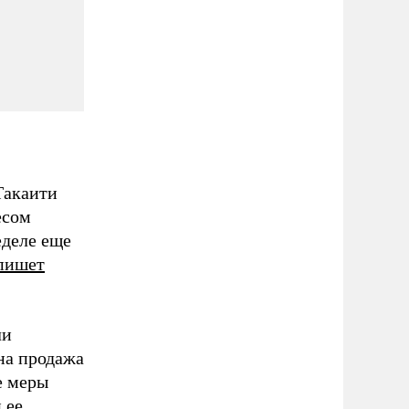
Такаити
есом
еделе еще
пишет
ли
на продажа
е меры
 ее