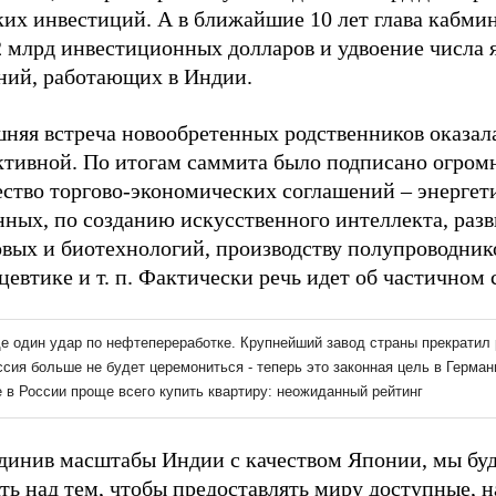
ких инвестиций. А в ближайшие 10 лет глава кабми
2 млрд инвестиционных долларов и удвоение числа 
ний, работающих в Индии.
няя встреча новообретенных родственников оказал
ктивной. По итогам саммита было подписано огром
ество торгово-экономических соглашений – энергет
нных, по созданию искусственного интеллекта, раз
овых и биотехнологий, производству полупроводник
евтике и т. п. Фактически речь идет об частичном 
динив масштабы Индии с качеством Японии, мы бу
ть над тем, чтобы предоставлять миру доступные, 