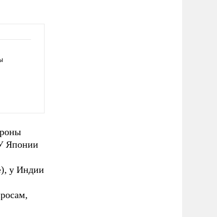
ы
ороны
 У Японии
), у Индии
росам,