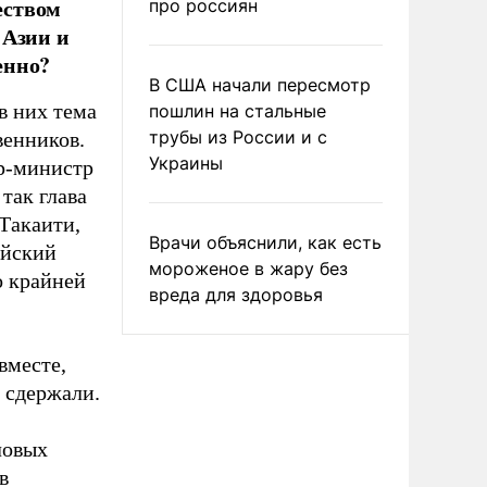
еством
про россиян
 Азии и
енно?
В США начали пересмотр
в них тема
пошлин на стальные
трубы из России и с
венников.
Украины
ер-министр
так глава
Такаити,
Врачи объяснили, как есть
ийский
мороженое в жару без
о крайней
вреда для здоровья
вместе,
и сдержали.
ловых
в