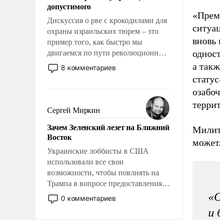
допустимого
«Прем
Дискуссия о рве с крокодилами для
ситуа
охраны израильских тюрем – это
вновь
пример того, как быстро мы
одност
двигаемся по пути революционных
изменений. То, что несколько лет
а такж
8 комментариев
назад было образом для
стату
псевдонаучной фантастики, стало
озабо
всерьез обсуждаемой идеей.
террит
Сергей Миркин
Зачем Зеленский лезет на Ближний
Милит
Восток
может
Украинские лоббисты в США
использовали все свои
возможности, чтобы повлиять на
Трампа в вопросе предоставления
вооружений своим нанимателям.
«О
0 комментариев
Вероятно, кому-то из тех, кто
и 
консультирует Киев, пришла в