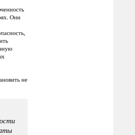
оченность
ях. Они
опасность,
ить
езную
ых
ановить не
ности
таты