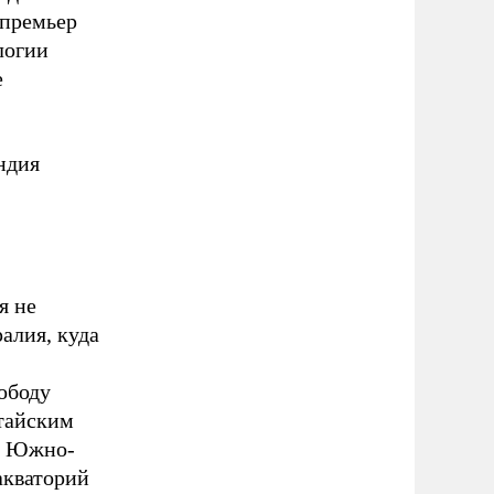
 премьер
логии
е
ндия
я не
ралия, куда
ободу
итайским
 и Южно-
акваторий