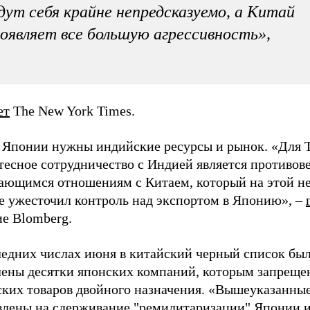
дут себя крайне непредсказуемо, а Китай
оявляет все большую агрессивность»,
ет
The New York Times.
 Японии нужны индийские ресурсы и рынок. «Для 
тесное сотрудничество с Индией является противов
ающимся отношениям с Китаем, который на этой н
е ужесточил контроль над экспортом в Японию», –
ие Blomberg.
ледних числах июня в китайский черный список бы
лены десятки японских компаний, которым запреще
ских товаров двойного назначения. «Вышеуказанны
влены на сдерживание "ремилитаризации" Японии и