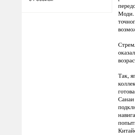
передо
Моди.
точно
возмож
Стрем
оказал
возрас
Так, 
колле
готова
Санаи 
подкл
навиг
попыт
Китайс