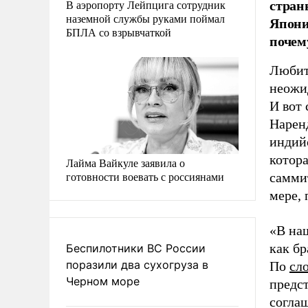
стран
В аэропорту Лейпцига сотрудник
наземной службы руками поймал
Япони
БПЛА со взрывчаткой
почем
Любит
неожид
И вот
Нарен
индий
котор
Лайма Вайкуле заявила о
готовности воевать с россиянами
самми
мере,
«В на
как бр
Беспилотники ВС России
поразили два сухогруза в
По
сл
Черном море
предс
согла