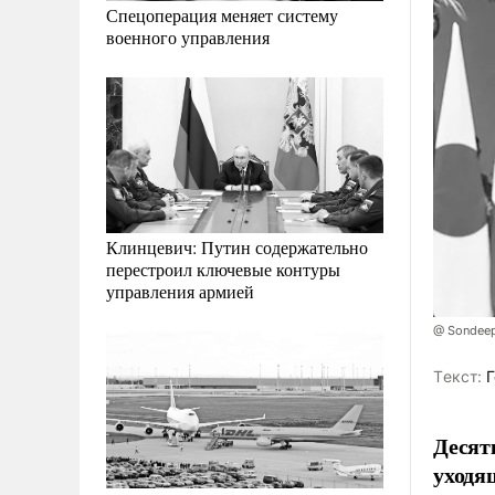
Спецоперация меняет систему
военного управления
Клинцевич: Путин содержательно
перестроил ключевые контуры
управления армией
@ Sondeep
Tекст:
Г
Десят
уходя