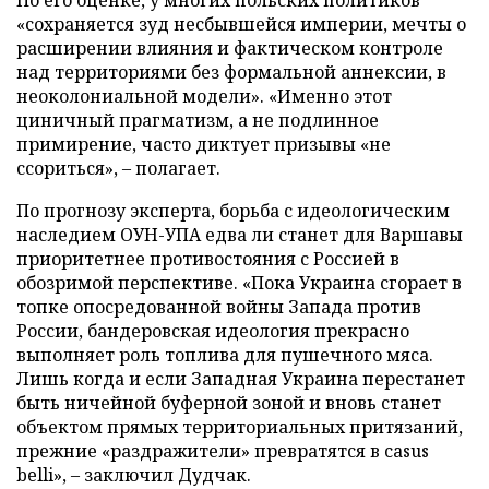
«сохраняется зуд несбывшейся империи, мечты о
расширении влияния и фактическом контроле
над территориями без формальной аннексии, в
неоколониальной модели». «Именно этот
циничный прагматизм, а не подлинное
примирение, часто диктует призывы «не
ссориться», – полагает.
По прогнозу эксперта, борьба с идеологическим
наследием ОУН-УПА едва ли станет для Варшавы
приоритетнее противостояния с Россией в
обозримой перспективе. «Пока Украина сгорает в
топке опосредованной войны Запада против
России, бандеровская идеология прекрасно
выполняет роль топлива для пушечного мяса.
Лишь когда и если Западная Украина перестанет
быть ничейной буферной зоной и вновь станет
объектом прямых территориальных притязаний,
прежние «раздражители» превратятся в casus
belli», – заключил Дудчак.