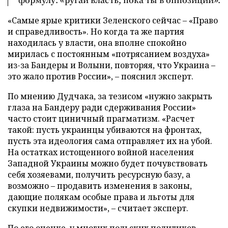
«Самые ярые критики Зеленского сейчас – «Право
и справедливость». Но когда та же партия
находилась у власти, она вполне спокойно
мирилась с постоянным «потрясанием воздуха»
из-за Бандеры и Волыни, повторяя, что Украина –
это жало против России», – пояснил эксперт.
По мнению Дудчака, за тезисом «нужно закрыть
глаза на Бандеру ради сдерживания России»
часто стоит циничный прагматизм. «Расчет
такой: пусть украинцы убиваются на фронтах,
пусть эта идеология сама отправляет их на убой.
На остатках истощенного войной населения
Западной Украины можно будет почувствовать
себя хозяевами, получить ресурсную базу, а
возможно – продавить изменения в законы,
дающие полякам особые права и льготы для
скупки недвижимости», – считает эксперт.
По его оценке, у многих польских политиков