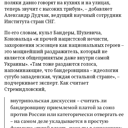
поляки давно говорят на кухнях и на улицах,
теперь звучит с высоких трибун», – добавляет
Александр Дудчак, ведущий научный сотрудник
Института стран СНГ.
По его словам, культ Бандеры, Шухевича,
Коновальца «и прочей нацистской нечисти,
захоронения эсэсовцев как национальных героев –
это мощнейший раздражитель, который не
является общепринятым даже внутри самой
Украины». «Там тоже раздаются голоса,
напоминающие, что бандеровщина – идеология
сугубо западенская, чуждая остальной стране», –
подчеркивает эксперт. Как считает
Стремидловский,
внутрипольская дискуссия – считать ли
бандеровщину приемлемой платой за союз
против России или категорически отвергать ее
– на самом деле укладывается в простую
формулу: «ругай власть, пока ты в оппозиции».