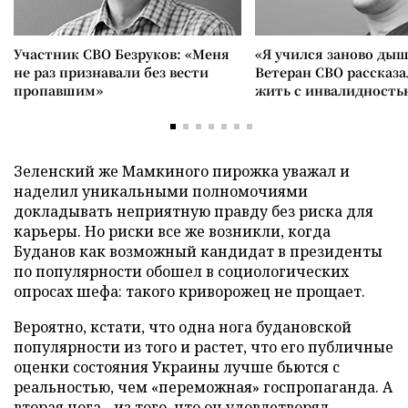
Участник СВО Безруков: «Меня
«Я учился заново дыш
не раз признавали без вести
Ветеран СВО рассказа
пропавшим»
жить с инвалидность
Зеленский же Мамкиного пирожка уважал и
наделил уникальными полномочиями
докладывать неприятную правду без риска для
карьеры. Но риски все же возникли, когда
Буданов как возможный кандидат в президенты
по популярности обошел в социологических
опросах шефа: такого криворожец не прощает.
Вероятно, кстати, что одна нога будановской
популярности из того и растет, что его публичные
оценки состояния Украины лучше бьются с
реальностью, чем «переможная» госпропаганда. А
вторая нога - из того, что он удовлетворял