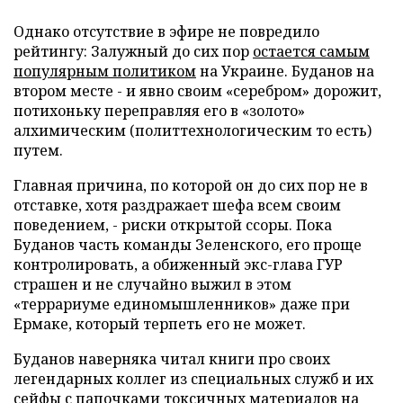
Однако отсутствие в эфире не повредило
рейтингу: Залужный до сих пор
остается самым
популярным политиком
на Украине. Буданов на
втором месте - и явно своим «серебром» дорожит,
потихоньку переправляя его в «золото»
алхимическим (политтехнологическим то есть)
путем.
Главная причина, по которой он до сих пор не в
отставке, хотя раздражает шефа всем своим
поведением, - риски открытой ссоры. Пока
Буданов часть команды Зеленского, его проще
контролировать, а обиженный экс-глава ГУР
страшен и не случайно выжил в этом
«террариуме единомышленников» даже при
Ермаке, который терпеть его не может.
Буданов наверняка читал книги про своих
легендарных коллег из специальных служб и их
сейфы с папочками токсичных материалов на