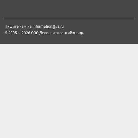
Пишите нам на
information@vz.ru
© 2005 — 2026 ООО Деловая газета «Взгляд»