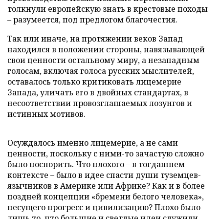
толкнули европейскую знать в крестовые походы
– разумеется, под предлогом благочестия.
Так или иначе, на протяжении веков Запад
находился в положении стороны, навязывающей
свои ценности остальному миру, а незападным
голосам, включая голоса русских мыслителей,
оставалось только критиковать лицемерие
Запада, уличать его в двойных стандартах, в
несоответствии провозглашаемых лозунгов и
истинных мотивов.
Осуждалось именно лицемерие, а не сами
ценности, поскольку с ними-то зачастую сложно
было поспорить. Что плохого – в тогдашнем
контексте – было в идее спасти души туземцев-
язычников в Америке или Африке? Как и в более
поздней концепции «бремени белого человека»,
несущего прогресс и цивилизацию? Плохо было
лишь то, что большие и светлые идеи служили