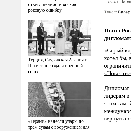
Посол Пара
ответственность за свою
роковую ошибку
Tекст:
Валер
Посол Рос
дипломато
«Серый ка
хотел бы,
Турция, Саудовская Аравия и
Пакистан создали военный
ограничит
союз
«Новости»
Дипломат 
лидерам в
этом самой
междунаро
вернуть се
«Герани» нанесли удары по
трем судам с вооружением для