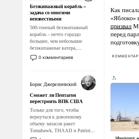
ответственность, помогать
Безэкипажный корабль –
слабым, идти вперед и
Как писал
задача со многими
адаптироваться.
«Яблоко» 
неизвестными
призвал
Ми
500-тонный безэкипажный
перед пар
корабль – нечто гораздо
большее, чем небольшие
подготовк
безэкипажные катера,
применение которых уже
КОММЕНТАРИ
0 комментариев
стало обыденностью. Задача по
созданию такого корабля очень
сложна и амбициозна. Однако
и ее реализация радикально
Борис Джерелиевский
поднимет наши боевые
Сможет ли Пентагон
возможности.
перестроить ВПК США
Только для того, чтобы
вернуться к довоенному
объему запасов ракет
Tomahawk, THAAD и Patriot
США потребуется более трех
Импорт 