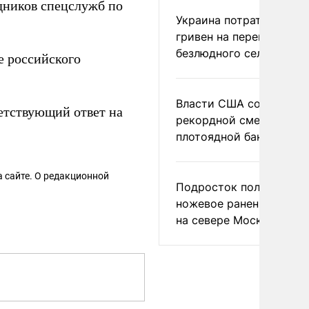
дников спецслужб по
Украина потратила 1 мл
гривен на переименова
безлюдного села
е российского
Власти США сообщили 
етствующий ответ на
рекордной смертности 
плотоядной бактерии
 сайте. О редакционной
Подросток получил
ножевое ранение в дра
на севере Москвы