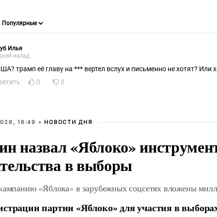
уб Илья
дней назад
США? трамп её главу на *** вертел вслух и письменно не хотят? Или 
ветить
0
0
026, 16:49 •
НОВОСТИ ДНЯ
ин назвал «Яблоко» инструмен
тельства в выборы
 кампанию «Яблока» в зарубежных соцсетях вложены мил
истрации партии «Яблоко» для участия в выбора