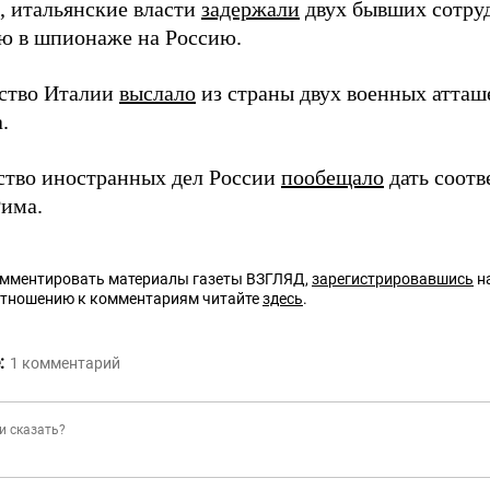
 итальянские власти
задержали
двух бывших сотру
ю в шпионаже на Россию.
ство Италии
выслало
из страны двух военных атташ
.
тво иностранных дел России
пообещало
дать соотв
Рима.
омментировать материалы газеты ВЗГЛЯД,
зарегистрировавшись
на
отношению к комментариям читайте
здесь
.
:
1
комментарий