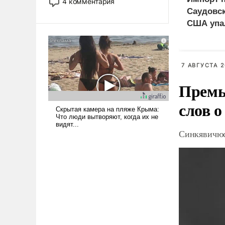
4 комментария
лет. Даже небольшая война с
Саудовск
Ираном опустошила
США упа
американские арсеналы.
Сложившаяся ситуация
означает многолетний период
уязвимости США, например,
7 АВГУСТА 2
перед Китаем.
Премь
слов о
Синкявичюс