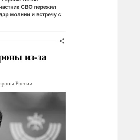
частник СВО пережил
уклонистов перед
дар молнии и встречу с
выбором между
едведем
нищетой и фронтом
роны из-за
тороны России