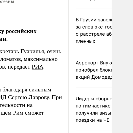
олезны
В Грузии завели дело и
за слов экс-госминист
ку российских
о расстреле абхазских
ии.
пленных
кретарь Гуарилья, очень
пломатов, максимально
Аэропорт Внуково
ов, передает
РИА
приобрел блокпакет
акций Домодедово
л благодаря сильным
ИД Сергею Лаврову. При
Лидеры сборной Росси
ятельности на
по гимнастике не
дущем Рим сможет
получили визы для
поездки на ЧЕ