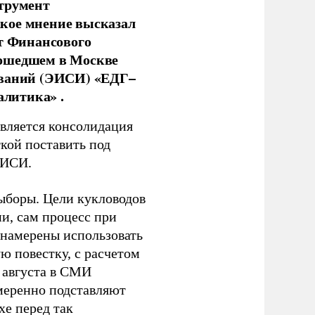
струмент
кое мнение высказал
нт Финансового
рошедшем в Москве
ований (ЭИСИ) «ЕДГ–
алитика» .
является консолидация
кой поставить под
ЭИСИ.
ыборы. Цели кукловодов
и, сам процесс при
 намерены использовать
ю повестку, с расчетом
 августа в СМИ
амеренно подставляют
хе перед так