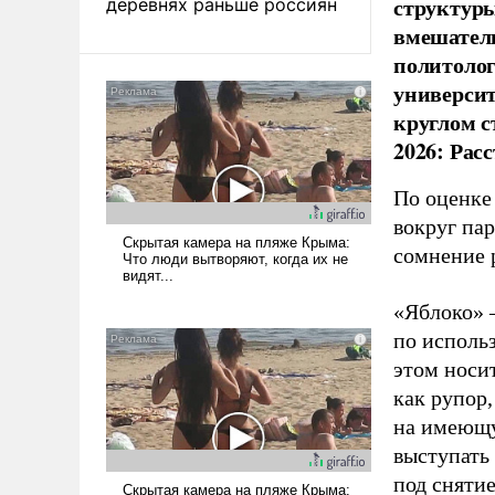
структуры
деревнях раньше россиян
вмешатель
политолог
универси
круглом с
2026: Рас
По оценке
вокруг па
сомнение 
«Яблоко» 
по исполь
этом носи
как рупор
на имеющу
выступать
под снятие