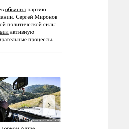
ев
обвинил
партию
пании. Сергей Миронов
той политической силы
вил
активную
ирательные процессы.
 Горном Алтае
ЕС ставит украинских