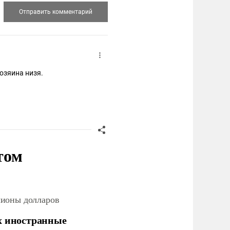
хозяина низя.
том
лионы долларов
х иностранные