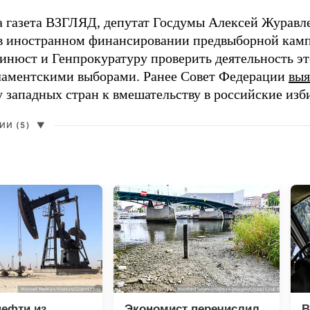
а газета ВЗГЛЯД, депутат Госдумы Алексей Журавл
в иностранном финансировании предвыборной кам
нюст и Генпрокуратуру проверить деятельность э
ламентскими выборами. Ранее Совет Федерации
выя
у западных стран к вмешательству в российские изб
И (5)
▼
нефти из
Экономист перечислил
В