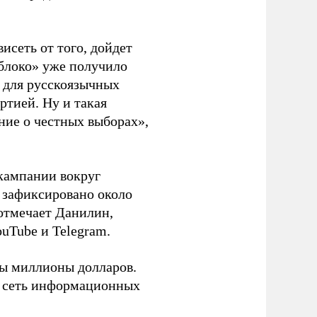
висеть от того, дойдет
блоко» уже получило
а для русскоязычных
ртией. Ну и такая
ние о честных выборах»,
кампании вокруг
о зафиксировано около
 отмечает Данилин,
ouTube и Telegram.
ны миллионы долларов.
ю сеть информационных