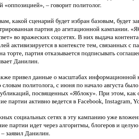
й «оппозицией», – говорит политолог.
вам, какой сценарий будет избран базовым, будет за
стрированная партия до агитационной кампании. «Я
свет» во вражеских соцсетях. В них выдача контент
лей активизируется в контексте тем, связанных с па
на торте, партия отказывается подписывать соглаше
ивает Данилин.
акже привел данные о масштабах информационной 
о словам политолога, с июня по начало августа был
 публикаций, посвященных «Яблоку». При этом, как
е партии активно ведется в Facebook, Instagram, Y
жных социальных сетях в эту кампанию уже вложе
ие партии идет через алгоритмы, блогеров и целу
 – заявил Данилин.