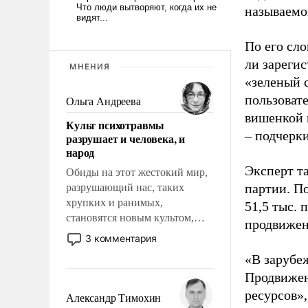
называемо
По его сло
ли зареги
МНЕНИЯ
«зеленый 
пользовате
Ольга Андреева
вишенкой 
Культ психотравмы
– подчерк
разрушает и человека, и
народ
Эксперт т
Обиды на этот жестокий мир,
партии. П
разрушающий нас, таких
хрупких и ранимых,
51,5 тыс.
становятся новым культом,
продвижени
постепенно вытесняя и
3 комментария
отменяя традиционное
«В зарубе
требование к человеку – быть
Продвижен
мужественным и твердым под
ударами судьбы, брать на себя
ресурсов»,
Александр Тимохин