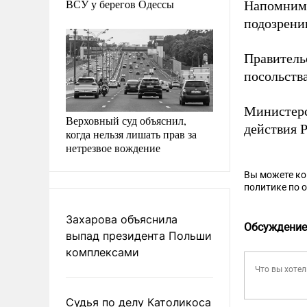
ВСУ у берегов Одессы
Напомним,
подозрени
Правитель
посольства
Министерс
Верховный суд объяснил,
действия 
когда нельзя лишать прав за
нетрезвое вождение
Вы можете к
политике по 
Захарова объяснила
Обсуждение
выпад президента Польши
комплексами
Судья по делу Католикоса