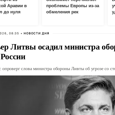
ой Аравии в
проблемы Европы из-за
у
л до нуля
обмеления рек
у
м
026, 08:35 •
НОВОСТИ ДНЯ
ер Литвы осадил министра обо
 России
 опроверг слова министра обороны Ливты об угрозе со с