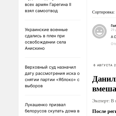
всех армян Гарегина II
взял самоотвод
Сортировка:
Гол
Украинские военные
29 
сдались в плен при
А 
освобождении села
От
Анискино
6 АВГУСТА 2
Верховный суд назначил
дату рассмотрения иска о
Данил
снятии партии «Яблоко» с
вмеша
выборов
Эксперт: В
Лукашенко призвал
После рег
белорусов скупать дома в