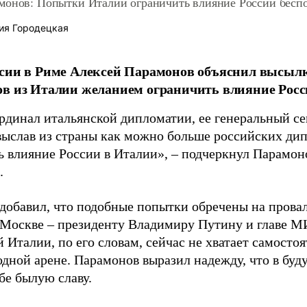
монов: Попытки Италии ограничить влияние России бесп
ия Городецкая
сии в Риме Алексей Парамонов объяснил высыл
в из Италии желанием ограничить влияние Росс
рдинал итальянской дипломатии, ее генеральный се
 выслав из страны как можно больше российских ди
ь влияние России в Италии», – подчеркнул Парамон
.
добавил, что подобные попытки обречены на прова
 Москве – президенту Владимиру Путину и главе М
 Италии, по его словам, сейчас не хватает самосто
дной арене. Парамонов выразил надежду, что в бу
бе былую славу.