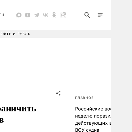
ТИ
НЕФТЬ И РУБЛЬ
ГЛАВНОЕ
раничить
Российские военные за
в
неделю поразили 34
действующих в интере
ВСУ судна