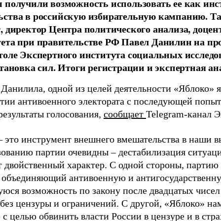
 получили возможность использовать ее как ин
ства в российскую избирательную кампанию. Та
, директор Центра политического анализа, доце
тета при правительстве РФ Павел Данилин на п
толе Экспертного института социальных исслед
становка сил. Итоги регистрации и экспертная ан
 Данилила, одной из целей деятельности «Яблоко» 
ртии антивоенного электората с последующей попыт
результаты голосования,
сообщает
Telegram-канал 
– это инструмент внешнего вмешательства в наши в
зованию партии очевидны – дестабилизация ситуаци
т двойственный характер. С одной стороны, партию
, объединяющий антивоенную и антигосударственну
юся возможность по закону после двадцатых чисел
 без цензуры и ограничений. С другой, «Яблоко» н
 с целью обвинить власти России в цензуре и в стра