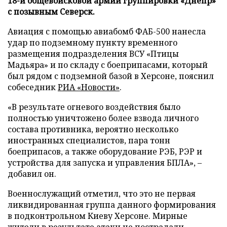
18-й общевойсковой армии группировки «Днепр»
с позывным Северск.
Авиация с помощью авиабомб ФАБ-500 нанесла
удар по подземному пункту временного
размещения подразделения ВСУ «Птицы
Мадьяра» и по складу с боеприпасами, который
был рядом с подземной базой в Херсоне, пояснил
собеседник
РИА «Новости»
.
«В результате огневого воздействия было
полностью уничтожено более взвода личного
состава противника, вероятно несколько
иностранных специалистов, пара тонн
боеприпасов, а также оборудование РЭБ, РЭР и
устройства для запуска и управления БПЛА», –
добавил он.
Военнослужащий отметил, что это не первая
ликвидированная группа данного формирования
в подконтрольном Киеву Херсоне. Мирные
жители в результате атаки не пострадали.