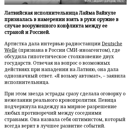
Фото: Гавриил Григоров/ТАСС
Латвийская исполнительница Лайма Вайкуле
призналась в намерении взять в руки оружие в
случае вооруженного конфликта между ее
страной и Россией.
Артистка дала интервью радиостанции
Deutsche
Welle
(признана в России СМИ-иноагентом), где
обсудила гипотетическое столкновение двух
государств. Отвечая на вопрос о возможных
действиях при нападении на Латвию, она дала
однозначный ответ. «Я возьму автомат», – заявила
исполнительница.
При этом звезда эстрады сразу сделала оговорку о
нежелании реального кровопролития. Певица
подчеркнула надежду на мирное разрешение
любых противоречий между соседними
странами. Она назвала себя оптимистом, который
всегда верит в лучшее развитие событий.