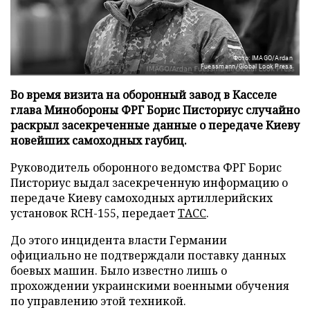
Фото: IMAGO/Ardan
Fuessmann/Global Look Press
Во время визита на оборонный завод в Касселе
глава Минобороны ФРГ Борис Писториус случайно
раскрыл засекреченные данные о передаче Киеву
новейших самоходных гаубиц.
Руководитель оборонного ведомства ФРГ Борис
Писториус выдал засекреченную информацию о
передаче Киеву самоходных артиллерийских
установок RCH-155, передает
ТАСС
.
До этого инцидента власти Германии
официально не подтверждали поставку данных
боевых машин. Было известно лишь о
прохождении украинскими военными обучения
по управлению этой техникой.