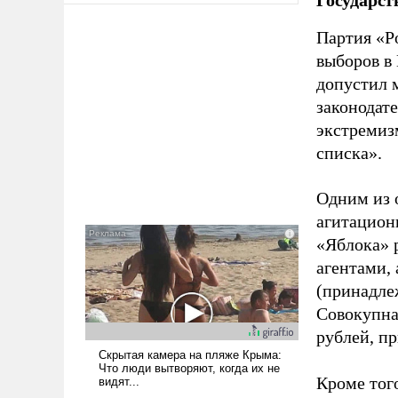
Партия «Р
выборов в
допустил 
законодат
экстремиз
списка».
Одним из 
агитацион
«Яблока» 
агентами,
(принадле
Совокупная
рублей, пр
Кроме тог