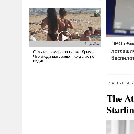
американские арсеналы.
Сложившаяся ситуация
означает многолетний период
уязвимости США, например,
перед Китаем.
ПВО сби
летевших
беспило
7 АВГУСТА 2
The At
Starli