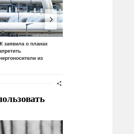
К заявила о планах
Почему Бельгия стала
апретить
фанатом российского
нергоносители из
СПГ
оссии вопреки
ефициту в ЕС
пользовать