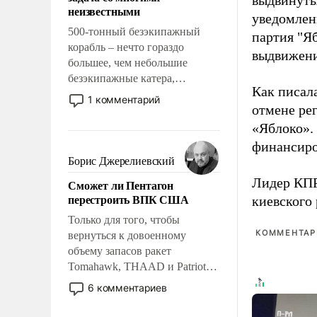
выдвинуты
адаптироваться.
неизвестными
уведомлени
500-тонный безэкипажный
партия "Я
корабль – нечто гораздо
выдвижения
большее, чем небольшие
безэкипажные катера,
Как писал
применение которых уже
1 комментарий
отмене ре
стало обыденностью. Задача по
созданию такого корабля очень
«Яблоко».
сложна и амбициозна. Однако
финансиро
и ее реализация радикально
Борис Джерелиевский
поднимет наши боевые
Лидер КП
Сможет ли Пентагон
возможности.
перестроить ВПК США
киевского
Только для того, чтобы
КОММЕНТАРИ
вернуться к довоенному
объему запасов ракет
Tomahawk, THAAD и Patriot
США потребуется более трех
6 комментариев
лет. Даже небольшая война с
Ираном опустошила