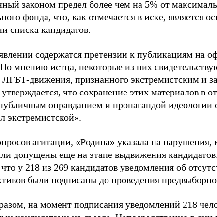
нный законом предел более чем на 5% от максималь
ного фонда, что, как отмечается в иске, является 
ии списка кандидатов.
аявлении содержатся претензии к публикациям на о
 По мнению истца, некоторые из них свидетельству
 ЛГБТ-движения, признанного экстремистским и з
 утверждается, что сохранение этих материалов в о
«публичным оправданием и пропагандой идеологии 
ал экстремистской».
просов агитации, «Родина» указала на нарушения, 
ыли допущены еще на этапе выдвижения кандидатов. 
 что у 218 из 269 кандидатов уведомления об отсу
активов были подписаны до проведения предвыборног
разом, на момент подписания уведомлений 218 чело