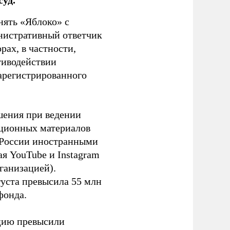
нять «Яблоко» с
инистративный ответчик
ах, в частности,
тиводействии
зарегистрированного
шения при ведении
ационных материалов
в России иностранными
я YouTube и Instagram
ганизацией).
густа превысила 55 млн
фонда.
ацию превысили