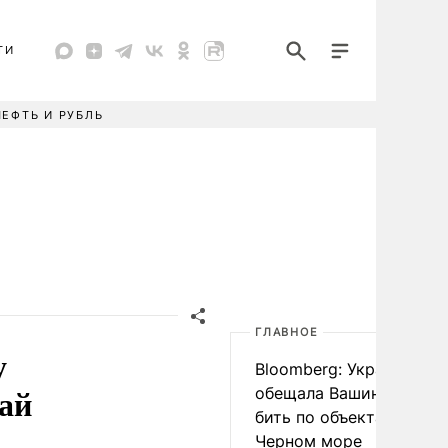
ТИ
НЕФТЬ И РУБЛЬ
ГЛАВНОЕ
у
Bloomberg: Украина
ай
обещала Вашингтону не
бить по объектам КТК в
Черном море