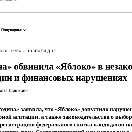
026, 16:56 •
НОВОСТИ ДНЯ
на» обвинила «Яблоко» в незак
ции и финансовых нарушениях
вета Шишкова
одина» заявила, что «Яблоко» допустило наруше
ной агитации, а также законодательства о выбор
регистрацию федерального списка кандидатов па
венную думу. Соответствующий иск направлен в с