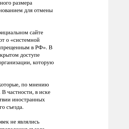
ного размера
основанием для отмены
фициальном сайте
ют о «системной
апрещенным в РФ». В
ткрытом доступе
организации, которую
которые, по мнению
В частности, в иске
тствии иностранных
о съезда.
век не являлись