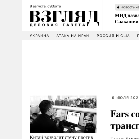
8 августа, суббота
Новость ч
МИД назва
Саакашвил
УКРАИНА
АТАКА НА ИРАН
РОССИЯ И США
9 ИЮЛЯ 202
Fars 
транс
Китай возводит стену против