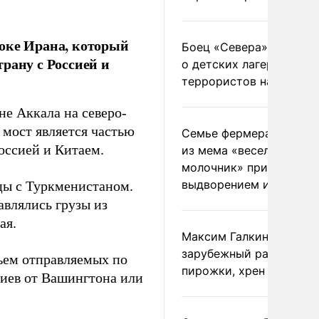
токе Ирана, который
Боец «Севера» рассказ
рану с Россией и
о детских лагерях
террористов на Украин
е Аккала на северо-
т мост является частью
Семье фермера Уолкер
оссией и Китаем.
из мема «веселый
молочник» пригрозили
выдворением из Росси
ицы с Туркменистаном.
авлялись грузы из
ая.
Максим Галкин добавил
зарубежный райдер
ъем отправляемых по
пирожки, хрен и морс
риев от Вашингтона или