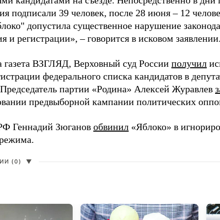
ми кандидатами на съезде. Непосредственно в дни 
я подписали 39 человек, после 28 июня – 12 челов
блоко" допустила существенное нарушение законода
 и регистрации», – говорится в исковом заявлении
а газета ВЗГЛЯД, Верховный суд России
получил
ис
гистрации федерального списка кандидатов в депут
 Председатель партии «Родина» Алексей Журавлев
з
вании предвыборной кампании политических оппо
РФ Геннадий Зюганов
обвинил
«Яблоко» в игнорир
 режима.
И (0)
▼