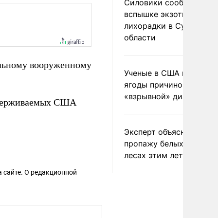
Силовики сообщили о
вспышке экзотической
лихорадки в Сумской
области
льному вооруженному
Ученые в США назвали 
ягоды причиной
«взрывной» диареи
ддерживаемых США
Эксперт объяснил
пропажу белых грибов 
лесах этим летом
 сайте. О редакционной