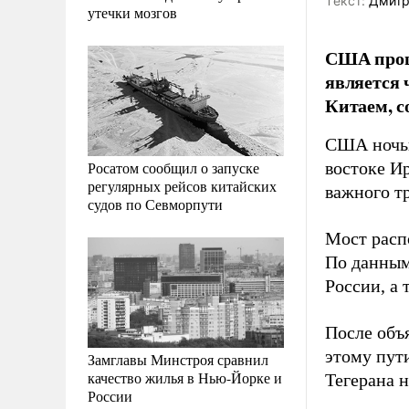
Tекст:
Дмитр
утечки мозгов
США прошл
является 
Китаем, с
США ночью
Росатом сообщил о запуске
востоке Ир
регулярных рейсов китайских
важного т
судов по Севморпути
Мост расп
По данным
России, а 
После объ
этому пут
Замглавы Минстроя сравнил
качество жилья в Нью-Йорке и
Тегерана 
России