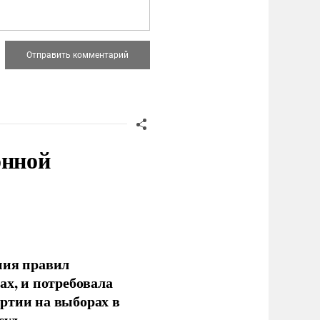
онной
ния правил
ах, и потребовала
ртии на выборах в
уд.