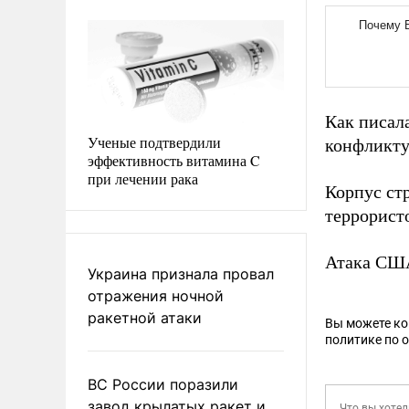
Как писал
Ученые подтвердили
конфликту
эффективность витамина C
при лечении рака
Корпус ст
террорист
Атака СШ
Украина признала провал
отражения ночной
ракетной атаки
Вы можете к
политике по 
ВС России поразили
завод крылатых ракет и