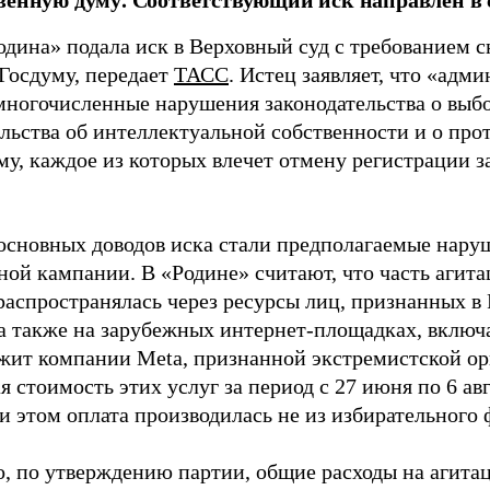
одина» подала иск в Верховный суд с требованием с
 Госдуму, передает
ТАСС
. Истец заявляет, что «адм
многочисленные нарушения законодательства о выбор
ельства об интеллектуальной собственности и о про
му, каждое из которых влечет отмену регистрации 
основных доводов иска стали предполагаемые нару
ной кампании. В «Родине» считают, что часть агит
распространялась через ресурсы лиц, признанных 
 а также на зарубежных интернет-площадках, включа
жит компании Meta, признанной экстремистской ор
 стоимость этих услуг за период с 27 июня по 6 ав
и этом оплата производилась не из избирательного 
о, по утверждению партии, общие расходы на агит