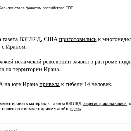
а газета ВЗГЛЯД, США
приготовились
к многонеде
 с Ираном.
ражей исламской революции
заявил
о разгроме по
ов на территории Ирана.
А на юге Ирана
привела
к гибели 14 человек.
омментировать материалы газеты ВЗГЛЯД,
зарегистрировавшись
на
отношению к комментариям читайте
здесь
.