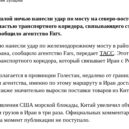
ий Зубарев
ой ночью нанесли удар по мосту на северо-вос
частью транспортного коридора, связывающего ст
ообщило агентство Fars.
 нанесли удар по железнодорожному мосту в район
ана, сообщило агентство Fars, передает
ТАСС
. Это
ранспортного коридора, который связывает Иран с Р
олагается в провинции Голестан, недалеко от гран
 агентства, именно по этому маршруту в Иран дост
также значительно выросли поставки товаров из Кит
явления США морской блокады, Китай увеличил об
и грузов в Иран в три раза. Официальных коммента
на момент публикации не поступало.