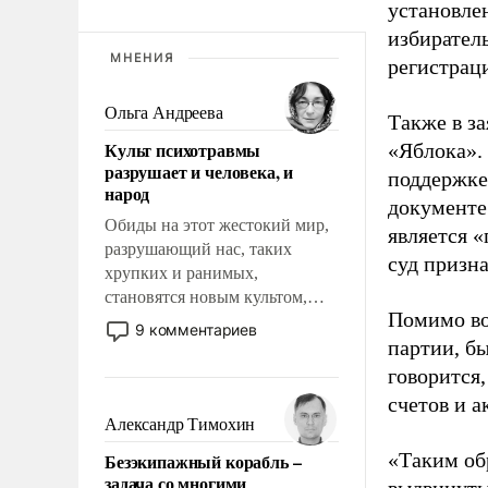
установле
избиратель
МНЕНИЯ
регистрац
Ольга Андреева
Также в з
Культ психотравмы
«Яблока».
разрушает и человека, и
поддержке
народ
документе
Обиды на этот жестокий мир,
является 
разрушающий нас, таких
суд призн
хрупких и ранимых,
становятся новым культом,
Помимо во
постепенно вытесняя и
9 комментариев
отменяя традиционное
партии, б
требование к человеку – быть
говорится,
мужественным и твердым под
счетов и 
ударами судьбы, брать на себя
Александр Тимохин
ответственность, помогать
«Таким об
Безэкипажный корабль –
слабым, идти вперед и
задача со многими