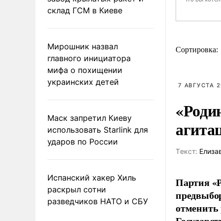
склад ГСМ в Киеве
Мирошник назвал
Сортировка:
главного инициатора
мифа о похищении
украинских детей
7 АВГУСТА 2
«Роди
Маск запретил Киеву
агита
использовать Starlink для
ударов по России
Tекст:
Елиза
Испанский хакер Хиль
Партия «Р
раскрыл сотни
предвыбор
разведчиков НАТО и СБУ
отменить 
Государст