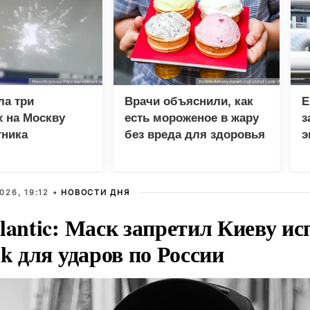
ла три
Врачи объяснили, как
Е
 на Москву
есть мороженое в жару
з
тника
без вреда для здоровья
э
Р
д
026, 19:12 •
НОВОСТИ ДНЯ
lantic: Маск запретил Киеву ис
nk для ударов по России