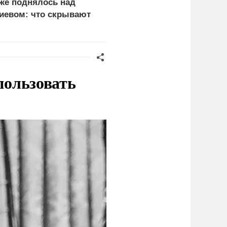
же поднялось над
законную цель наших
иевом: что скрывают
ВС на территории
ласти
Германии
пользовать