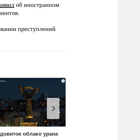
аявил
об иностранном
нентов.
овании преступлений
i
довитое облако урана
В России назвали