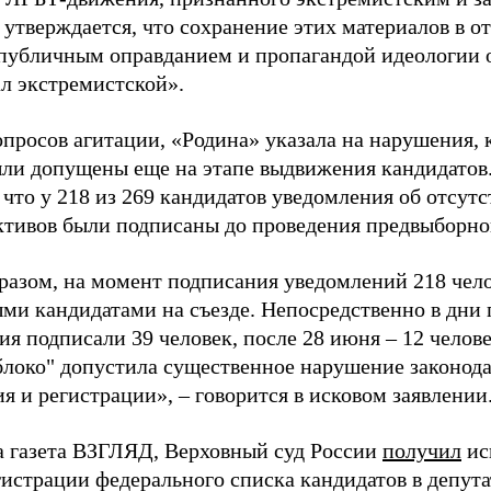
 утверждается, что сохранение этих материалов в о
«публичным оправданием и пропагандой идеологии 
ал экстремистской».
просов агитации, «Родина» указала на нарушения, 
ыли допущены еще на этапе выдвижения кандидатов. 
 что у 218 из 269 кандидатов уведомления об отсу
активов были подписаны до проведения предвыборног
разом, на момент подписания уведомлений 218 чело
ми кандидатами на съезде. Непосредственно в дни 
я подписали 39 человек, после 28 июня – 12 челов
блоко" допустила существенное нарушение законода
 и регистрации», – говорится в исковом заявлении
а газета ВЗГЛЯД, Верховный суд России
получил
ис
гистрации федерального списка кандидатов в депут