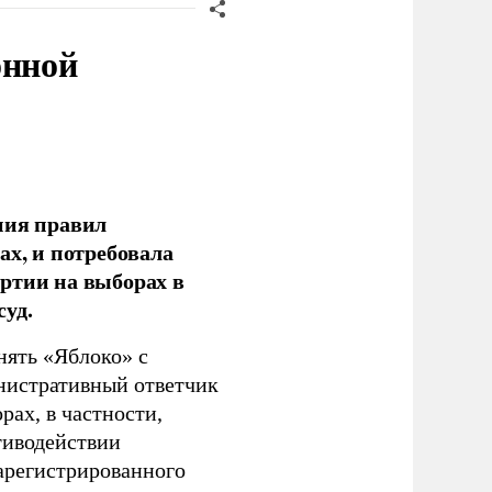
онной
ния правил
ах, и потребовала
ртии на выборах в
уд.
нять «Яблоко» с
инистративный ответчик
ах, в частности,
тиводействии
зарегистрированного