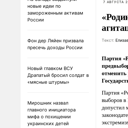
7 АВГУСТА 2
новые идеи по
«Роди
замороженным активам
России
агита
Фон дер Ляйен призвала
Tекст:
Елиза
пресечь доходы России
Партия «Р
предвыбор
Новый главком ВСУ
отменить 
Драпатый бросил солдат в
Государст
«мясные штурмы»
Партия «Р
выборов в
Мирошник назвал
допустил 
главного инициатора
законодат
мифа о похищении
экстремиз
украинских детей