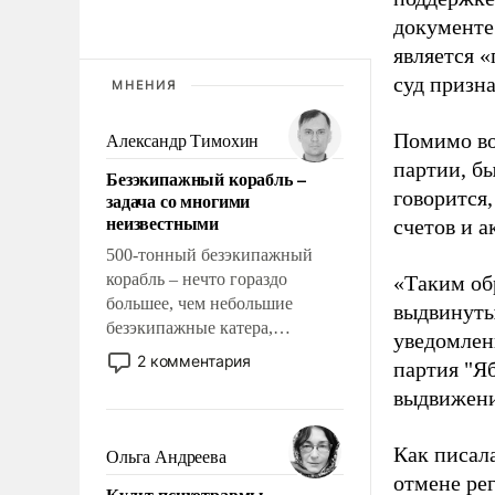
документе
является 
суд призн
МНЕНИЯ
Помимо во
Александр Тимохин
партии, б
Безэкипажный корабль –
говорится,
задача со многими
неизвестными
счетов и 
500-тонный безэкипажный
корабль – нечто гораздо
«Таким об
большее, чем небольшие
выдвинуты
безэкипажные катера,
уведомлени
применение которых уже
2 комментария
партия "Я
стало обыденностью. Задача по
выдвижения
созданию такого корабля очень
сложна и амбициозна. Однако
и ее реализация радикально
Как писал
Ольга Андреева
поднимет наши боевые
отмене ре
Культ психотравмы