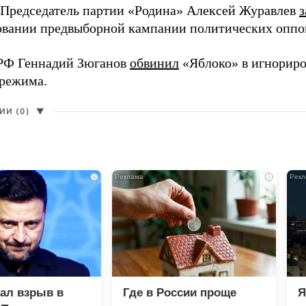
 Председатель партии «Родина» Алексей Журавлев
з
вании предвыборной кампании политических оппо
РФ Геннадий Зюганов
обвинил
«Яблоко» в игнорир
 режима.
И (0)
▼
i
i
зал взрыв в
Где в России проще
Я