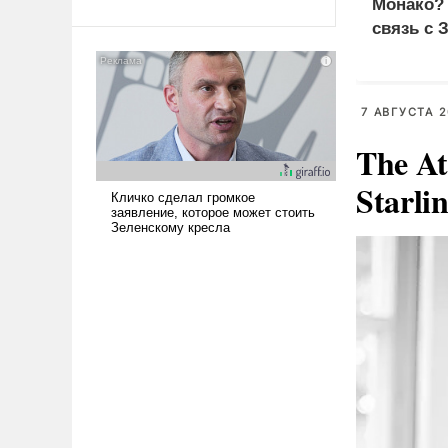
Монако?
Ираном опустошила
связь с 
американские арсеналы.
Сложившаяся ситуация
означает многолетний период
уязвимости США, например,
7 АВГУСТА 2
перед Китаем.
The At
Starli