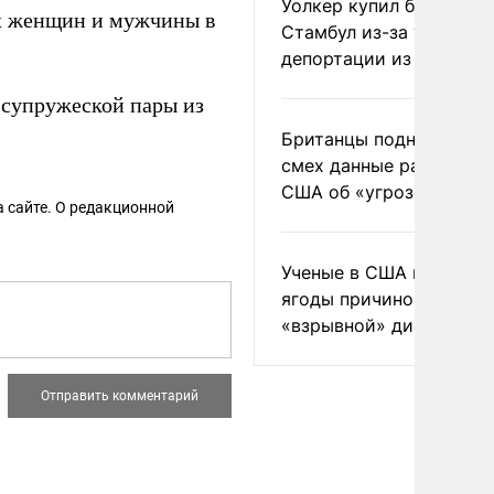
Уолкер купил билет в
х женщин и мужчины в
Стамбул из-за угрозы
депортации из России
 супружеской пары из
Британцы подняли на
смех данные разведки
США об «угрозе России
 сайте. О редакционной
Ученые в США назвали 
ягоды причиной
«взрывной» диареи