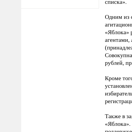
списка».
Одним из 
агитацион
«Яблока» 
агентами,
(принадле
Совокупная
рублей, пр
Кроме тог
установле
избиратель
регистрац
Также в з
«Яблока».
поддержке