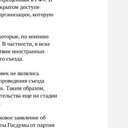
ткрытом доступе
организации, которую
которые, по мнению
В частности, в иске
тствии иностранных
о съезда.
век не являлись
проведения съезда
ек. Таким образом,
тельства еще на стадии
.
ковое заявление об
аты Госдумы от партии