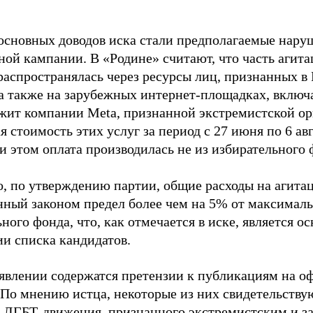
основных доводов иска стали предполагаемые нару
ной кампании. В «Родине» считают, что часть агит
распространялась через ресурсы лиц, признанных 
 а также на зарубежных интернет-площадках, включа
жит компании Meta, признанной экстремистской ор
 стоимость этих услуг за период с 27 июня по 6 ав
и этом оплата производилась не из избирательного 
о, по утверждению партии, общие расходы на агит
нный законом предел более чем на 5% от максималь
ного фонда, что, как отмечается в иске, является 
ии списка кандидатов.
аявлении содержатся претензии к публикациям на о
 По мнению истца, некоторые из них свидетельству
 ЛГБТ-движения, признанного экстремистским и з