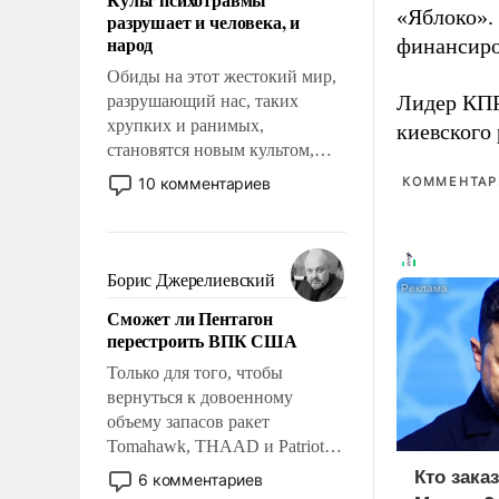
возможности.
«Яблоко».
разрушает и человека, и
народ
финансиро
Обиды на этот жестокий мир,
Лидер КП
разрушающий нас, таких
хрупких и ранимых,
киевского
становятся новым культом,
постепенно вытесняя и
10 комментариев
КОММЕНТАРИ
отменяя традиционное
требование к человеку – быть
мужественным и твердым под
ударами судьбы, брать на себя
Борис Джерелиевский
ответственность, помогать
Сможет ли Пентагон
слабым, идти вперед и
перестроить ВПК США
адаптироваться.
Только для того, чтобы
вернуться к довоенному
объему запасов ракет
Tomahawk, THAAD и Patriot
США потребуется более трех
Кто зака
6 комментариев
лет. Даже небольшая война с