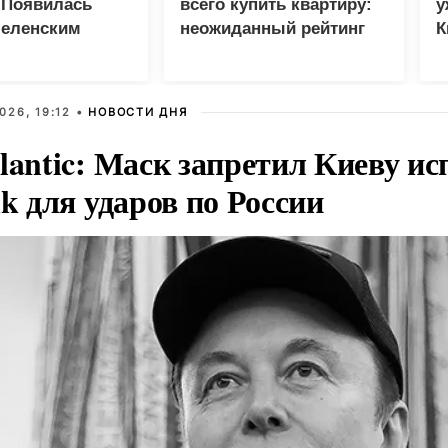
 Появилась
всего купить квартиру:
у
Зеленским
неожиданный рейтинг
К
в
026, 19:12 •
НОВОСТИ ДНЯ
lantic: Маск запретил Киеву ис
nk для ударов по России