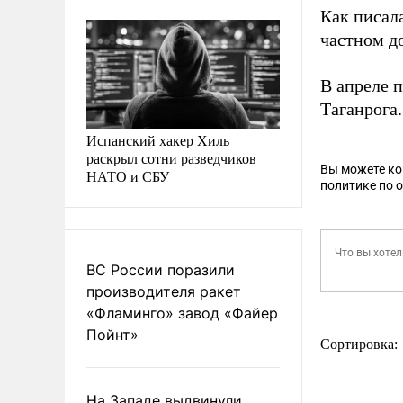
Как писал
частном до
В апреле 
Таганрога.
Испанский хакер Хиль
раскрыл сотни разведчиков
Вы можете к
НАТО и СБУ
политике по 
ВС России поразили
производителя ракет
«Фламинго» завод «Файер
Пойнт»
Сортировка:
На Западе выдвинули