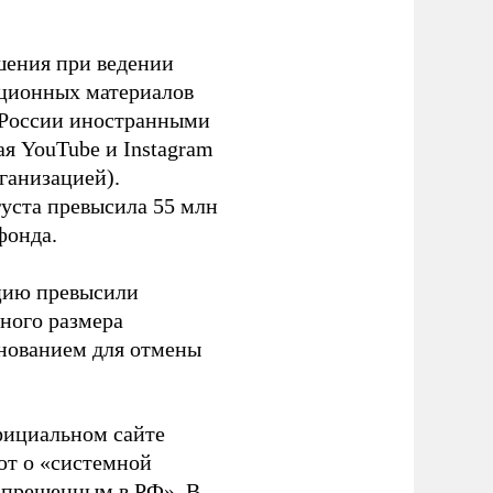
шения при ведении
ационных материалов
в России иностранными
я YouTube и Instagram
ганизацией).
густа превысила 55 млн
фонда.
ацию превысили
ного размера
основанием для отмены
фициальном сайте
ют о «системной
апрещенным в РФ». В