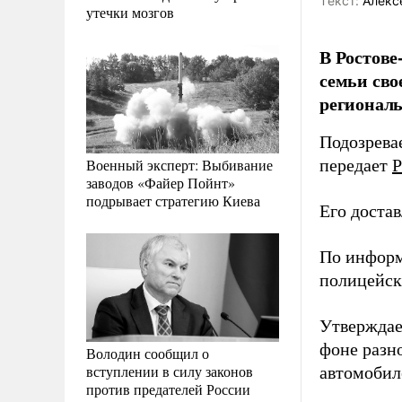
Tекст:
Алекс
утечки мозгов
В Ростове
семьи сво
регионал
Подозрева
Военный эксперт: Выбивание
передает
Р
заводов «Файер Пойнт»
подрывает стратегию Киева
Его доста
По информ
полицейск
Утверждает
фоне разн
Володин сообщил о
вступлении в силу законов
автомобил
против предателей России