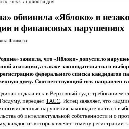
026, 16:56 •
НОВОСТИ ДНЯ
на» обвинила «Яблоко» в незак
ции и финансовых нарушениях
вета Шишкова
одина» заявила, что «Яблоко» допустило наруше
ной агитации, а также законодательства о выбор
регистрацию федерального списка кандидатов па
венную думу. Соответствующий иск направлен в с
одина» подала иск в Верховный суд с требованием с
 Госдуму, передает
ТАСС
. Истец заявляет, что «адм
многочисленные нарушения законодательства о выбор
ельства об интеллектуальной собственности и о про
му, каждое из которых влечет отмену регистрации 