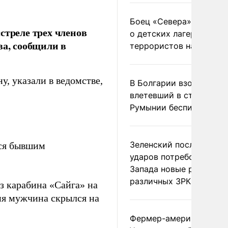
Боец «Севера» рассказ
стреле трех членов
о детских лагерях
ва, сообщили в
террористов на Украин
, указали в ведомстве,
В Болгарии взорвался
влетевший в страну из
Румынии беспилотник
Зеленский после ночны
тся бывшим
ударов потребовал у
Запада новые ракеты д
различных ЗРК
з карабина «Сайга» на
ия мужчина скрылся на
Фермер-американец