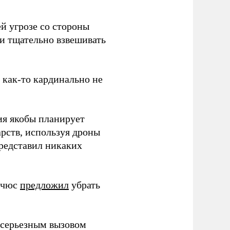
й угрозе со стороны
 и тщательно взвешивать
з как-то кардинально не
ия якобы планирует
рств, используя дроны
представил никаких
ичюс
предложил
убрать
серьезным вызовом