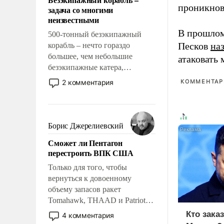
слабым, идти вперед и
проникнов
задача со многими
адаптироваться.
неизвестными
В прошлом
500-тонный безэкипажный
Песков
на
корабль – нечто гораздо
большее, чем небольшие
атаковать
безэкипажные катера,
применение которых уже
2 комментария
КОММЕНТАРИ
стало обыденностью. Задача по
созданию такого корабля очень
сложна и амбициозна. Однако
и ее реализация радикально
Борис Джерелиевский
поднимет наши боевые
Сможет ли Пентагон
возможности.
перестроить ВПК США
Только для того, чтобы
вернуться к довоенному
объему запасов ракет
Tomahawk, THAAD и Patriot
США потребуется более трех
Кто зака
4 комментария
лет. Даже небольшая война с