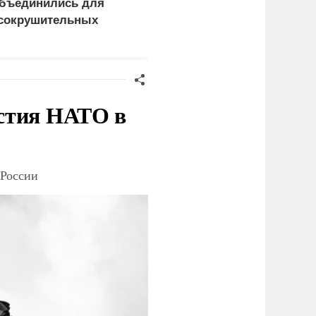
бъединились для
правда выяснилась про
сокрушительных
Драпатого
анкций" против России
стия НАТО в
 России