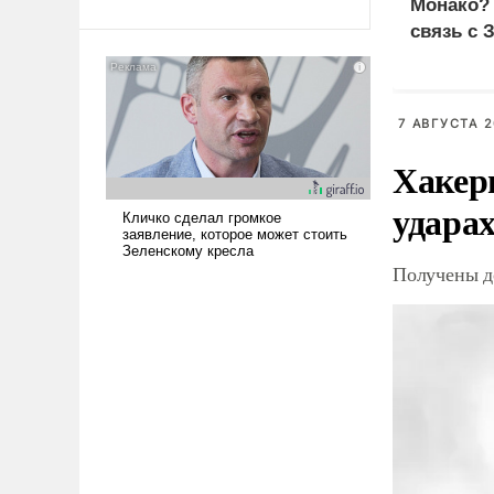
Монако?
Ираном опустошила
связь с 
американские арсеналы.
Сложившаяся ситуация
означает многолетний период
уязвимости США, например,
7 АВГУСТА 2
перед Китаем.
Хакер
ударах
Получены д