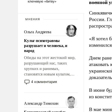
военной у
Синкявичю
России. Гл
МНЕНИЯ
распростр
Ольга Андреева
«Я хотел б
Культ психотравмы
изменился
разрушает и человека, и
народ
Днем ране
Обиды на этот жестокий мир,
разрушающий нас, таких
атаковать
хрупких и ранимых,
украинско
становятся новым культом,
доказатель
постепенно вытесняя и
4 комментария
отменяя традиционное
В июне бу
требование к человеку – быть
из консти
мужественным и твердым под
ударами судьбы, брать на себя
Александр Тимохин
ответственность, помогать
В мае мин
Безэкипажный корабль –