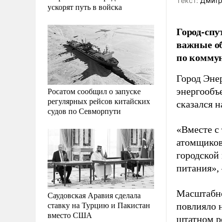
Tекст:
Дмитр
ускорят путь в войска
Город-спу
важные об
по комму
Город Энер
Росатом сообщил о запуске
энергообъ
регулярных рейсов китайских
сказался 
судов по Севморпути
«Вместе с 
атомщиков
городской
питания»,
Масштабно
Саудовская Аравия сделала
ставку на Турцию и Пакистан
повлияло 
вместо США
штатном р