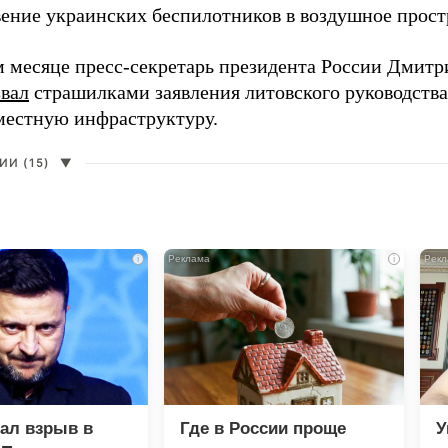
ение украинских беспилотников в воздушное прост
 месяце пресс-секретарь президента России Дмитр
звал
страшилками заявления литовского руководств
 местную инфраструктуру.
И (15)
▼
i
i
зал взрыв в
Где в России проще
У