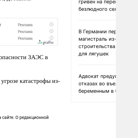
гривен на переименова
безлюдного села
В Германии перекрыли
магистраль из-за
строительства тоннеле
для лягушек
опасности ЗАЭС в
Адвокат предупредил о
 угрозе катастрофы из-
отказах во въезде
беременным в США
 сайте. О редакционной