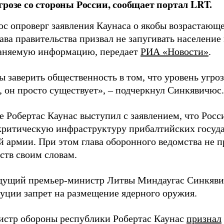
грозе со стороны России, сообщает портал LRT.
с опроверг заявления Каунаса о якобы возрастающе
ава правительства призвал не запугивать население
аняемую информацию, передает
РИА «Новости»
.
ы заверить общественность в том, что уровень угро
, он просто существует», – подчеркнул Синкявичюс.
е Робертас Каунас выступил с заявлением, что Росс
 критическую инфраструктуру прибалтийских госуда
й армии. При этом глава оборонного ведомства не 
ств своим словам.
дущий премьер-министр Литвы Миндаугас Синкяв
туции запрет на размещение ядерного оружия.
истр обороны республики Робертас Каунас
признал