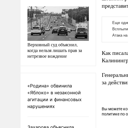
представи
Верховный суд объяснил,
когда нельзя лишать прав за
Как писал
нетрезвое вождение
Калинингр
Генеральн
за действ
«Родина» обвинила
«Яблоко» в незаконной
агитации и финансовых
нарушениях
Вы можете к
политике по 
Захарова объяснила