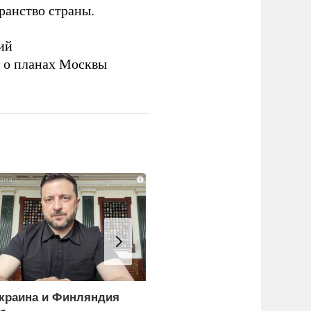
ранство страны.
ий
а о планах Москвы
i
краина и Финляндия
«Генерал-провал»: кака