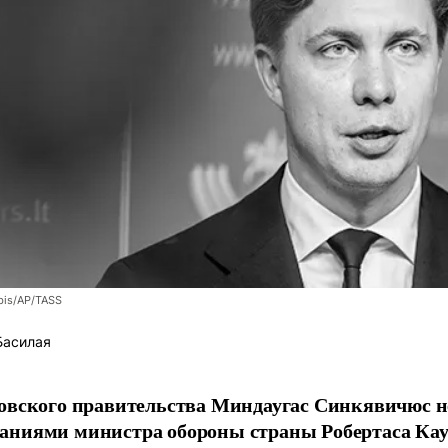
bis/AP/TASS
Басилая
овского правительства Миндаугас Синкявичюс не
аниями министра обороны страны Робертаса Кау