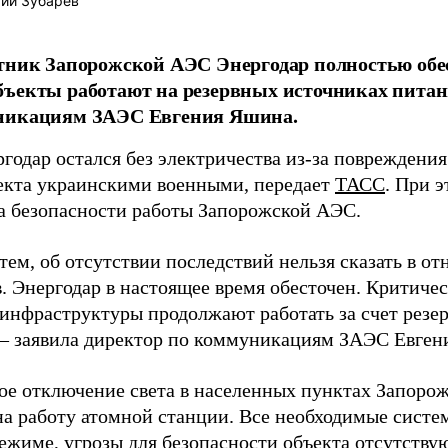
ий Зубарев
тник Запорожской АЭС Энергодар полностью обе
ъекты работают на резервных источниках питан
никациям ЗАЭС Евгения Яшина.
годар остался без электричества из-за повреждени
екта украинскими военными, передает
ТАСС
. При 
на безопасности работы Запорожской АЭС.
тем, об отсутствии последствий нельзя сказать в о
. Энергодар в настоящее время обесточен. Критиче
 инфраструктуры продолжают работать за счет резе
 – заявила директор по коммуникациям ЗАЭС Евген
е отключение света в населенных пунктах Запорож
на работу атомной станции. Все необходимые сист
ежиме, угрозы для безопасности объекта отсутствую