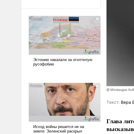
@ Mindaugas Kul
Tекст:
Вера 
Глава лит
высказыв