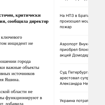
сточен, критически
На НПЗ в Братиславе
ия, сообщила директор
произошел мощный
пожар
я ключевого
этом инцидент не
Аэропорт Внуково
приобрел блокпакет
акций Домодедово
тношении города
ски важные объекты
Суд Петербурга заочно
рвных источников
арестовал супругу
ия Яшина.
Александра Невзорова
ской области не
емы функционируют в
Украина потратила 1 мл
т, добавила