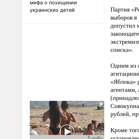
мифа о похищении
Партия «Р
украинских детей
выборов в
допустил 
законодат
экстремиз
списка».
Одним из 
агитацион
«Яблока» 
агентами,
(принадле
Совокупная
рублей, пр
Кроме тог
установле