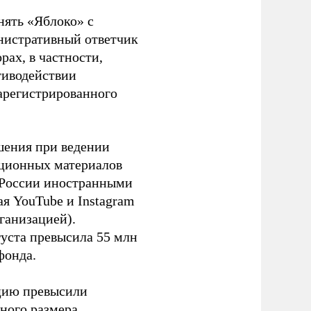
нять «Яблоко» с
инистративный ответчик
ах, в частности,
тиводействии
зарегистрированного
шения при ведении
ационных материалов
в России иностранными
я YouTube и Instagram
ганизацией).
густа превысила 55 млн
фонда.
ацию превысили
ного размера