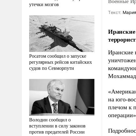
Военные Ир
утечки мозгов
Tекст:
Мария
Иранские
террорист
Иранские 
Росатом сообщил о запуске
уничтожен
регулярных рейсов китайских
судов по Севморпути
командующ
Мохаммад 
«Американ
на юго-вос
плечом к 
операции»,
Володин сообщил о
вступлении в силу законов
Подробнос
против предателей России