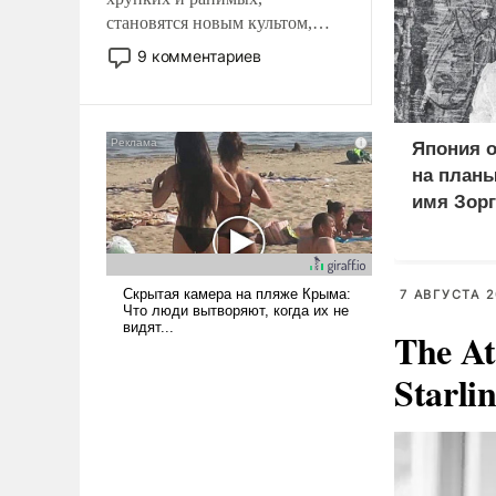
становятся новым культом,
постепенно вытесняя и
9 комментариев
отменяя традиционное
требование к человеку – быть
мужественным и твердым под
ударами судьбы, брать на себя
Япония о
ответственность, помогать
на планы
слабым, идти вперед и
имя Зорг
адаптироваться.
Курильс
7 АВГУСТА 2
The At
Starli