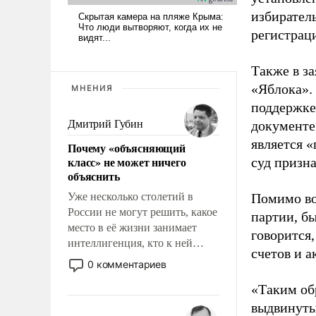
избиратель
регистрац
Также в з
«Яблока».
МНЕНИЯ
поддержке
Дмитрий Губин
документе
является 
Почему «объясняющий
класс» не может ничего
суд призн
объяснить
Уже несколько столетий в
Помимо во
России не могут решить, какое
партии, б
место в её жизни занимает
говорится,
интеллигенция, кто к ней
счетов и 
принадлежит, а кого из неё
0 комментариев
исключили с правом
«Таким об
восстановления и без оного. И
чем она отличается от просто
выдвинуты