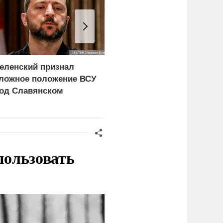
еленский признал
ПВО сбила три
ложное положение ВСУ
летевших на Москву
од Славянском
беспилотника
пользовать