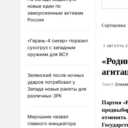
новые идеи по
замороженным активам
России
Сортировка:
«Герань-4 сикер» поразил
7 АВГУСТА 2
сухогруз с западным
оружием для ВСУ
«Роди
агита
Зеленский после ночных
ударов потребовал у
Tекст:
Елиза
Запада новые ракеты для
различных ЗРК
Партия «Р
предвыбор
отменить 
Мирошник назвал
Государст
главного инициатора