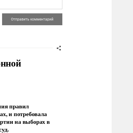
онной
ния правил
ах, и потребовала
ртии на выборах в
уд.