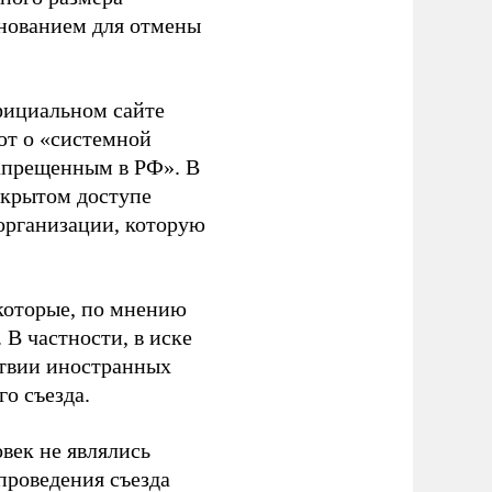
основанием для отмены
фициальном сайте
ют о «системной
апрещенным в РФ». В
ткрытом доступе
организации, которую
которые, по мнению
В частности, в иске
тствии иностранных
о съезда.
век не являлись
проведения съезда