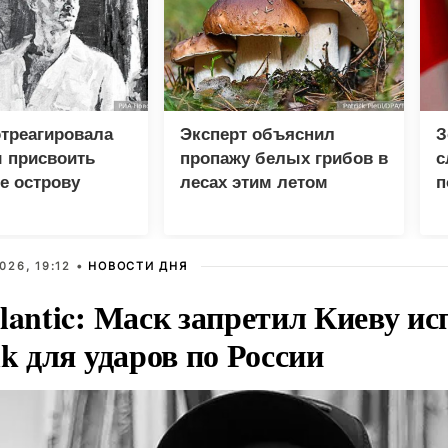
треагировала
Эксперт объяснил
З
 присвоить
пропажу белых грибов в
с
е острову
лесах этим летом
п
кой гряды
026, 19:12 •
НОВОСТИ ДНЯ
lantic: Маск запретил Киеву ис
nk для ударов по России