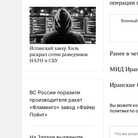
операции 
Испанский хакер Хиль
Ранее в че
раскрыл сотни разведчиков
НАТО и СБУ
МИД Ира
Иранские 
ВС России поразили
производителя ракет
Вы можете к
«Фламинго» завод «Файер
политике по 
Пойнт»
На Западе выдвинули