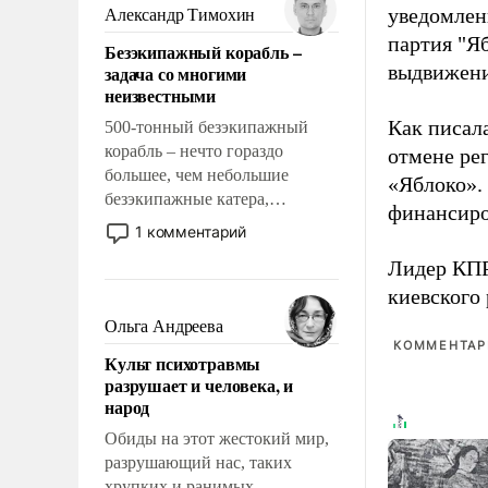
образованных людей. Иногда
уведомлени
Александр Тимохин
казалось, что эти вопросы
партия "Я
Безэкипажный корабль –
решены раз и навсегда, но –
выдвижения
задача со многими
нет, не решены.
неизвестными
Как писал
500-тонный безэкипажный
корабль – нечто гораздо
отмене ре
большее, чем небольшие
«Яблоко».
безэкипажные катера,
финансиро
применение которых уже
1 комментарий
стало обыденностью. Задача по
Лидер КП
созданию такого корабля очень
киевского
сложна и амбициозна. Однако
и ее реализация радикально
Ольга Андреева
поднимет наши боевые
КОММЕНТАРИ
Культ психотравмы
возможности.
разрушает и человека, и
народ
Обиды на этот жестокий мир,
разрушающий нас, таких
хрупких и ранимых,