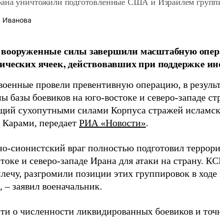
ана уничтожили подготовленные США и Израилем групп
 Иванова
 вооруженные силы завершили масштабную опер
ических ячеек, действовавших при поддержке и
военные провели превентивную операцию, в результ
ы базы боевиков на юго-востоке и северо-западе с
ий сухопутными силами Корпуса стражей исламс
Карами, передает
РИА «Новости»
.
о-сионистский враг полностью подготовил террор
токе и северо-западе Ирана для атаки на страну. КС
плечу, разгромили позиции этих группировок в ходе
 – заявил военачальник.
ти о численности ликвидированных боевиков и точ