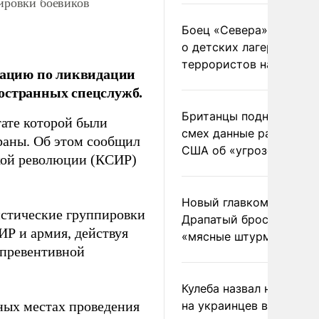
ировки боевиков
Боец «Севера» рассказ
о детских лагерях
террористов на Украин
ацию по ликвидации
ностранных спецслужб.
Британцы подняли на
ате которой были
смех данные разведки
траны. Об этом сообщил
США об «угрозе России
кой революции (КСИР)
Новый главком ВСУ
истические группировки
Драпатый бросил солда
ИР и армия, действуя
«мясные штурмы»
 превентивной
Кулеба назвал нападени
ных местах проведения
на украинцев в Польше