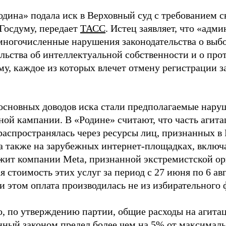
одина» подала иск в Верховный суд с требованием с
 Госдуму, передает
ТАСС
. Истец заявляет, что «адм
многочисленные нарушения законодательства о выбор
ельства об интеллектуальной собственности и о про
му, каждое из которых влечет отмену регистрации 
основных доводов иска стали предполагаемые нару
ной кампании. В «Родине» считают, что часть агит
распространялась через ресурсы лиц, признанных 
 а также на зарубежных интернет-площадках, включа
жит компании Meta, признанной экстремистской ор
 стоимость этих услуг за период с 27 июня по 6 ав
и этом оплата производилась не из избирательного 
о, по утверждению партии, общие расходы на агит
нный законом предел более чем на 5% от максималь