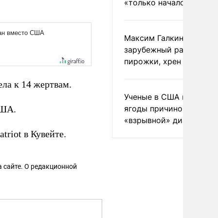
«только началом»
Максим Галкин добавил
зарубежный райдер
пирожки, хрен и морс
ела к 14 жертвам.
Ученые в США назвали 
США.
ягоды причиной
«взрывной» диареи
riot в Кувейте.
 сайте. О редакционной