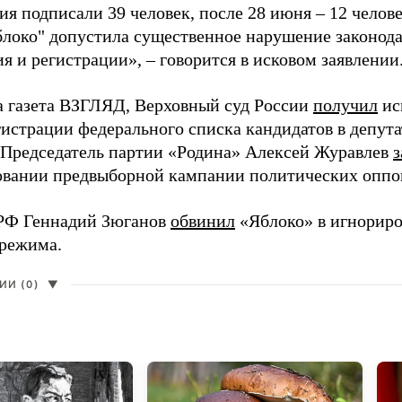
я подписали 39 человек, после 28 июня – 12 челов
блоко" допустила существенное нарушение законода
 и регистрации», – говорится в исковом заявлении
а газета ВЗГЛЯД, Верховный суд России
получил
ис
гистрации федерального списка кандидатов в депут
 Председатель партии «Родина» Алексей Журавлев
з
вании предвыборной кампании политических оппо
РФ Геннадий Зюганов
обвинил
«Яблоко» в игнорир
 режима.
И (0)
▼