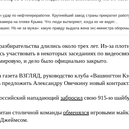
азбирательства длились около трех лет. Из-за плот
ь участвовать в некоторых заседаниях по видеосвяз
мировую, и дело было официально закрыто.
а газета ВЗГЛЯД, руководство клуба «Вашингтон К
ь предложить Александру Овечкину новый контракт
российский нападающий
забросил
свою 915-ю шайбу
итан столичной команды
обменялся
игровыми майк
 Джеймсом.