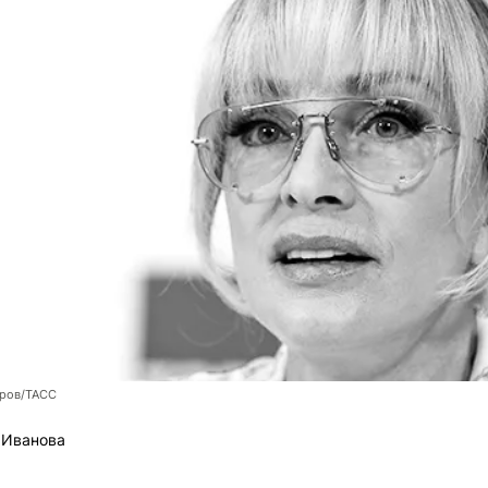
оров/ТАСС
 Иванова