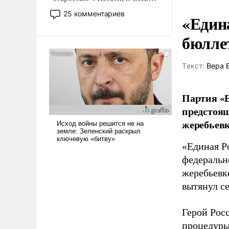
то это уже стараются не
25 комментариев
«Един
использовать – так же, как
«бабка», «дед», – хотя бы в
бюлле
образованной среде, потому
что оно уже несет негативные
коннотации.
Tекст:
Вера 
Партия «Е
предстоящ
жеребьевк
«Единая Р
федеральн
жеребьевк
вытянул с
Герой Рос
процедуры