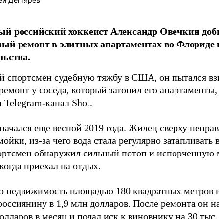
ей Дегтярёв
ый российский хоккеист Александр Овечкин доб
ый ремонт в элитных апартаментах во Флориде п
льства.
й спортсмен судебную тяжбу в США, он пытался взы
ремонт у соседа, который затопил его апартаменты,
 Telegram-канал Shot.
начался еще весной 2019 года. Жилец сверху непра
ойки, из-за чего вода стала регулярно затапливат
ортсмен обнаружил сильный потоп и испорченную 
 когда приехал на отдых.
о недвижимость площадью 180 квадратных метров в
оссиянину в 1,9 млн долларов. После ремонта он на
долларов в месяц и подал иск к виновнику на 30 тыс.