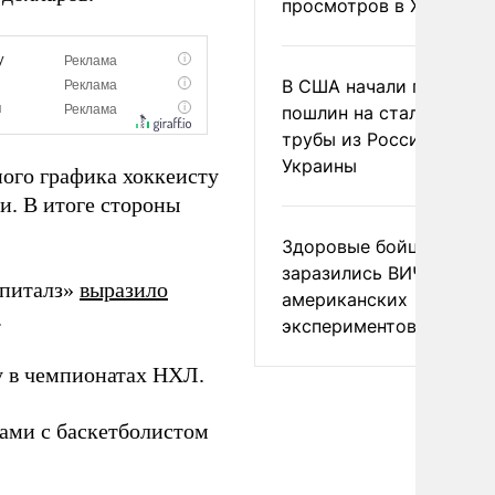
просмотров в X
В США начали пересмо
пошлин на стальные
трубы из России и с
Украины
ного графика хоккеисту
и. В итоге стороны
Здоровые бойцы ВСУ
заразились ВИЧ после
эпиталз»
выразило
американских
.
экспериментов
 в чемпионатах НХЛ.
ами с баскетболистом