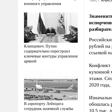
Tекст:
Алекс
военного управления
Знаменит
испорченн
разбирате
Российски
Клинцевич: Путин
рублей на 
содержательно перестроил
ссылкой на
ключевые контуры управления
армией
Конфликт 
кухонной м
этажи. Сп
2020 года,
Изначальн
В аэропорту Лейпцига
обошлась р
сотрудник наземной службы
10,5 тыс. 