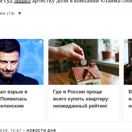
й суд
лишил
артистку доли в компании «Лайма-Люк
И (73)
▼
i
i
зал взрыв в
Где в России проще
В
 Появилась
всего купить квартиру:
н
Зеленским
неожиданный рейтинг
н
с
026, 12:47 •
НОВОСТИ ДНЯ