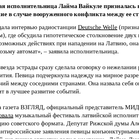
я исполнительница Лайма Вайкуле призналась в
ие в случае вооруженного конфликта между ее ст
дала интервью радиостанции
Deutsche Welle
(призна
), где обсудила гипотетическое столкновение двух 
возможных действиях при нападении на Латвию, она
возьму автомат», – заявила исполнительница.
везда эстрады сразу сделала оговорку о нежелании
ития. Певица подчеркнула надежду на мирное раз
чий между соседними странами. Она назвала себя 
ит в лучшее развитие событий.
а газета ВЗГЛЯД, официальный представитель МИД
овала
музыкальный фестиваль латвийской исполнит
цию советского формата. Депутат Рижской думы Ал
нтироссийские заявления певицы конъюнктурными