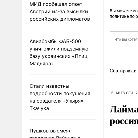
МИД пообещал ответ
Австрии из-за высылки
Вы можете к
политике по 
российских дипломатов
Авиабомбы ФАБ-500
уничтожили подземную
базу украинских «Птиц
Мадьяра»
Сортировка:
Стали известны
подробности покушения
5 АВГУСТА 2
на создателя «Упыря»
Лайма 
Ткачука
росси
Пушков высмеял
заявление Вайкуле о