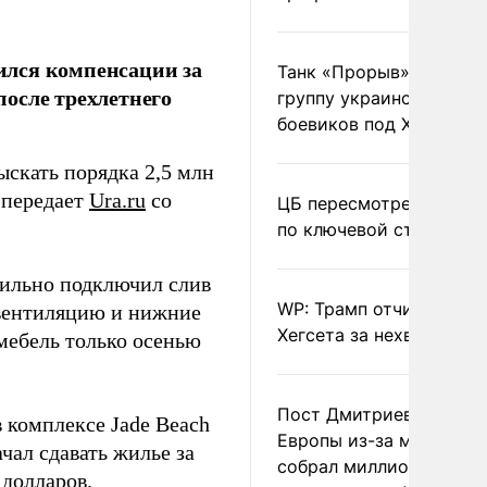
ился компенсации за
Танк «Прорыв» уничто
осле трехлетнего
группу украинских
боевиков под Харьково
скать порядка 2,5 млн
 передает
Ura.ru
со
ЦБ пересмотрел прогно
по ключевой ставке
вильно подключил слив
WP: Трамп отчитал
ь вентиляцию и нижние
Хегсета за нехватку ра
мебель только осенью
Пост Дмитриева о гибе
 комплексе Jade Beach
Европы из-за мигранто
чал сдавать жилье за
собрал миллион
 долларов.