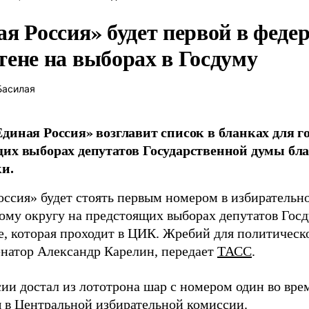
ая Россия» будет первой в феде
тене на выборах в Госдуму
Басилая
диная Россия» возглавит список в бланках для г
их выборах депутатов Государственной думы бла
и.
оссия» будет стоять первым номером в избирательн
ому округу на предстоящих выборах депутатов Гос
е, которая проходит в ЦИК. Жребий для политическ
енатор Александр Карелин, передает
ТАСС
.
сии достал из лототрона шар с номером один во вр
 в Центральной избирательной комиссии.