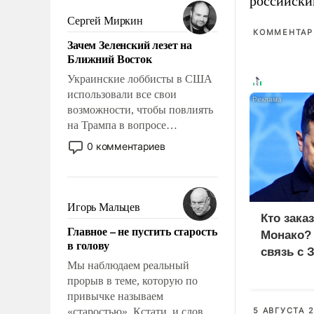
российски
было образом для
псевдонаучной фантастики,
Сергей Миркин
стало всерьез обсуждаемой
КОММЕНТАРИ
Зачем Зеленский лезет на
идеей.
Ближний Восток
Украинские лоббисты в США
использовали все свои
возможности, чтобы повлиять
на Трампа в вопросе
предоставления вооружений
0 комментариев
своим нанимателям. Вероятно,
кому-то из тех, кто
консультирует Киев, пришла в
голову мысль: хорошо бы
Игорь Мальцев
продемонстрировать, что
Кто зака
Главное – не пустить старость
Украина вступила в
Монако?
в голову
вооруженное противостояние
связь с 
с Ираном.
Мы наблюдаем реальный
прорыв в теме, которую по
привычке называем
«старостью». Кстати, и слово-
5 АВГУСТА 2