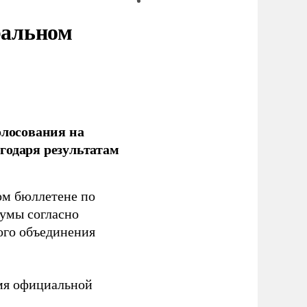
ральном
олосования на
годаря результатам
ом бюллетене по
думы согласно
ого объединения
емя официальной