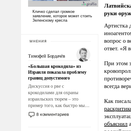
Латвийска
руки оруж
Артистка 
иноагентом
вопрос о 
МНЕНИЯ
ответ. «Я 
Тимофей Бордачёв
При этом з
«Большая крокодила» из
кровопрол
Израиля показала проблему
границ допустимого
противоре
всегда вер
Дискуссия о рве с
крокодилами для охраны
израильских тюрем – это
Как писал
пример того, как быстро мы
раскритик
двигаемся по пути
8 комментариев
эксплуата
революционных изменений.
объяснил
а
То, что несколько лет назад