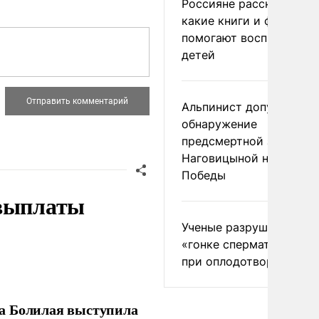
Россияне рассказали,
какие книги и фильмы
помогают воспитывать
детей
Альпинист допустил
обнаружение
предсмертной записки
Наговицыной на пике
Победы
 выплаты
Ученые разрушили миф
«гонке сперматозоидов
при оплодотворении
ла Болилая выступила