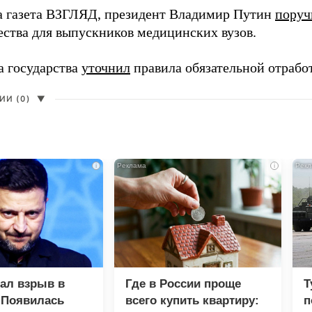
а газета ВЗГЛЯД, президент Владимир Путин
поруч
ества для выпускников медицинских вузов.
а государства
уточнил
правила обязательной отрабо
И (0)
▼
i
i
зал взрыв в
Где в России проще
Т
 Появилась
всего купить квартиру:
п