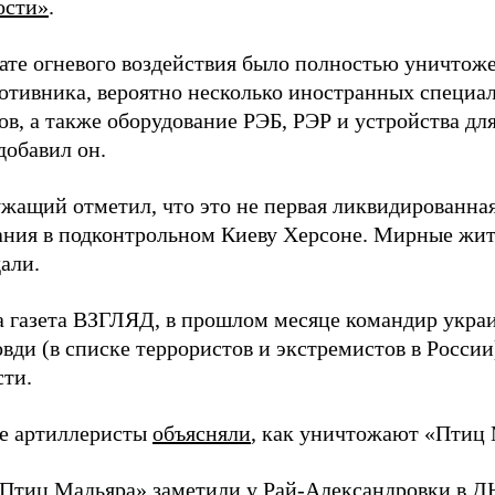
ости»
.
тате огневого воздействия было полностью уничтоже
ротивника, вероятно несколько иностранных специал
в, а также оборудование РЭБ, РЭР и устройства дл
добавил он.
жащий отметил, что это не первая ликвидированная
ния в подконтрольном Киеву Херсоне. Мирные жите
али.
а газета ВЗГЛЯД, в прошлом месяце командир укра
вди (в списке террористов и экстремистов в Росси
сти.
е артиллеристы
объясняли
, как уничтожают «Птиц 
«Птиц Мадьяра»
заметили
у Рай-Александровки в Д