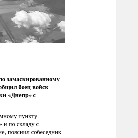
по замаскированному
ообщил боец войск
ки «Днепр» с
емному пункту
 и по складу с
не, пояснил собеседник