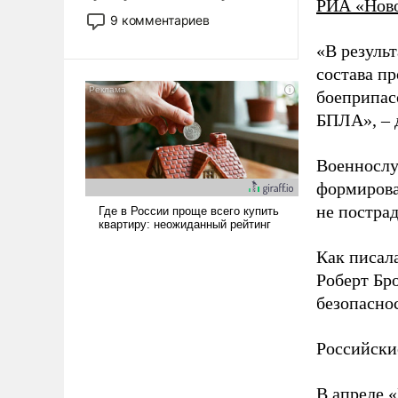
РИА «Нов
двигаемся по пути
9 комментариев
революционных изменений.
«В резуль
То, что несколько лет назад
было образом для
состава п
псевдонаучной фантастики,
боеприпасо
стало всерьез обсуждаемой
БПЛА», – 
идеей.
Военнослу
формирова
не пострад
Как писал
Роберт Бро
безопасно
Российски
В апреле 