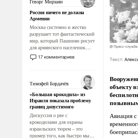
Геворг Мирзаян
означает многолетний период
Россия ничего не должна
уязвимости США, например,
Армении
перед Китаем.
Москва системно и жестко
разрушает тот фантастический
мир, который Пашинян рисует
@ Пресс-служба
для армянского населения.
Мир, где политические
17 комментариев
Tекст:
Алекс
прожекты будут безусловно
оплачиваться за счет
российских
Вооружен
налогоплательщиков и где
Тимофей Бордачёв
объекту в
Еревану за свои поступки не
беспилотн
«Большая крокодила» из
нужно отвечать.
Израиля показала проблему
позывным
границ допустимого
Авиация с
Дискуссия о рве с
крокодилами для охраны
временног
израильских тюрем – это
боеприпас
пример того, как быстро мы