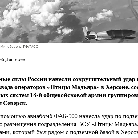
 Минобороны РФ/ТАСС
ей Дегтярёв
ные силы России нанесли сокрушительный удар 
звода операторов «Птицы Мадьяра» в Херсоне, с
ых систем 18-й общевойсковой армии группиров
 Северск.
 помощью авиабомб ФАБ-500 нанесла удар по подз
о размещения подразделения ВСУ «Птицы Мадьяра»
ами, который был рядом с подземной базой в Херсо