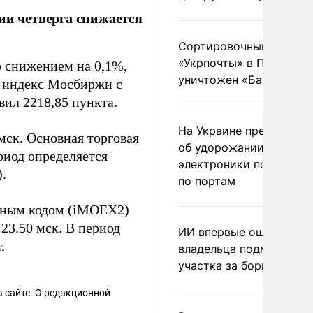
ии четверга снижается
Сортировочный пункт
«Укрпочты» в Павлогра
 снижением на 0,1%,
уничтожен «Бандероль
й индекс Мосбиржи с
ил 2218,85 пункта.
На Украине предупреди
мск. Основная торговая
об удорожании китайс
ериод определяется
электроники после уда
.
по портам
ьным кодом (iMOEX2)
 23.50 мск. В период
ИИ впервые оштрафова
.
владельца подмосковн
участка за борщевик
 сайте. О редакционной