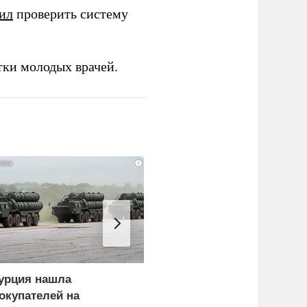
ил
проверить систему
тки молодых врачей.
i
урция нашла
Россия больше не буде
окупателей на
церемониться - теперь