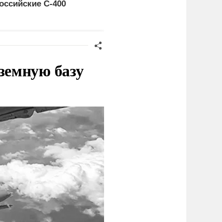
оссийские C-400
это законная цель в
Германии
земную базу