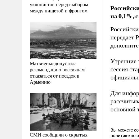
уклонистов перед выбором
Российски
между нищетой и фронтом
на 0,1%, 
Российски
передает
Р
дополните
Утренние т
Матвиенко допустила
сессия ста
рекомендацию россиянам
отказаться от поездок в
официальн
Армению
Для инфор
рассчитыва
основной 
Вы можете к
СМИ сообщили о скрытых
политике по 