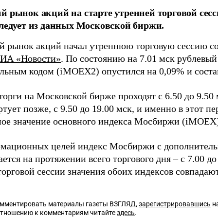
й рынок акций на старте утренней торговой сесс
следует из данных Московской биржи.
й рынок акций начал утреннюю торговую сессию со
ИА «Новости»
. По состоянию на 7.01 мск рублевы
льным кодом (iMOEX2) опустился на 0,09% и состав
орги на Московской бирже проходят с 6.50 до 9.50 
ртует позже, с 9.50 до 19.00 мск, и именно в этот п
ое значение основного индекса Мосбиржи (iMOEX)
мационных целей индекс Мосбиржи с дополнител
ется на протяжении всего торгового дня – с 7.00 до
торговой сессии значения обоих индексов совпадают
омментировать материалы газеты ВЗГЛЯД,
зарегистрировавшись
на
отношению к комментариям читайте
здесь
.