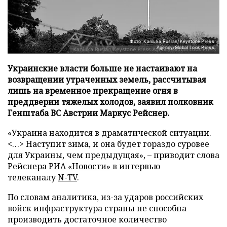
Фото: Kaniuka Ruslan/Keystone Press
Agency/Global Look Press
Украинские власти больше не настаивают на
возвращении утраченных земель, рассчитывая
лишь на временное прекращение огня в
преддверии тяжелых холодов, заявил полковник
Генштаба ВС Австрии Маркус Рейснер.
«Украина находится в драматической ситуации.
<…> Наступит зима, и она будет гораздо суровее
для Украины, чем предыдущая», – приводит слова
Рейснера
РИА «Новости»
в интервью
телеканалу
N-TV
.
По словам аналитика, из-за ударов российских
войск инфраструктура страны не способна
производить достаточное количество