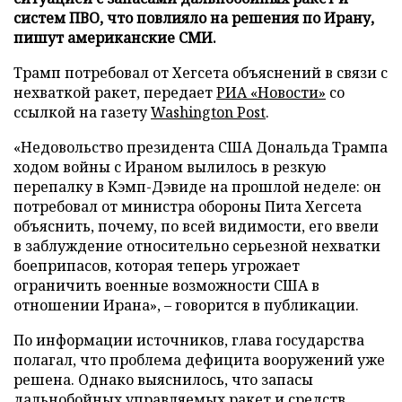
систем ПВО, что повлияло на решения по Ирану,
пишут американские СМИ.
Трамп потребовал от Хегсета объяснений в связи с
нехваткой ракет, передает
РИА «Новости»
со
ссылкой на газету
Washington Post
.
«Недовольство президента США Дональда Трампа
ходом войны с Ираном вылилось в резкую
перепалку в Кэмп-Дэвиде на прошлой неделе: он
потребовал от министра обороны Пита Хегсета
объяснить, почему, по всей видимости, его ввели
в заблуждение относительно серьезной нехватки
боеприпасов, которая теперь угрожает
ограничить военные возможности США в
отношении Ирана», – говорится в публикации.
По информации источников, глава государства
полагал, что проблема дефицита вооружений уже
решена. Однако выяснилось, что запасы
дальнобойных управляемых ракет и средств