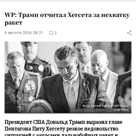
WP: Трамп отчитал Хегсета за нехватку
ракет
6 августа 2026, 08:21
2
Фото: Andrew Thomas/CNP/Global
Look Press
Президент США Дональд Трамп выразил главе
Пентагона Питу Хегсету резкое недовольство
ситуацией с запасами дальнобойных ракет и