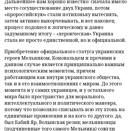
Дальнейшее нам хорошо известно: сначала имело
место сосуществование двух Украин, потом
«пророссийскую» стали потихоньку вытеснять,
затем активно выкорчевывать, и вот наконец
процесс подошел к логическому и давно
задуманному итогу – «хероическая» Украина
стала не просто единственной, но и официальной.
Приобретение официального статуса украинских
героев Мельником, Коновальцем и прочими в
данном случае является принципиально важным
психологическим моментом, причем
работающим как внутри украинского общества,
так и в его взаимоотношениях с миром. До этого
момента и у самих украинцев, и у остального
мира было пространство для морального,
интеллектуального и политического маневра,
потому что позволяло списывать всю эту хтонь на
единичные проявления и на кого-то другого: да,
был Бабий Яр, Волынская резня; мельниковцы
(подчиненные того самого Мельника) сожгли