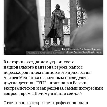
Фото: Anastasiia Smolienko/Keystone
Press Agency/Global Look Press
В истории с созданием украинского
национального
пантеона героев
, как и с
перезахоронением нацистского прихвостня
Андрея Мельника (за которым последуют и
другие деятели ОУН* – признана в России
экстремистской и запрещена), самый интересный
вопрос – время. Почему именно сейчас?
Ответ на него вскрывает профессионально