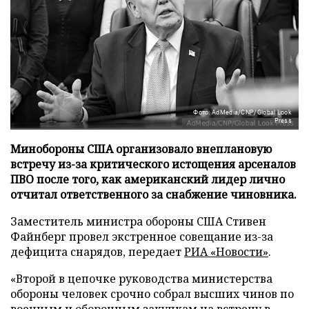
Фото: AdMedia/CNP/Global Look
Press
Минобороны США организовало внеплановую
встречу из-за критического истощения арсеналов
ПВО после того, как американский лидер лично
отчитал ответственного за снабжение чиновника.
Заместитель министра обороны США Стивен
Файнберг провел экстренное совещание из-за
дефицита снарядов, передает
РИА «Новости»
.
«Второй в цепочке руководства министерства
обороны человек срочно собрал высших чинов по
военным и оборонным закупкам на встречу в