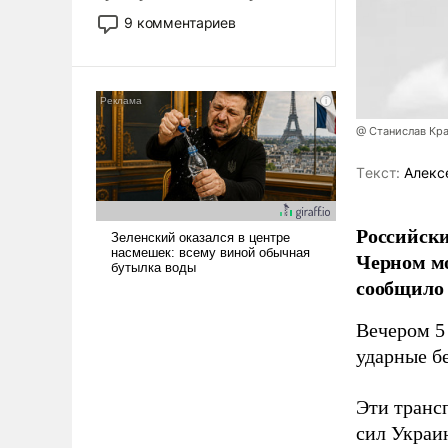
двигаемся по пути
9 комментариев
революционных изменений.
То, что несколько лет назад
было образом для
псевдонаучной фантастики,
стало всерьез обсуждаемой
@ Станислав Кр
идеей.
Tекст:
Алекс
Российски
Черном мо
сообщило
Вечером 5 
ударные бе
Эти транс
сил Украи