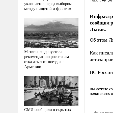
Tекст:
Антон 
уклонистов перед выбором
между нищетой и фронтом
Инфрастру
сообщил р
Лысак.
Об этом Л
Матвиенко допустила
Как писал
рекомендацию россиянам
автозапра
отказаться от поездок в
Армению
ВС России
Вы можете к
политике по 
СМИ сообщили о скрытых