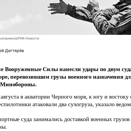
асильников/РИА Новости
ей Дегтярёв
е Вооруженные Силы нанесли удары по двум суда
ре, перевозившим грузы военного назначения д
 Минобороны.
августа в акватории Черного моря, к югу и востоку
спилотники атаковали два сухогруза, указало ведо
портные суда занимались доставкой военных грузо
ны.