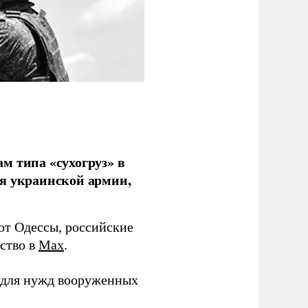
м типа «сухогруз» в
ля украинской армии,
 от Одессы, российские
мство в
Max
.
в для нужд вооруженных