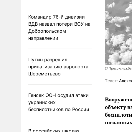
Командир 76-й дивизии
ВДВ назвал потери ВСУ на
Добропольском
направлении
Путин разрешил
приватизацию аэропорта
@ Пресс-служба
Шереметьево
Tекст:
Алекс
Генсек ООН осудил атаки
Вооружен
украинских
объекту в
беспилотников по России
беспилотн
позывным
В российских школах