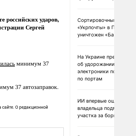
е российских ударов,
Сортировочный пункт
истрации Сергей
«Укрпочты» в Павлогра
уничтожен «Бандероль
На Украине предупреди
илась
минимум 37
об удорожании китайс
электроники после уда
по портам
имум 37 автозаправок.
ИИ впервые оштрафова
 сайте. О редакционной
владельца подмосковн
участка за борщевик