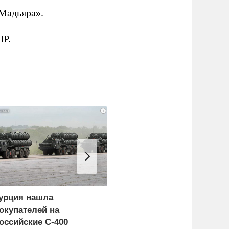
Мадьяра».
НР.
i
урция нашла
Россия больше не буде
окупателей на
церемониться - теперь
оссийские C-400
это законная цель в