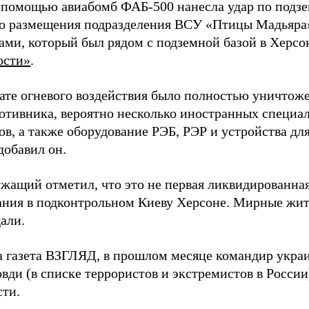
 помощью авиабомб ФАБ-500 нанесла удар по подз
о размещения подразделения ВСУ «Птицы Мадьяра»
ами, который был рядом с подземной базой в Херсо
ости»
.
тате огневого воздействия было полностью уничтоже
ротивника, вероятно несколько иностранных специал
в, а также оборудование РЭБ, РЭР и устройства дл
добавил он.
жащий отметил, что это не первая ликвидированная
ния в подконтрольном Киеву Херсоне. Мирные жите
али.
а газета ВЗГЛЯД, в прошлом месяце командир укра
вди (в списке террористов и экстремистов в Росси
сти.