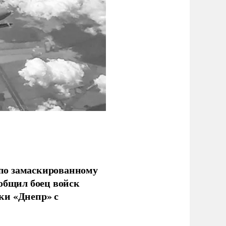
по замаскированному
ообщил боец войск
ки «Днепр» с