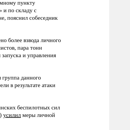
емному пункту
 и по складу с
не, пояснил собеседник
но более взвода личного
истов, пара тонн
я запуска и управления
 группа данного
ли в результате атаки
инских беспилотных сил
и)
усилил
меры личной