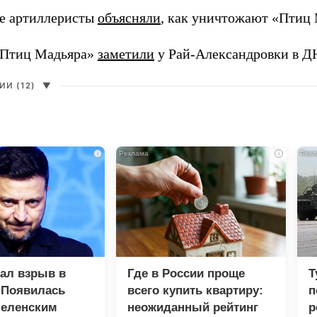
е артиллеристы
объясняли
, как уничтожают «Птиц 
«Птиц Мадьяра»
заметили
у Рай-Александровки в Д
И (12)
▼
i
i
зал взрыв в
Где в России проще
Т
 Появилась
всего купить квартиру:
п
Зеленским
неожиданный рейтинг
р