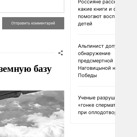
Россияне рассказали,
какие книги и фильмы
помогают воспитывать
детей
Альпинист допустил
обнаружение
предсмертной записки
земную базу
Наговицыной на пике
Победы
Ученые разрушили миф
«гонке сперматозоидов
при оплодотворении