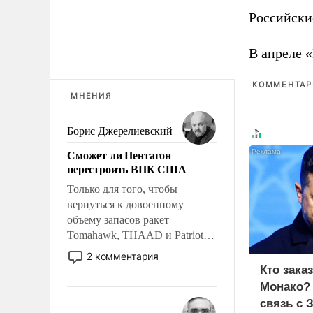
Российски
В апреле 
КОММЕНТАРИ
МНЕНИЯ
Борис Джерелиевский
Сможет ли Пентагон
перестроить ВПК США
Только для того, чтобы
вернуться к довоенному
объему запасов ракет
Tomahawk, THAAD и Patriot
США потребуется более трех
2 комментария
лет. Даже небольшая война с
Кто зака
Ираном опустошила
Монако?
американские арсеналы.
связь с 
Сложившаяся ситуация