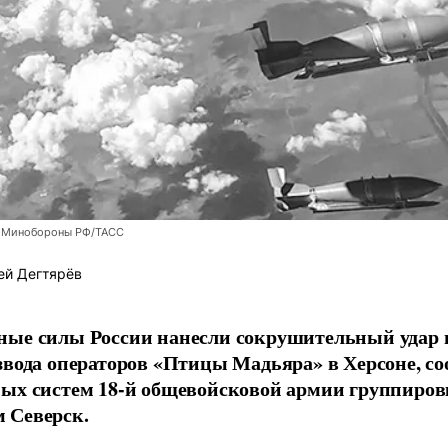
 Минобороны РФ/ТАСС
ей Дегтярёв
ные силы России нанесли сокрушительный удар 
звода операторов «Птицы Мадьяра» в Херсоне, с
ых систем 18-й общевойсковой армии группиров
 Северск.