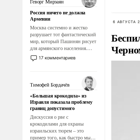
Геворг Мирзаян
означает многолетний период
Россия ничего не должна
уязвимости США, например,
Армении
перед Китаем.
6 АВГУСТА 2
Москва системно и жестко
Беспи
разрушает тот фантастический
мир, который Пашинян рисует
Черно
для армянского населения.
Мир, где политические
17 комментариев
прожекты будут безусловно
оплачиваться за счет
российских
налогоплательщиков и где
Тимофей Бордачёв
Еревану за свои поступки не
«Большая крокодила» из
нужно отвечать.
Израиля показала проблему
границ допустимого
Дискуссия о рве с
крокодилами для охраны
израильских тюрем – это
пример того, как быстро мы