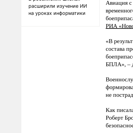
Авиация с
расширили изучение ИИ
временног
на уроках информатики
боеприпас
РИА «Нов
«В резуль
состава п
боеприпасо
БПЛА», – 
Военнослу
формирова
не пострад
Как писал
Роберт Бро
безопасно