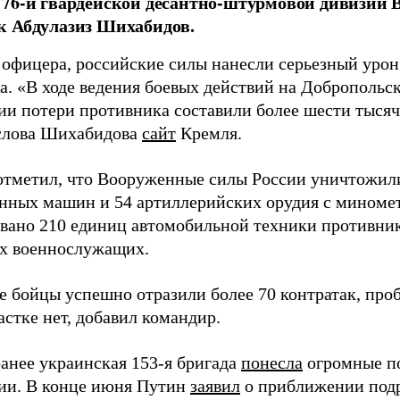
76-й гвардейской десантно-штурмовой дивизии 
к Абдулазиз Шихабидов.
 офицера, российские силы нанесли серьезный уро
а. «В ходе ведения боевых действий на Добропольс
ии потери противника составили более шести тысяч 
слова Шихабидова
сайт
Кремля.
отметил, что Вооруженные силы России уничтожили
нных машин и 54 артиллерийских орудия с миномет
вано 210 единиц автомобильной техники противника
х военнослужащих.
е бойцы успешно отразили более 70 контратак, про
стке нет, добавил командир.
анее украинская 153-я бригада
понесла
огромные п
ии. В конце июня Путин
заявил
о приближении подр