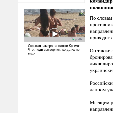
командир 
оплачиваться за счет
полковни
российских
налогоплательщиков и где
Еревану за свои поступки не
По словам
нужно отвечать.
противник
направлен
приводит 
Он также 
бронирова
ликвидиро
украински
Российски
данном уча
Месяцем р
направлен