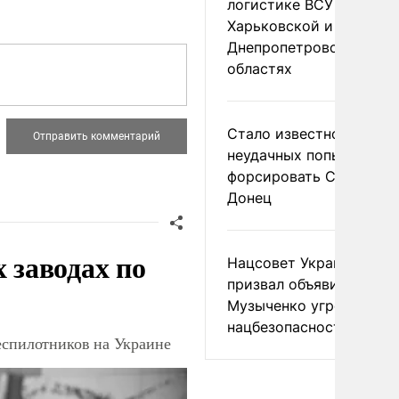
логистике ВСУ в
Харьковской и
Днепропетровской
областях
Стало известно о
неудачных попытках ВС
форсировать Северски
Донец
заводах по
Нацсовет Украины по Т
призвал объявить
Музыченко угрозой
нацбезопасности
еспилотников на Украине