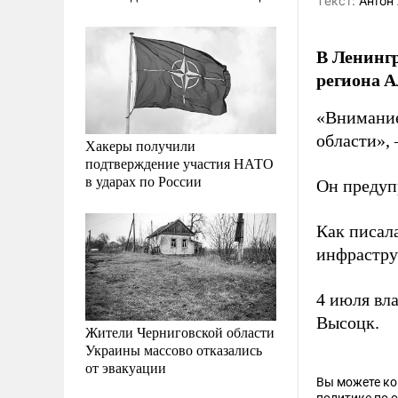
Tекст:
Антон 
В Ленингр
региона А
«Внимание
области»,
Хакеры получили
подтверждение участия НАТО
в ударах по России
Он предуп
Как писал
инфрастру
4 июля вл
Высоцк.
Жители Черниговской области
Украины массово отказались
от эвакуации
Вы можете к