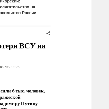
икорский:
ЕС ставит украинских
осягательство на
уклонистов перед
осольство России
выбором между
розит разрывом
нищетой и фронтом
ипотношений
отери ВСУ на
с. человек
или 6 тыс. человек,
вражеской
Владимиру Путину