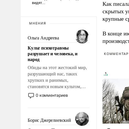
Как писал
скрытых у
крупные с
МНЕНИЯ
В конце и
Ольга Андреева
производс
Культ психотравмы
разрушает и человека, и
КОММЕНТАРИ
народ
Обиды на этот жестокий мир,
разрушающий нас, таких
хрупких и ранимых,
становятся новым культом,
постепенно вытесняя и
0 комментариев
отменяя традиционное
требование к человеку – быть
мужественным и твердым под
ударами судьбы, брать на себя
Борис Джерелиевский
ответственность, помогать