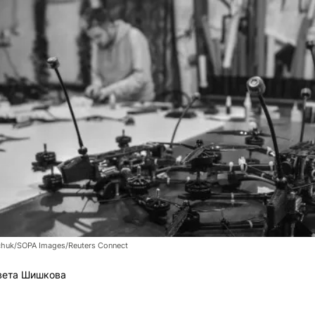
chuk/SOPA Images/Reuters Connect
вета Шишкова