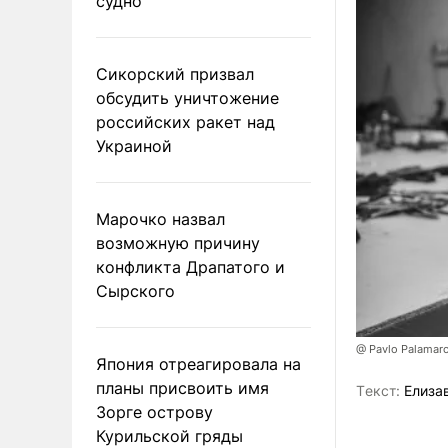
судно
Сикорский призвал
обсудить уничтожение
российских ракет над
Украиной
Марочко назвал
возможную причину
конфликта Драпатого и
Сырского
@ Pavlo Palamar
Япония отреагировала на
планы присвоить имя
Tекст:
Елиза
Зорге острову
Курильской гряды