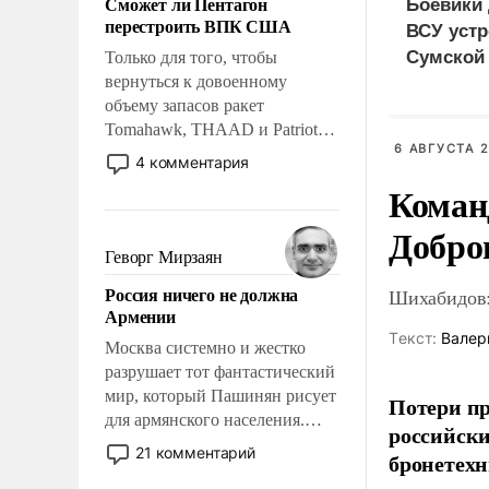
Сможет ли Пентагон
Боевики 
слабым, идти вперед и
перестроить ВПК США
ВСУ устр
адаптироваться.
Сумской 
Только для того, чтобы
вернуться к довоенному
дезертир
объему запасов ракет
Tomahawk, THAAD и Patriot
6 АВГУСТА 2
США потребуется более трех
4 комментария
лет. Даже небольшая война с
Коман
Ираном опустошила
американские арсеналы.
Добро
Сложившаяся ситуация
Геворг Мирзаян
означает многолетний период
Россия ничего не должна
Шихабидов:
уязвимости США, например,
Армении
перед Китаем.
Tекст:
Валер
Москва системно и жестко
разрушает тот фантастический
мир, который Пашинян рисует
Потери пр
для армянского населения.
российски
Мир, где политические
21 комментарий
бронетехн
прожекты будут безусловно