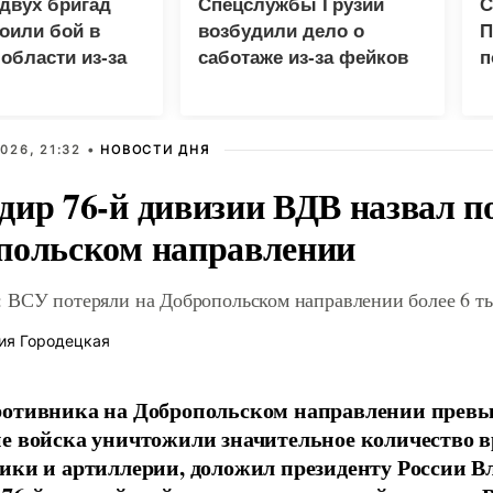
двух бригад
Спецслужбы Грузии
С
оили бой в
возбудили дело о
П
области из-за
саботаже из-за фейков
п
ства
про россиян
г
д
026, 21:32 •
НОВОСТИ ДНЯ
дир 76-й дивизии ВДВ назвал п
польском направлении
 ВСУ потеряли на Добропольском направлении более 6 ты
ия Городецкая
отивника на Добропольском направлении превыс
е войска уничтожили значительное количество 
ики и артиллерии, доложил президенту России 