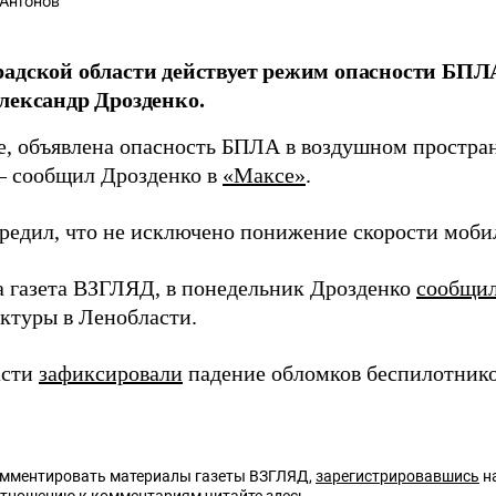
Антонов
адской области действует режим опасности БПЛА
лександр Дрозденко.
, объявлена опасность БПЛА в воздушном простра
 – сообщил Дрозденко в
«Максе»
.
редил, что не исключено понижение скорости моби
а газета ВЗГЛЯД, в понедельник Дрозденко
сообщи
ктуры в Ленобласти.
асти
зафиксировали
падение обломков беспилотнико
омментировать материалы газеты ВЗГЛЯД,
зарегистрировавшись
на