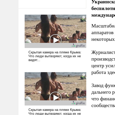
Украински
беспилотн
междунаро
Масштабна
аппаратов
некоторых
Журналист
производст
центр уси
работа зде
Завод фун
дальнего 
что финан
сообществ