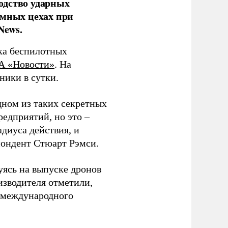
одство ударных
емных цехах при
News.
ка беспилотных
А «Новости»
. На
ники в сутки.
дном из таких секретных
редприятий, но это –
диуса действия, и
спондент Стюарт Рэмси.
уясь на выпуске дронов
изводителя отметили,
в международного