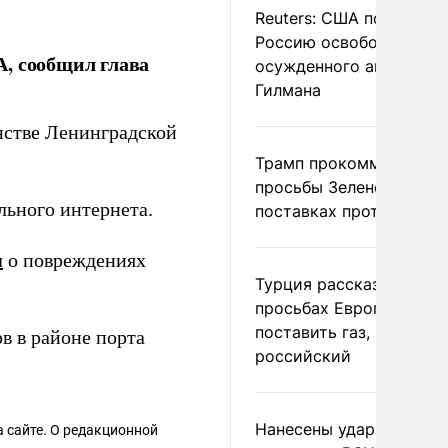
Reuters: США попросил
Россию освободить
, сообщил глава
осужденного американ
Гилмана
нстве Ленинградской
Трамп прокомментиров
просьбы Зеленского о
льного интернета.
поставках противораке
л
о повреждениях
Турция рассказала о
просьбах Европы
поставить газ, но не
в в районе порта
российский
Нанесены удары по
 сайте. О редакционной