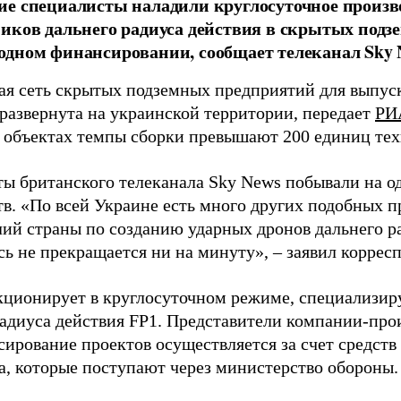
е специалисты наладили круглосуточное произв
иков дальнего радиуса действия в скрытых подз
дном финансировании, сообщает телеканал Sky 
я сеть скрытых подземных предприятий для выпус
 развернута на украинской территории, передает
РИ
 объектах темпы сборки превышают 200 единиц тех
ы британского телеканала Sky News побывали на о
в. «По всей Украине есть много других подобных п
лий страны по созданию ударных дронов дальнего ра
сь не прекращается ни на минуту», – заявил корре
кционирует в круглосуточном режиме, специализир
радиуса действия FP1. Представители компании-про
сирование проектов осуществляется за счет средст
а, которые поступают через министерство обороны.