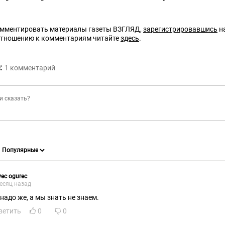
омментировать материалы газеты ВЗГЛЯД,
зарегистрировавшись
на
отношению к комментариям читайте
здесь
.
:
1
комментарий
vec ogurec
есяц назад
 надо же, а мы знать не знаем.
ветить
0
0