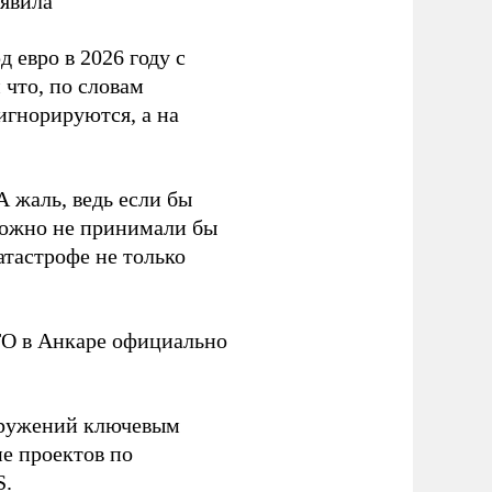
аявила
 евро в 2026 году с
 что, по словам
игнорируются, а на
А жаль, ведь если бы
можно не принимали бы
атастрофе не только
ТО в Анкаре официально
оружений ключевым
пе проектов по
S.