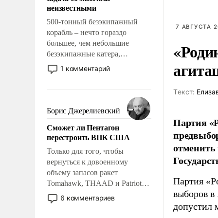
адаптироваться.
неизвестными
500-тонный безэкипажный
7 АВГУСТА 2
корабль – нечто гораздо
большее, чем небольшие
«Роди
безэкипажные катера,
агита
применение которых уже
1 комментарий
стало обыденностью. Задача по
созданию такого корабля очень
Tекст:
Елиза
сложна и амбициозна. Однако
и ее реализация радикально
Борис Джерелиевский
поднимет наши боевые
Партия «Р
Сможет ли Пентагон
возможности.
предвыбор
перестроить ВПК США
отменить 
Только для того, чтобы
Государст
вернуться к довоенному
объему запасов ракет
Партия «Р
Tomahawk, THAAD и Patriot
выборов в
США потребуется более трех
6 комментариев
лет. Даже небольшая война с
допустил 
Ираном опустошила