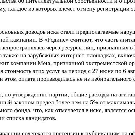
ельства об интеллектуальной собственности и о про
му, каждое из которых влечет отмену регистрации 
основных доводов иска стали предполагаемые нару
ной кампании. В «Родине» считают, что часть агит
распространялась через ресурсы лиц, признанных 
 а также на зарубежных интернет-площадках, включа
жит компании Meta, признанной экстремистской ор
 стоимость этих услуг за период с 27 июня по 6 ав
и этом оплата производилась не из избирательного 
о, по утверждению партии, общие расходы на агит
нный законом предел более чем на 5% от максималь
ного фонда, что, как отмечается в иске, является 
ии списка кандидатов.
аявлении содержатся претензии к публикациям на о