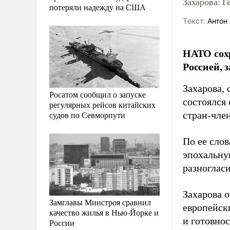
Захарова: 
потеряли надежду на США
Tекст:
Антон 
НАТО сохр
Россией, 
Захарова,
Росатом сообщил о запуске
состоялся
регулярных рейсов китайских
судов по Севморпути
стран-чле
По ее сло
эпохальну
разноглас
Захарова о
Замглавы Минстроя сравнил
европейск
качество жилья в Нью-Йорке и
и готовнос
России