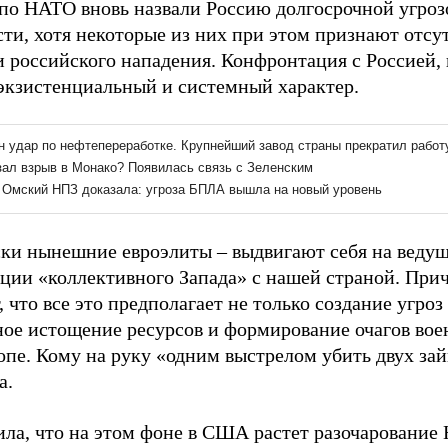
по НАТО вновь назвали Россию долгосрочной угроз
сти, хотя некоторые из них при этом признают отсу
и российского нападения. Конфронтация с Россией, 
 экзистенциальный и системный характер.
ки нынешние евроэлиты – выдвигают себя на ведущ
ции «коллективного Запада» с нашей страной. Приче
, что все это предполагает не только создание угроз
ное истощение ресурсов и формирование очагов во
пе. Кому на руку «одним выстрелом убить двух зай
а.
ила, что на этом фоне в США растет разочаровани