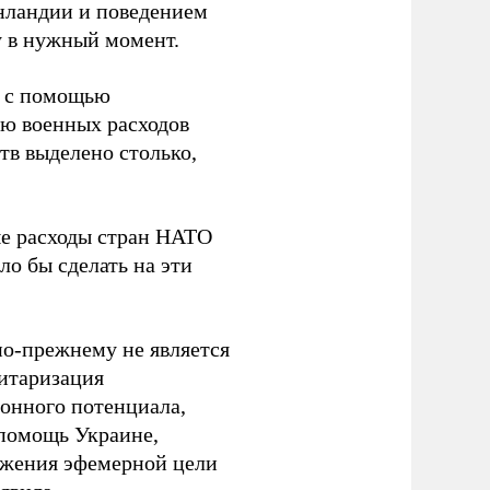
нландии и поведением
у в нужный момент.
е с помощью
ию военных расходов
тв выделено столько,
ые расходы стран НАТО
ло бы сделать на эти
по-прежнему не является
литаризация
онного потенциала,
 помощь Украине,
тижения эфемерной цели