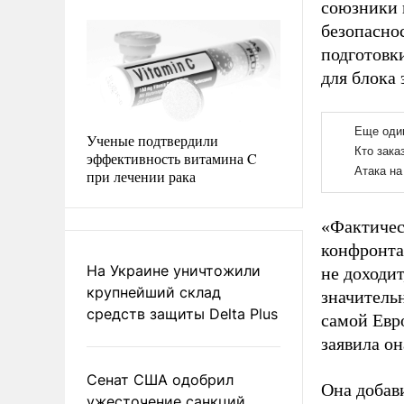
союзники 
безопасно
подготовк
для блока
Ученые подтвердили
эффективность витамина C
при лечении рака
«Фактичес
конфронта
На Украине уничтожили
не доходит
крупнейший склад
значитель
средств защиты Delta Plus
самой Евро
заявила он
Сенат США одобрил
Она добав
ужесточение санкций