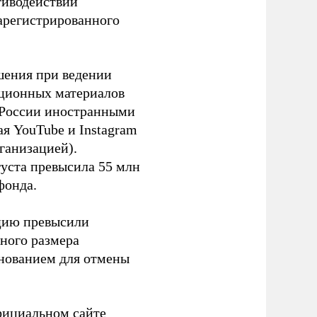
тиводействии
зарегистрированного
шения при ведении
ационных материалов
в России иностранными
я YouTube и Instagram
ганизацией).
густа превысила 55 млн
фонда.
ацию превысили
ного размера
основанием для отмены
фициальном сайте