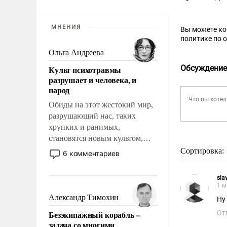
МНЕНИЯ
Вы можете к
политике по 
Ольга Андреева
Обсуждение
Культ психотравмы
разрушает и человека, и
народ
Обиды на этот жестокий мир,
разрушающий нас, таких
хрупких и ранимых,
становятся новым культом,
постепенно вытесняя и
Сортировка:
6 комментариев
отменяя традиционное
требование к человеку – быть
sla
мужественным и твердым под
1 м
ударами судьбы, брать на себя
Александр Тимохин
Ну
ответственность, помогать
Безэкипажный корабль –
От
слабым, идти вперед и
задача со многими