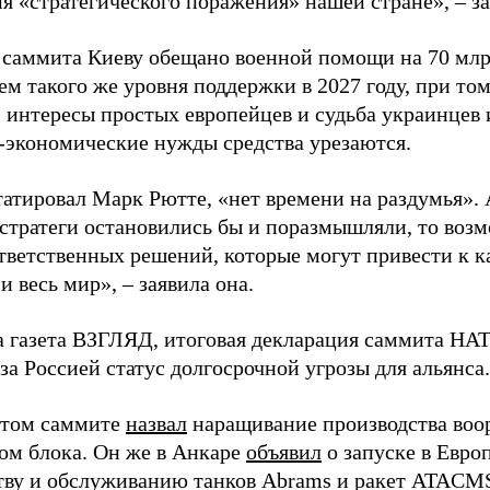
я «стратегического поражения» нашей стране», – з
 саммита Киеву обещано военной помощи на 70 млрд
м такого же уровня поддержки в 2027 году, при том
, интересы простых европейцев и судьба украинцев 
-экономические нужды средства урезаются.
атировал Марк Рютте, «нет времени на раздумья». 
 стратеги остановились бы и поразмышляли, то воз
ответственных решений, которые могут привести к к
 и весь мир», – заявила она.
а газета ВЗГЛЯД, итоговая декларация саммита НА
за Россией статус долгосрочной угрозы для альянса.
этом саммите
назвал
наращивание производства во
ом блока. Он же в Анкаре
объявил
о запуске в Евро
тву и обслуживанию танков Abrams и ракет ATACM