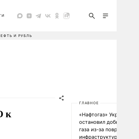
ТИ
НЕФТЬ И РУБЛЬ
ГЛАВНОЕ
О к
«Нафтогаз» Украины
остановил добычу нефт
газа из-за повреждения
инфраструктуры