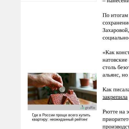
– нанесени
По итогам
сохранение
Захаровой
социально
«Как конст
натовские
столь без
альянс, но
Как писал
закрепила
Рютте на 
приоритет
производс