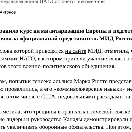
Генеральная линия НАТО останется неизменной
Антонов
анило курс на милитаризацию Европы и подгото
заявила официальный представитель МИД Росси
 слова которой приводятся
на сайте
МИД, отметила, ч
 саммит НАТО, в котором приняли участие главы гос
нов этого военно-политического объединения.
вам, попытки генсека альянса Марка Рютте представ
ю провалились, а его «коммивояжерские навыки» не
ия, в том числе с США, недовольными расходами на
тметила, что трещины в трансатлантической связке 
ие лидеры и руководство Канады демонстрировали 
ть увеличивать оборонные обязательства. При этом,