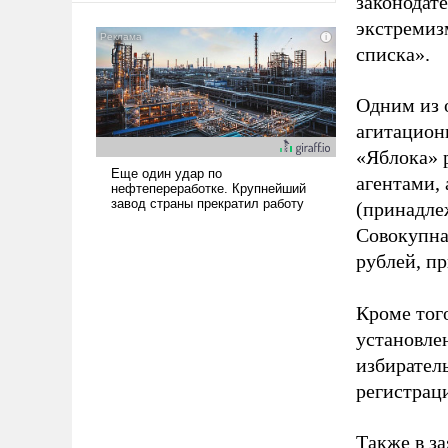
законодат
американские арсеналы.
экстремиз
Сложившаяся ситуация
списка».
означает многолетний период
уязвимости США, например,
Одним из 
перед Китаем.
агитацион
«Яблока» 
агентами,
(принадле
Совокупная
рублей, пр
Кроме тог
установле
избиратель
регистрац
Также в з