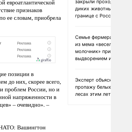
закрыли проходы для
ой евроатлантической
диких животных на
тствие признаков
границе с Россией
по ее словам, приобрела
Семье фермера Уолкер
из мема «веселый
молочник» пригрозили
выдворением из Росси
ие позиции в
Эксперт объяснил
м до них, скорее всего,
пропажу белых грибов 
 и проблем России, но и
лесах этим летом
енной напряженности в
цев» – очевидно». –
е НАТО: Вашингтон