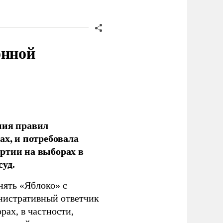
онной
ния правил
ах, и потребовала
ртии на выборах в
уд.
нять «Яблоко» с
инистративный ответчик
ах, в частности,