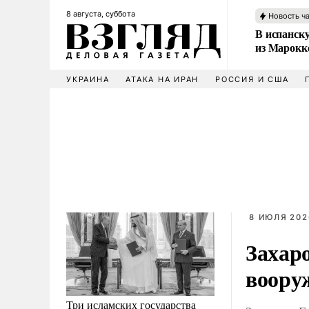
8 августа, суббота
Новость ч
В испанск
из Марокк
УКРАИНА
АТАКА НА ИРАН
РОССИЯ И США
8 ИЮЛЯ 202
Захар
воору
Три исламских государства