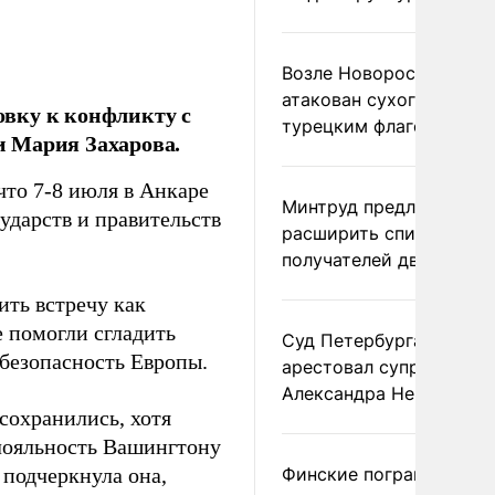
Возле Новороссийска
атакован сухогруз под
вку к конфликту с
турецким флагом
и Мария Захарова.
то 7-8 июля в Анкаре
Минтруд предложил
ударств и правительств
расширить список
получателей двух пенс
ить встречу как
 помогли сгладить
Суд Петербурга заочно
 безопасность Европы.
арестовал супругу
Александра Невзорова
сохранились, хотя
лояльность Вашингтону
 подчеркнула она,
Финские пограничники