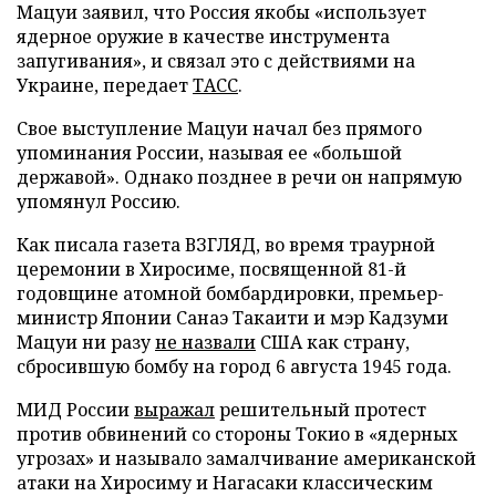
Мацуи заявил, что Россия якобы «использует
ядерное оружие в качестве инструмента
запугивания», и связал это с действиями на
Украине, передает
ТАСС
.
Свое выступление Мацуи начал без прямого
упоминания России, называя ее «большой
державой». Однако позднее в речи он напрямую
упомянул Россию.
Как писала газета ВЗГЛЯД, во время траурной
церемонии в Хиросиме, посвященной 81-й
годовщине атомной бомбардировки, премьер-
министр Японии Санаэ Такаити и мэр Кадзуми
Мацуи ни разу
не назвали
США как страну,
сбросившую бомбу на город 6 августа 1945 года.
МИД России
выражал
решительный протест
против обвинений со стороны Токио в «ядерных
угрозах» и называло замалчивание американской
атаки на Хиросиму и Нагасаки классическим